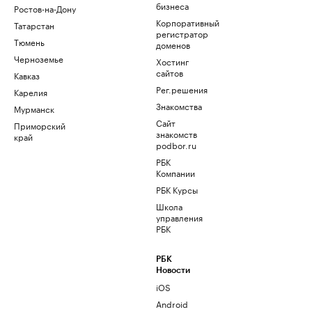
бизнеса
Ростов-на-Дону
Корпоративный
Татарстан
регистратор
Тюмень
доменов
Черноземье
Хостинг
сайтов
Кавказ
Рег.решения
Карелия
Знакомства
Мурманск
Сайт
Приморский
знакомств
край
podbor.ru
РБК
Компании
РБК Курсы
Школа
управления
РБК
РБК
Новости
iOS
Android