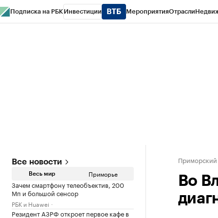
Подписка на РБК
Инвестиции
Мероприятия
Отрасли
Недви
РБК Курсы
РБК Life
Тренды
Визионеры
Национальные проекты
Горо
Газета
Спецпроекты СПб
Конференции СПб
Спецпроекты
Проверк
Приморский
Все новости
Приморье
Весь мир
Во В
Зачем смартфону телеобъектив, 200
Мп и большой сенсор
диаг
РБК и Huawei
Резидент АЗРФ откроет первое кафе в