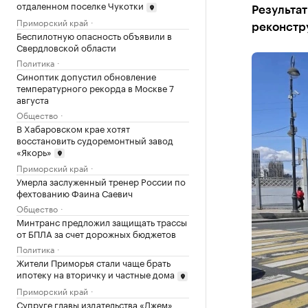
отдаленном поселке Чукотки
Результат
Приморский край
реконстр
Беспилотную опасность объявили в
Свердловской области
Политика
Синоптик допустил обновление
температурного рекорда в Москве 7
августа
Общество
В Хабаровском крае хотят
восстановить судоремонтный завод
«Якорь»
Приморский край
Умерла заслуженный тренер России по
фехтованию Фаина Саевич
Общество
Минтранс предложил защищать трассы
от БПЛА за счет дорожных бюджетов
Политика
Жители Приморья стали чаще брать
ипотеку на вторичку и частные дома
Приморский край
Супруге главы издательства «Джем»