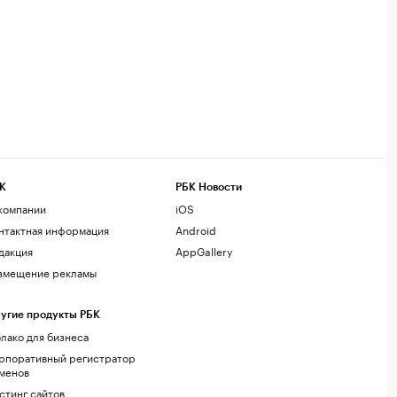
К
РБК Новости
компании
iOS
нтактная информация
Android
дакция
AppGallery
змещение рекламы
угие продукты РБК
лако для бизнеса
рпоративный регистратор
менов
стинг сайтов