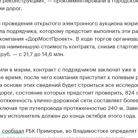
и дорог.
м проведения открытого электронного аукциона мэри
а подрядчика, которому предстоит выполнить эти ра
 компания «ДорМостПроект». В ходе торгов организа
ла наименьшую стоимость контракта, снизив стартов
 руб. — с 21,7 до 14,6 млн.
или в мэрии, контракт с подрядчиком заключат уже в
е время, после чего компания приступит к полевым 
 основе этих сведений будет строиться все исследо
орог, состояние которых предстоит проверить, 824 
отяженность улично-дорожной сети составляет боле
включая три путепровода протяженностью 240 м. Зав
ку исполнитель должен до конца октября этого года.
е
сообщал
РБК Приморье, во Владивостоке определят
ка для реализации значимого дорожного проекта —