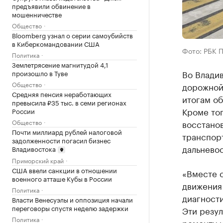
предъявили обвинение в
мошенничестве
Общество
Bloomberg узнал о серии самоубийств
в Киберкомандовании США
Фото: РБК 
Политика
Землетрясение магнитудой 4,1
Во Влади
произошло в Туве
Общество
дорожной 
Средняя пенсия неработающих
итогам об
превысила ₽35 тыс. в семи регионах
Кроме тог
России
Общество
восстано
Почти миллиард рублей налоговой
транспор
задолженности погасил бизнес
дальнево
Владивостока
Приморский край
США ввели санкции в отношении
«Вместе 
военного атташе Кубы в России
движения
Политика
диагност
Власти Венесуэлы и оппозиция начали
переговоры спустя неделю задержки
Эти резул
Политика
ремонту 