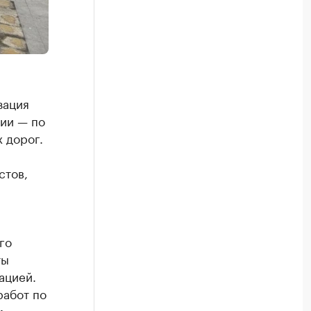
зация
ции — по
 дорог.
стов,
го
ты
ацией.
работ по
м