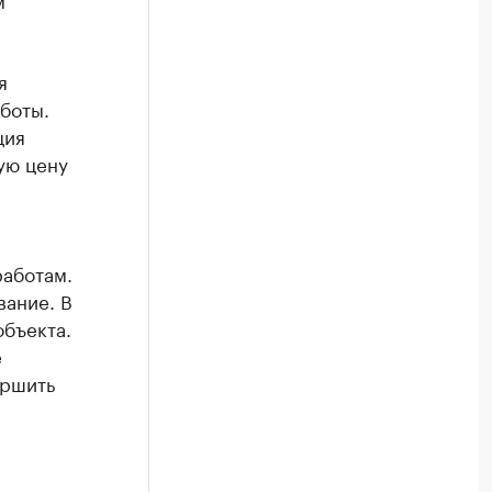
я
боты.
ция
ую цену
работам.
вание. В
объекта.
е
ершить