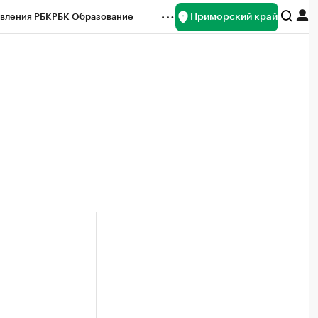
Приморский край
вления РБК
РБК Образование
редитные рейтинги
Франшизы
нсы
Рынок наличной валюты