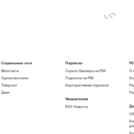
Социальные сети
Подписки
РБ
ВКонтакте
Скрыть баннеры на РБК
О 
Одноклассники
Подписка на РБК
Ко
Telegram
Корпоративная подписка
Ре
Дзен
Ра
Уведомления
RSS Новости
Др
Об
Ко
до
Хо