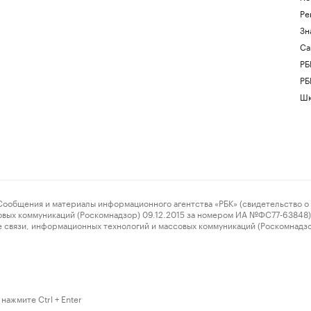
Ре
Зн
Са
РБ
РБ
Шк
ения и материалы информационного агентства «РБК» (свидетельство о 
овых коммуникаций (Роскомнадзор) 09.12.2015 за номером ИА №ФС77-63848) 
 связи, информационных технологий и массовых коммуникаций (Роскомнадз
нажмите Ctrl + Enter