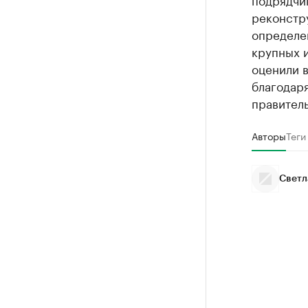
реконстр
определен
крупных 
оценили в
благодар
правител
Авторы
Теги
Светл