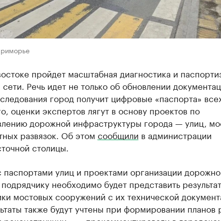
Приморье
востоке пройдет масштабная диагностика и паспорти
сети. Речь идет не только об обновлении документа
следования город получит цифровые «паспорта» всех
о, оценки экспертов лягут в основу проектов по
влению дорожной инфраструктуры города — улиц, мо
тных развязок. Об этом
сообщили
в администрации
сточной столицы.
с паспортами улиц и проектами организации дорожно
 подрядчику необходимо будет представить результа
ики мостовых сооружений с их технической документ
ьтаты также будут учтены при формировании планов 
и реконструкции», — прокомментировали в городско