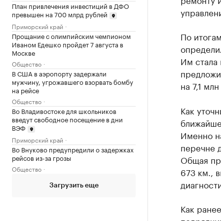
План привлечения инвестиций в ДФО
управлени
превышен на 700 млрд рублей
Приморский край
По итога
Прощание с олимпийским чемпионом
Иваном Едешко пройдет 7 августа в
определил
Москве
Им стала
Общество
предложи
В США в аэропорту задержали
мужчину, угрожавшего взорвать бомбу
на 7,1 млн
на рейсе
Общество
Как уточн
Во Владивостоке для школьников
введут свободное посещение в дни
ближайше
ВЭФ
Именно на
Приморский край
перечне д
Во Внуково предупредили о задержках
рейсов из-за грозы
Общая пр
Общество
673 км., 
диагности
Загрузить еще
Как ране
подрядчи