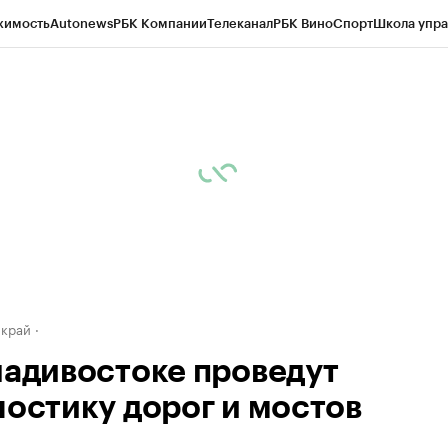
жимость
Autonews
РБК Компании
Телеканал
РБК Вино
Спорт
Школа упра
д
Стиль
Крипто
РБК Бизнес-среда
Дискуссионный клуб
Исследования
К
а контрагентов
Политика
Экономика
Бизнес
Технологии и медиа
Фина
 край
ладивостоке проведут
ностику дорог и мостов