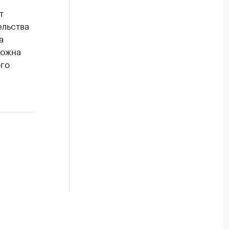
т
ельства
а
можна
го