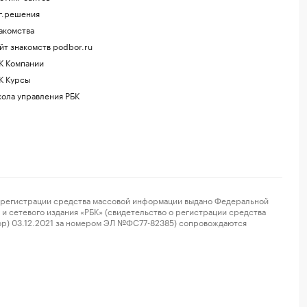
г.решения
акомства
йт знакомств podbor.ru
К Компании
К Курсы
ола управления РБК
регистрации средства массовой информации выдано Федеральной
и сетевого издания «РБК» (свидетельство о регистрации средства
ор) 03.12.2021 за номером ЭЛ №ФС77-82385) сопровождаются