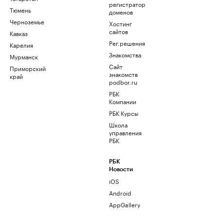
регистратор
Тюмень
доменов
Черноземье
Хостинг
сайтов
Кавказ
Рег.решения
Карелия
Знакомства
Мурманск
Сайт
Приморский
знакомств
край
podbor.ru
РБК
Компании
РБК Курсы
Школа
управления
РБК
РБК
Новости
iOS
Android
AppGallery