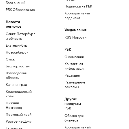
База знаний
Подписка на РБК
РБК Образование
Корпоративная
подписка
Новости
регионов
Уведомления
Санкт-Петербург
RSS Новости
и область
Екатеринбург
РБК
Новосибирск
О компании
Омск
Контактная
Башкортостан
информация
Вологодская
Редакция
область
Размещение
Калининград
рекламы
Краснодарский
край
Другие
Нижний
продукты
Новгород
РБК
Пермский край
Облако для
бизнеса
Ростов-на-Дону
Корпоративный
Татарстан