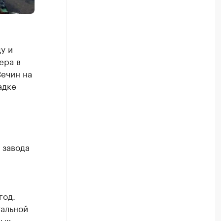
у и
ера в
ечин на
адке
 завода
год.
альной
ных