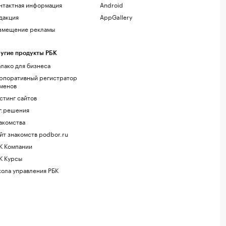
нтактная информация
Android
дакция
AppGallery
змещение рекламы
угие продукты РБК
лако для бизнеса
рпоративный регистратор
менов
стинг сайтов
г.решения
акомства
йт знакомств podbor.ru
К Компании
К Курсы
ола управления РБК