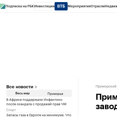
Подписка на РБК
Инвестиции
Мероприятия
Отрасли
Недви
РБК Курсы
РБК Life
Тренды
Визионеры
Национальные проекты
Горо
Газета
Спецпроекты СПб
Конференции СПб
Спецпроекты
Проверк
Приморский
Все новости
Приморье
Весь мир
Прим
В Африке поддержали Инфантино
после скандала с продажей прав ЧМ
завод
Спорт
Запасы газа в Европе на минимуме. Что