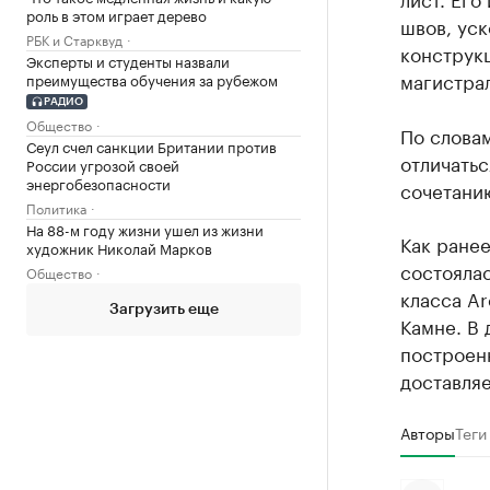
роль в этом играет дерево
швов, уск
РБК и Старквуд
конструкц
Эксперты и студенты назвали
магистрал
преимущества обучения за рубежом
РАДИО
Общество
По словам
Сеул счел санкции Британии против
отличатьс
России угрозой своей
энергобезопасности
сочетани
Политика
На 88-м году жизни ушел из жизни
Как ране
художник Николай Марков
состояла
Общество
класса Ar
Загрузить еще
Камне. В
построенн
доставляе
Авторы
Теги