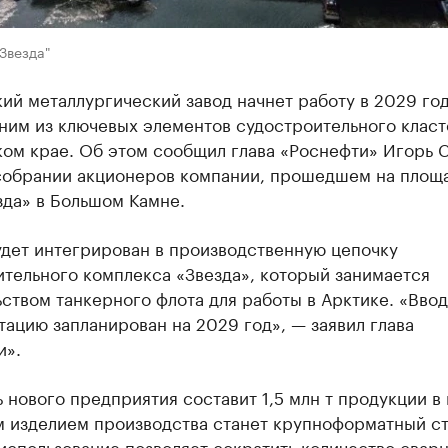
Звезда"
й металлургический завод начнет работу в 2029 год
ним из ключевых элементов судостроительного класт
ом крае. Об этом сообщил глава «Роснефти» Игорь С
собрании акционеров компании, прошедшем на площ
зда» в Большом Камне.
удет интегрирован в производственную цепочку
тельного комплекса «Звезда», который занимается
ством танкерного флота для работы в Арктике. «Ввод
тацию запланирован на 2029 год», — заявил глава
и».
нового предприятия составит 1,5 млн т продукции в 
 изделием производства станет крупноформатный ст
 использование позволяет сократить количество свар