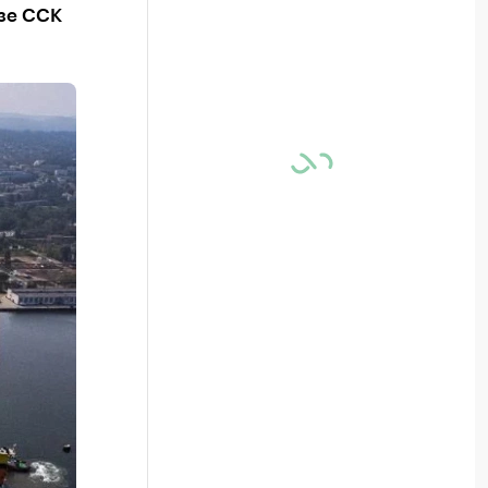
азе ССК