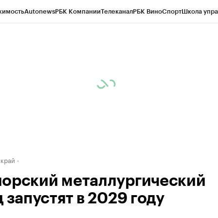
жимость
Autonews
РБК Компании
Телеканал
РБК Вино
Спорт
Школа упра
д
Стиль
Крипто
РБК Бизнес-среда
Дискуссионный клуб
Исследования
К
а контрагентов
Политика
Экономика
Бизнес
Технологии и медиа
Фина
 край
орский металлургический
 запустят в 2029 году