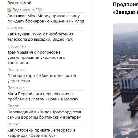
будет зимой
Предприя
Подписка на РБК
«Звезда»
Экс-глава Mind Money признала вину
по «делу брокеров» о хищении ₽7 млрд
Финансы
Как изучали Луну: от изобретения
телескопа до высадки. Видео РБК
Общество
Трамп заявил о прогрессе в
урегулировании украинского
конфликта
Политика
Гендиректор «ИжАвиа» объявил об
увольнении
Политика
Матч Первой лиги перенесли из-за
проблем с вылетом «Сочи» в Москву
Спорт
Перешедший в «Лидс» Траффорд стал
самым дорогим британским вратарем
Спорт
Как устроены приватные террасы в
квартирах «Серии плюс»