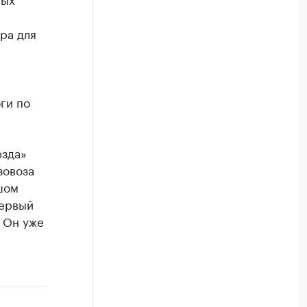
ра для
ги по
езда»
зовоза
шом
ервый
 Он уже