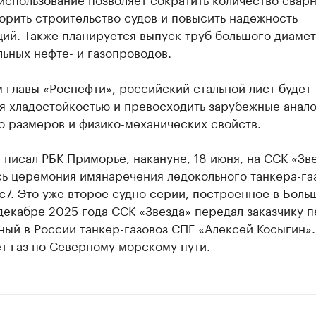
орить строительство судов и повысить надежность
ий. Также планируется выпуск труб большого диамет
ьных нефте- и газопроводов.
 главы «Роснефти», российский стальной лист будет
я хладостойкостью и превосходить зарубежные анало
ю размеров и физико-механических свойств.
е
писал
РБК Приморье, накануне, 18 июня, на ССК «Зв
сь церемония имянаречения ледокольного танкера-га
c7. Это уже второе судно серии, построенное в Боль
 декабре 2025 года ССК «Звезда»
передал заказчику
п
ый в России танкер-газовоз СПГ «Алексей Косыгин».
т газ по Северному морскому пути.