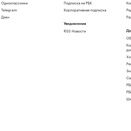
Одноклассники
Подписка на РБК
Ко
Telegram
Корпоративная подписка
Ре
Дзен
Ра
Уведомления
RSS Новости
Др
Об
Ко
до
Хо
Ре
Зн
Са
РБ
РБ
Шк