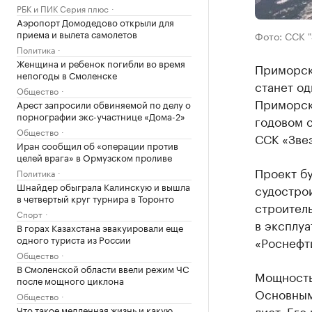
РБК и ПИК Серия плюс
Аэропорт Домодедово открыли для
приема и вылета самолетов
Фото: ССК "
Политика
Женщина и ребенок погибли во время
Приморски
непогоды в Смоленске
станет од
Общество
Приморск
Арест запросили обвиняемой по делу о
порнографии экс-участнице «Дома-2»
годовом 
Общество
ССК «Зве
Иран сообщил об «операции против
целей врага» в Ормузском проливе
Проект б
Политика
Шнайдер обыграла Калинскую и вышла
судострои
в четвертый круг турнира в Торонто
строитель
Спорт
в эксплуа
В горах Казахстана эвакуировали еще
одного туриста из России
«Роснефт
Общество
В Смоленской области ввели режим ЧС
Мощность 
после мощного циклона
Основным
Общество
лист. Его
Что такое медленная жизнь и какую