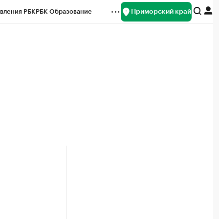
Приморский край
вления РБК
РБК Образование
редитные рейтинги
Франшизы
нсы
Рынок наличной валюты