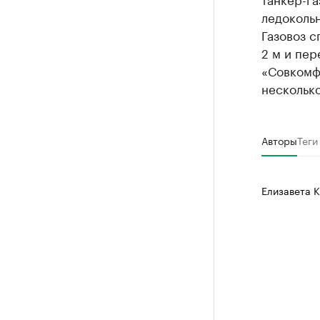
ледокольн
Газовоз 
2 м и пер
«Совкомфл
несколько
Авторы
Теги
Елизавета 