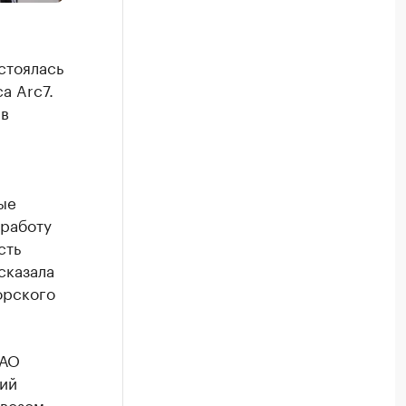
стоялась
а Arc7.
в
ые
 работу
сть
сказала
орского
 АО
ий
овозом,