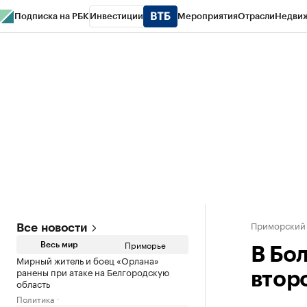
Подписка на РБК
Инвестиции
Мероприятия
Отрасли
Недви
РБК Курсы
РБК Life
Тренды
Визионеры
Национальные проекты
Горо
Газета
Спецпроекты СПб
Конференции СПб
Спецпроекты
Проверк
Приморский
Все новости
Приморье
Весь мир
В Бо
Мирный житель и боец «Орлана»
ранены при атаке на Белгородскую
втор
область
Политика