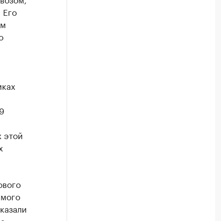
 Его
 м
о
мках
9
 этой
х
ового
имого
казали
а,