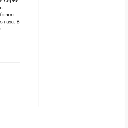
».
 более
 газа. В
е