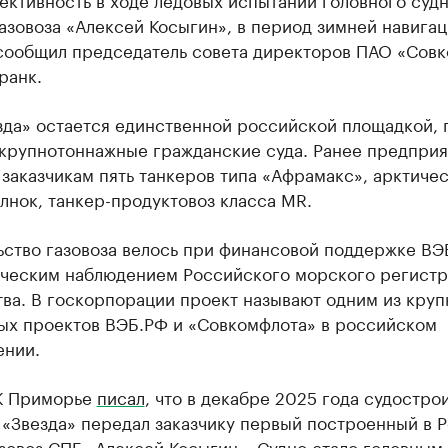
азовоза «Алексей Косыгин», в период зимней навига
 сообщил председатель совета директоров ПАО «Сов
ранк.
зда» остается единственной российской площадкой, 
 крупнотоннажные гражданские суда. Ранее предприя
заказчикам пять танкеров типа «Афрамакс», арктиче
лнок, танкер-продуктовоз класса MR.
ьство газовоза велось при финансовой поддержке ВЭ
ическим наблюдением Российского морского регистр
тва. В госкорпорации проект называют одним из кру
ых проектов ВЭБ.РФ и «Совкомфлота» в российском
ении.
К Приморье
писал
, что в декабре 2025 года судостро
 «Звезда» передал заказчику первый построенный в 
зовоз СПГ «Алексей Косыгин». Судно стало головным