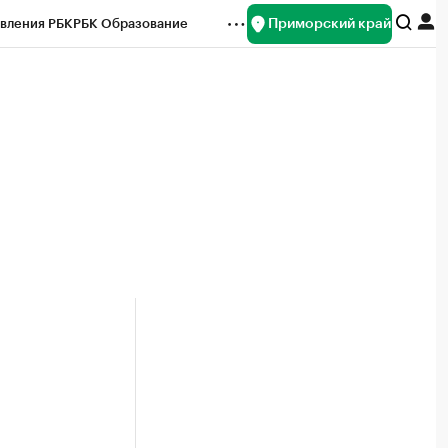
Приморский край
вления РБК
РБК Образование
редитные рейтинги
Франшизы
нсы
Рынок наличной валюты