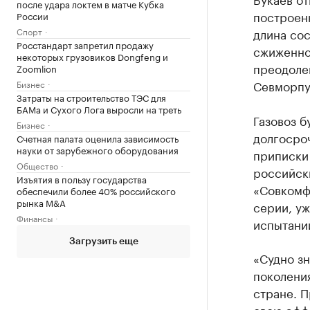
после удара локтем в матче Кубка
построен
России
Спорт
длина сос
Росстандарт запретил продажу
сжиженно
некоторых грузовиков Dongfeng и
преодолев
Zoomlion
Севморпу
Бизнес
Затраты на строительство ТЭС для
БАМа и Сухого Лога выросли на треть
Газовоз б
Бизнес
долгосроч
Счетная палата оценила зависимость
науки от зарубежного оборудования
приписки 
Общество
российск
Изъятия в пользу государства
«Совкомфл
обеспечили более 40% российского
рынка M&A
серии, у
Финансы
испытани
Загрузить еще
«Судно з
поколени
стране. 
свою эффе