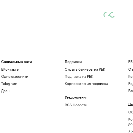
Социальные сети
Подписки
РБ
ВКонтакте
Скрыть баннеры на РБК
О 
Одноклассники
Подписка на РБК
Ко
Telegram
Корпоративная подписка
Ре
Дзен
Ра
Уведомления
RSS Новости
Др
Об
Ко
до
Хо