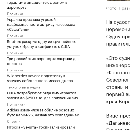
теракта» в инциденте с дроном в
аэропорту
Фото: Прав
Политика
Украина признала угрозой
На судос
нацбезопасности актрису из сериала
церемония
«СашаТаня»
Судну пр
Политика
Reuters раскрыл одну из крупнейших
правител
уступок Ирану в конфликте с США
Политика
«Это судн
Три российских аэропорта закрыли для
полетов
инженеров
Политика
«Констан
Wildberries начала подготовку к
Северног
запуску собственного мессенджера
страны и 
Технологии и медиа
США потребуют от ряда иммигрантов
первый в
залоги до $250 тыс. для получения виз
края Вер
Политика
Adidas извинился за обилие розовых
Вице-пре
бутс на ЧМ-26, назвав это совпадением
Спорт
«Дальнев
Игрока «Зенита» госпитализировали
Букаев от