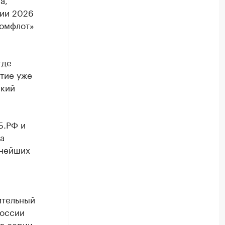
ции 2026
комфлот»
где
тие уже
ский
Б.РФ и
а
пнейших
ительный
России
 в серии