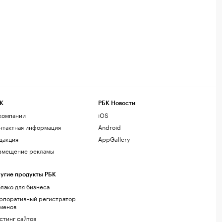
К
РБК Новости
компании
iOS
нтактная информация
Android
дакция
AppGallery
змещение рекламы
угие продукты РБК
лако для бизнеса
рпоративный регистратор
менов
стинг сайтов