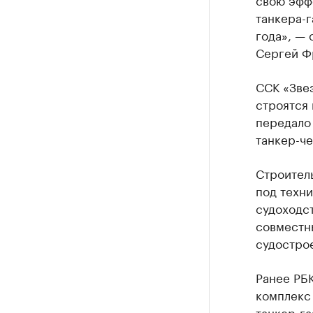
танкера-г
года», —
Сергей Ф
ССК «Зве
строятся
передало 
танкер-че
Строител
под техн
судоходс
совместн
судостро
Ранее РБ
комплекс
танкер-га