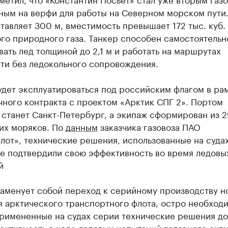
ным на верфи для работы на Северном морском пути.
тавляет 300 м, вместимость превышает 172 тыс. куб.
го природного газа. Танкер способен самостоятельн
ать лед толщиной до 2,1 м и работать на маршрутах
ти без ледокольного сопровождения.
удет эксплуатироваться под российским флагом в ра
ного контракта с проектом «Арктик СПГ 2». Портом
станет Санкт-Петербург, а экипаж сформирован из 2
их моряков. По
данным
заказчика газовоза ПАО
от», технические решения, использованные на судах
же подтвердили свою эффективность во время ледовы
й
наменует собой переход к серийному производству н
я арктического транспортного флота, остро необход
Примененные на судах серии технические решения до
ктивность в ходе ледовых испытаний головного судн