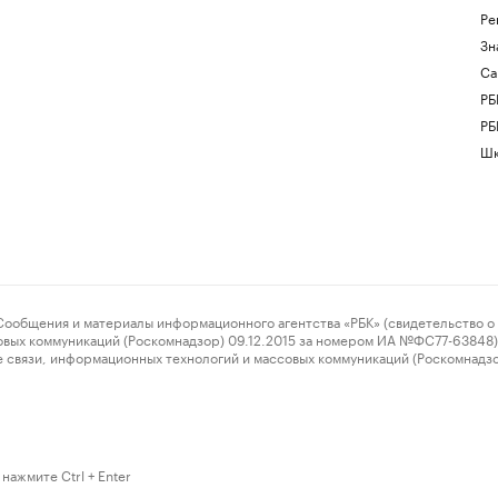
Ре
Зн
Са
РБ
РБ
Шк
ения и материалы информационного агентства «РБК» (свидетельство о 
овых коммуникаций (Роскомнадзор) 09.12.2015 за номером ИА №ФС77-63848) 
 связи, информационных технологий и массовых коммуникаций (Роскомнадз
нажмите Ctrl + Enter