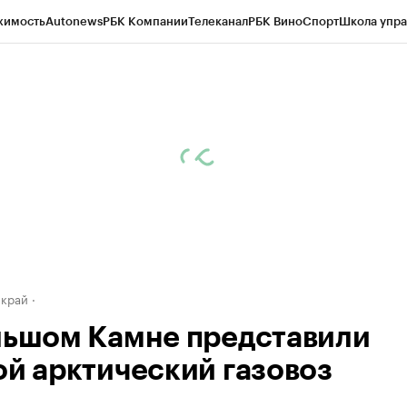
жимость
Autonews
РБК Компании
Телеканал
РБК Вино
Спорт
Школа упра
д
Стиль
Крипто
РБК Бизнес-среда
Дискуссионный клуб
Исследования
К
а контрагентов
Политика
Экономика
Бизнес
Технологии и медиа
Фина
 край
льшом Камне представили
ой арктический газовоз