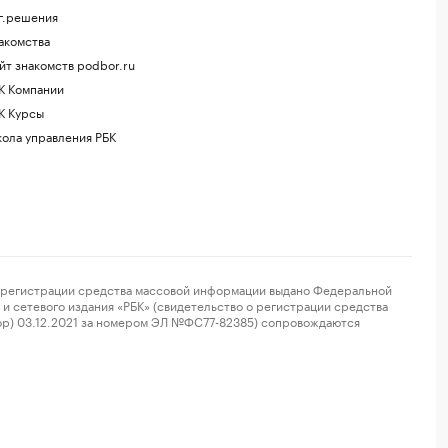
г.решения
акомства
йт знакомств podbor.ru
К Компании
К Курсы
ола управления РБК
регистрации средства массовой информации выдано Федеральной
и сетевого издания «РБК» (свидетельство о регистрации средства
ор) 03.12.2021 за номером ЭЛ №ФС77-82385) сопровождаются