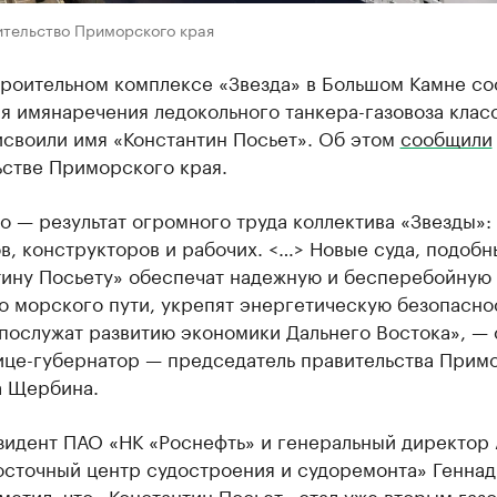
ительство Приморского края
троительном комплексе «Звезда» в Большом Камне со
 имянаречения ледокольного танкера-газовоза класс
исвоили имя «Константин Посьет». Об этом
сообщили
ьстве Приморского края.
о — результат огромного труда коллектива «Звезды»:
, конструкторов и рабочих. <…> Новые суда, подобн
тину Посьету» обеспечат надежную и бесперебойную
о морского пути, укрепят энергетическую безопасно
послужат развитию экономики Дальнего Востока», — 
ице-губернатор — председатель правительства Прим
а Щербина.
зидент ПАО «НК «Роснефть» и генеральный директор
осточный центр судостроения и судоремонта» Геннад
метил, что «Константин Посьет» стал уже вторым газ