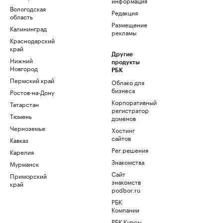
информация
Вологодская
Редакция
область
Размещение
Калининград
рекламы
Краснодарский
край
Другие
Нижний
продукты
Новгород
РБК
Пермский край
Облако для
бизнеса
Ростов-на-Дону
Корпоративный
Татарстан
регистратор
Тюмень
доменов
Черноземье
Хостинг
сайтов
Кавказ
Рег.решения
Карелия
Знакомства
Мурманск
Сайт
Приморский
знакомств
край
podbor.ru
РБК
Компании
РБК Курсы