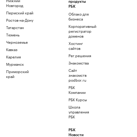
Нижний
продукты
Новгород
РБК
Пермский край
Облако для
бизнеса
Ростов-на-Дону
Корпоративный
Татарстан
регистратор
Тюмень
доменов
Черноземье
Хостинг
сайтов
Кавказ
Рег.решения
Карелия
Знакомства
Мурманск
Сайт
Приморский
знакомств
край
podbor.ru
РБК
Компании
РБК Курсы
Школа
управления
РБК
РБК
Новости