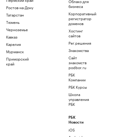
Облако для
бизнеса
Ростов-на-Дону
Корпоративный
Татарстан
регистратор
Тюмень
доменов
Черноземье
Хостинг
сайтов
Кавказ
Рег.решения
Карелия
Знакомства
Мурманск
Сайт
Приморский
знакомств
край
podbor.ru
РБК
Компании
РБК Курсы
Школа
управления
РБК
РБК
Новости
iOS
Android