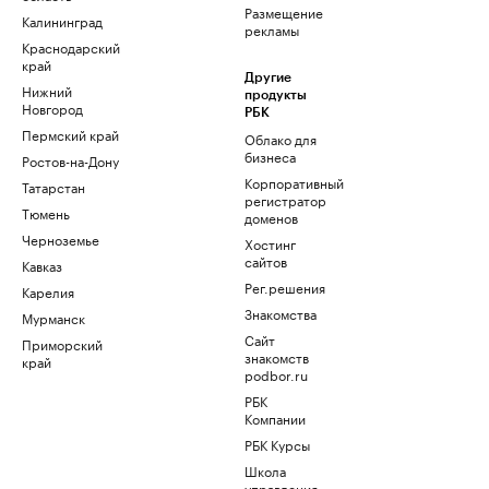
Размещение
Калининград
рекламы
Краснодарский
край
Другие
Нижний
продукты
Новгород
РБК
Пермский край
Облако для
бизнеса
Ростов-на-Дону
Корпоративный
Татарстан
регистратор
Тюмень
доменов
Черноземье
Хостинг
сайтов
Кавказ
Рег.решения
Карелия
Знакомства
Мурманск
Сайт
Приморский
знакомств
край
podbor.ru
РБК
Компании
РБК Курсы
Школа
управления