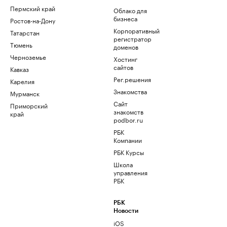
Пермский край
Облако для
бизнеса
Ростов-на-Дону
Корпоративный
Татарстан
регистратор
Тюмень
доменов
Черноземье
Хостинг
сайтов
Кавказ
Рег.решения
Карелия
Знакомства
Мурманск
Сайт
Приморский
знакомств
край
podbor.ru
РБК
Компании
РБК Курсы
Школа
управления
РБК
РБК
Новости
iOS