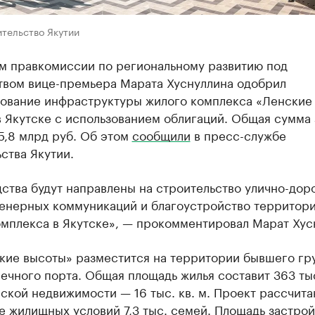
тельство Якутии
м правкомиссии по региональному развитию под
твом вице-премьера Марата Хуснуллина одобрил
ование инфраструктуры жилого комплекса «Ленские
 Якутске с использованием облигаций. Общая сумма
5,8 млрд руб. Об этом
сообщили
в пресс-службе
ства Якутии.
ства будут направлены на строительство улично-дор
женерных коммуникаций и благоустройство территор
омплекса в Якутске», — прокомментировал Марат Хус
кие высоты» разместится на территории бывшего гр
ечного порта. Общая площадь жилья составит 363 тыс.
кой недвижимости — 16 тыс. кв. м. Проект рассчита
е жилищных условий 7,3 тыс. семей. Площадь застро