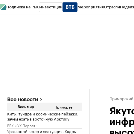
Подписка на РБК
Инвестиции
Мероприятия
Отрасли
Недви
РБК Курсы
РБК Life
Тренды
Визионеры
Национальные проекты
Горо
Газета
Спецпроекты СПб
Конференции СПб
Спецпроекты
Проверк
Приморский
Все новости
Приморье
Весь мир
Якут
Киты, тундра и космические пейзажи:
зачем ехать в восточную Арктику
инфр
РБК и УК Первая
Ураганный ветер и эвакуация. Кадры
высо