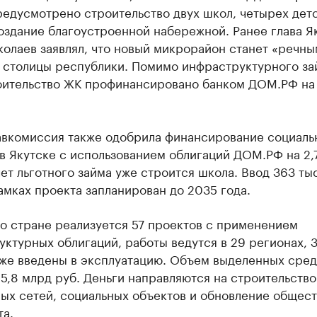
предусмотрено строительство двух школ, четырех дет
оздание благоустроенной набережной. Ранее глава Я
олаев заявлял, что новый микрорайон станет «речны
 столицы республики. Помимо инфраструктурного за
оительство ЖК профинансировано банком ДОМ.РФ на 
авкомиссия также одобрила финансирование социаль
в Якутске с использованием облигаций ДОМ.РФ на 2,
чет льготного займа уже строится школа. Ввод 363 тыс
амках проекта запланирован до 2035 года.
о стране реализуется 57 проектов с применением
ктурных облигаций, работы ведутся в 29 регионах, 
уже введены в эксплуатацию. Объем выделенных сред
5,8 млрд руб. Деньги направляются на строительство
ых сетей, социальных объектов и обновление общес
та.