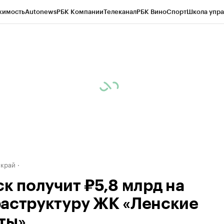
жимость
Autonews
РБК Компании
Телеканал
РБК Вино
Спорт
Школа упра
д
Стиль
Крипто
РБК Бизнес-среда
Дискуссионный клуб
Исследования
К
а контрагентов
Политика
Экономика
Бизнес
Технологии и медиа
Фина
 край
ск получит ₽5,8 млрд на
аструктуру ЖК «Ленские
ты»