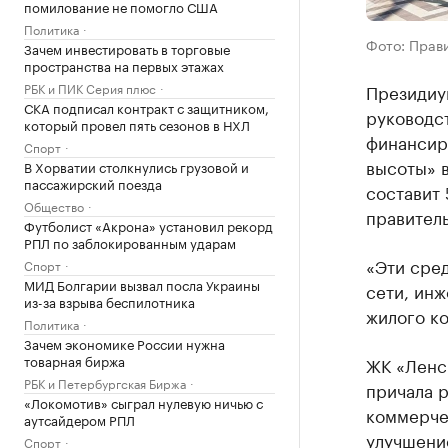
помилование не помогло США
Политика
Фото: Прави
Зачем инвестировать в торговые
пространства на первых этажах
РБК и ПИК Серия плюс
Президиу
СКА подписал контракт с защитником,
руководс
который провел пять сезонов в НХЛ
финансир
Спорт
высоты» в
В Хорватии столкнулись грузовой и
пассажирский поезда
составит 
Общество
правитель
Футболист «Акрона» установил рекорд
РПЛ по заблокированным ударам
«Эти сред
Спорт
МИД Болгарии вызвал посла Украины
сети, ин
из-за взрыва беспилотника
жилого к
Политика
Зачем экономике России нужна
товарная биржа
ЖК «Ленс
РБК и Петербургская Биржа
причала р
«Локомотив» сыграл нулевую ничью с
коммерчес
аутсайдером РПЛ
улучшени
Спорт