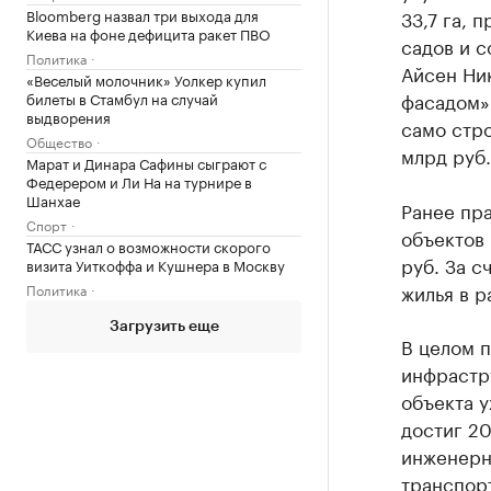
Bloomberg назвал три выхода для
33,7 га, 
Киева на фоне дефицита ракет ПВО
садов и с
Политика
Айсен Ник
«Веселый молочник» Уолкер купил
фасадом»
билеты в Стамбул на случай
выдворения
само стр
Общество
млрд руб.
Марат и Динара Сафины сыграют с
Федерером и Ли На на турнире в
Шанхае
Ранее пр
Спорт
объектов 
ТАСС узнал о возможности скорого
руб. За с
визита Уиткоффа и Кушнера в Москву
жилья в р
Политика
Загрузить еще
В целом п
инфрастру
объекта 
достиг 20
инженерн
транспор