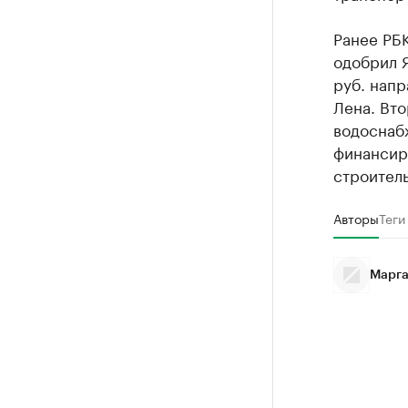
Ранее РБ
одобрил Я
руб. напр
Лена. Вт
водоснаб
финансиро
строител
Авторы
Теги
Марга