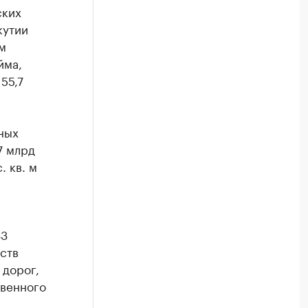
ских
кутии
м
йма,
55,7
ных
7 млрд
. кв. м
33
ств
 дорог,
твенного