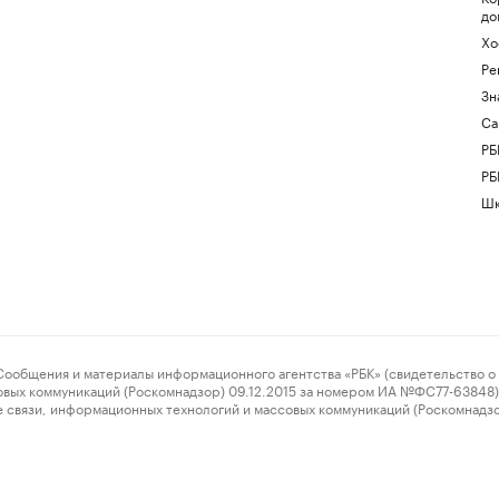
до
Хо
Ре
Зн
Са
РБ
РБ
Шк
ения и материалы информационного агентства «РБК» (свидетельство о 
овых коммуникаций (Роскомнадзор) 09.12.2015 за номером ИА №ФС77-63848) 
 связи, информационных технологий и массовых коммуникаций (Роскомнадз