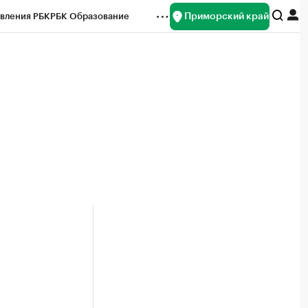
Приморский край
вления РБК
РБК Образование
редитные рейтинги
Франшизы
нсы
Рынок наличной валюты