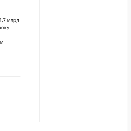
4,7 млрд
реку
ем