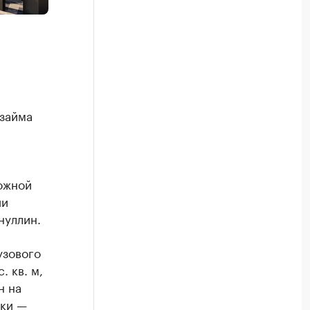
 займа
ожной
ии
нуллин.
узового
 кв. м,
н на
йки —