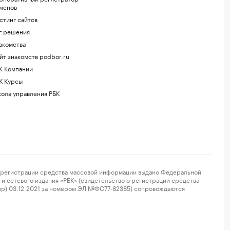
менов
стинг сайтов
г.решения
акомства
йт знакомств podbor.ru
К Компании
К Курсы
ола управления РБК
регистрации средства массовой информации выдано Федеральной
и сетевого издания «РБК» (свидетельство о регистрации средства
ор) 03.12.2021 за номером ЭЛ №ФС77-82385) сопровождаются