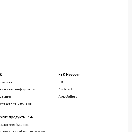
К
РБК Новости
компании
iOS
нтактная информация
Android
дакция
AppGallery
змещение рекламы
угие продукты РБК
лако для бизнеса
рпоративный регистратор