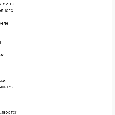
этом на
одного
реле
и
ие
мае
ичится
дивосток