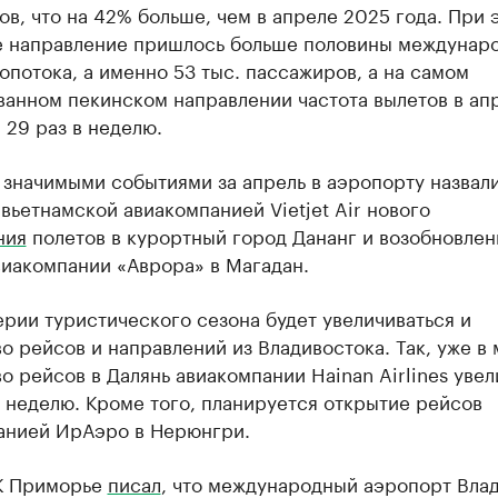
в, что на 42% больше, чем в апреле 2025 года. При 
е направление пришлось больше половины междунар
потока, а именно 53 тыс. пассажиров, а на самом
ванном пекинском направлении частота вылетов в ап
 29 раз в неделю.
 значимыми событиями за апрель в аэропорту назвал
вьетнамской авиакомпанией Vietjet Air нового
ния
полетов в курортный город Дананг и возобновлен
виакомпании «Аврора» в Магадан.
рии туристического сезона будет увеличиваться и
о рейсов и направлений из Владивостока. Так, уже в 
о рейсов в Далянь авиакомпании Hainan Airlines увел
в неделю. Кроме того, планируется открытие рейсов
анией ИрАэро в Нерюнгри.
К Приморье
писал
, что международный аэропорт Вла