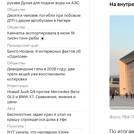
рукаве Дуная для подачи воды на АЭС
На внутр
Общество
Десятки человек погибли при лобовом
ДТП с двумя автобусами в Нигере
Общество
Камчатка экспортировала в июле 19
тысяч тонн рыбы
Приморский край
Бинго Нолана: 9 интересных фактов об
«Одиссее»
Общество
Дивидендные гэпы в 2026 году: две
трети акций уже восстановили
котировки
Инвестиции
Новый Audi Q9 против Mercedes-Benz
GLS и BMW X7. Сравнение, мнения и
цены
Авто
Беспилотник задел кран и упал на
Фото: РБК 
крышу строящегося дома в Уфе
Политика
По итога
NYT узнала, что наследник Estée