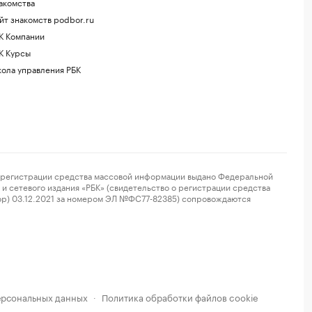
акомства
йт знакомств podbor.ru
К Компании
К Курсы
ола управления РБК
регистрации средства массовой информации выдано Федеральной
и сетевого издания «РБК» (свидетельство о регистрации средства
ор) 03.12.2021 за номером ЭЛ №ФС77-82385) сопровождаются
ерсональных данных
Политика обработки файлов cookie
·