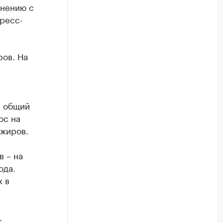
внению с
ресс-
ров. На
а общий
ос на
ажиров.
в – на
ода.
х в
.