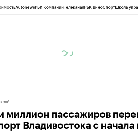
жимость
Autonews
РБК Компании
Телеканал
РБК Вино
Спорт
Школа упра
д
Стиль
Крипто
РБК Бизнес-среда
Дискуссионный клуб
Исследования
К
а контрагентов
Политика
Экономика
Бизнес
Технологии и медиа
Фина
 край
и миллион пассажиров пере
порт Владивостока с начала 