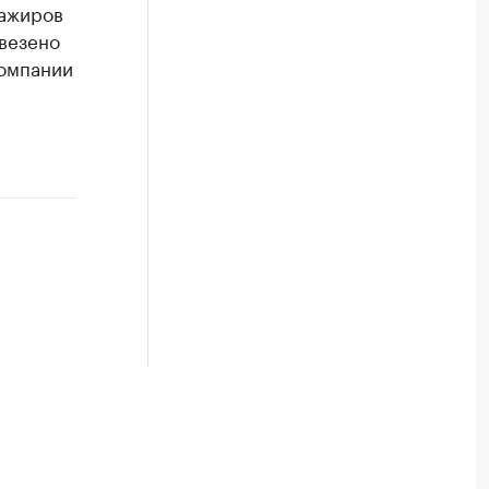
сажиров
евезено
компании