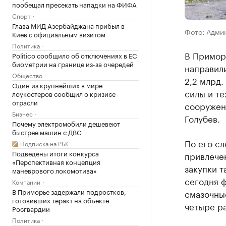
пообещал пресекать нападки на ФИФА
Спорт
Глава МИД Азербайджана прибыл в
Фото: Адми
Киев с официальным визитом
Политика
В Приморс
Politico сообщило об отключениях в ЕС
биометрии на границе из-за очередей
направили
Общество
2,2 млрд.
Один из крупнейших в мире
силы и те
лоукостеров сообщил о кризисе
отрасли
сооружен
Бизнес
Голубев.
Почему электромобили дешевеют
быстрее машин с ДВС
По его сл
Подписка на РБК
Подведены итоги конкурса
привлечен
«Перспективная концепция
закупки т
маневрового локомотива»
сегодня ф
Компании
В Приморье задержали подростков,
смазочные
готовивших теракт на объекте
четыре ра
Росгвардии
Политика