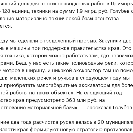
няшний день для противопаводковых работ в Приморь
 128 единиц техники на сумму 1,9 млрд руб. Голубев 
ление материально-технической базы агентства
ется.
году мы сделали определенный прорыв. Закупили две
ные машины при поддержке правительства края. Это
я техника, которой можно работать там, где невозмо
рами. Ведь у нас есть такие полноводные реки, кото
 метров в ширину, и никакой экскаватор там не помо
для маленьких речек и ручьев в следующем году мы
м приобретать малогабаритные экскаваторы для бол
ой работы на таких объектах. На следующий год
ство края предусмотрело 363 млн руб. на
ствование материальной базы», — рассказал Голубев
ние два года расчистка русел велась в 20 муниципал
 Власти края формируют новую стратегию противопа