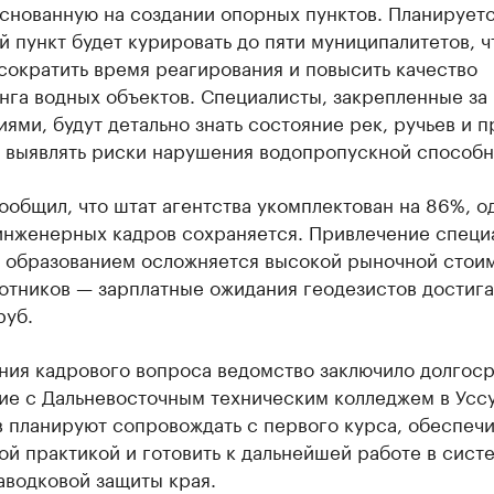
снованную на создании опорных пунктов. Планируетс
й пункт будет курировать до пяти муниципалитетов, ч
сократить время реагирования и повысить качество
нга водных объектов. Специалисты, закрепленные за
ями, будут детально знать состояние рек, ручьев и п
е выявлять риски нарушения водопропускной способн
ообщил, что штат агентства укомплектован на 86%, о
инженерных кадров сохраняется. Привлечение специ
 образованием осложняется высокой рыночной стои
ботников — зарплатные ожидания геодезистов достиг
руб.
ния кадрового вопроса ведомство заключило долгос
ие с Дальневосточным техническим колледжем в Усс
 планируют сопровождать с первого курса, обеспечи
й практикой и готовить к дальнейшей работе в сист
аводковой защиты края.