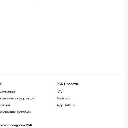
К
РБК Новости
компании
iOS
нтактная информация
Android
дакция
AppGallery
змещение рекламы
угие продукты РБК