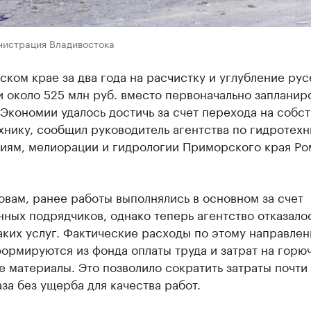
нистрация Владивостока
ком крае за два года на расчистку и углубление рус
 около 525 млн руб. вместо первоначально запланир
 Экономии удалось достичь за счет перехода на собс
хнику, сообщил руководитель агентства по гидротех
иям, мелиорации и гидрологии Приморского края Ро
овам, ранее работы выполнялись в основном за счет
ных подрядчиков, однако теперь агентство отказалос
аких услуг. Фактические расходы по этому направле
ормируются из фонда оплаты труда и затрат на горю
 материалы. Это позволило сократить затраты почти 
за без ущерба для качества работ.