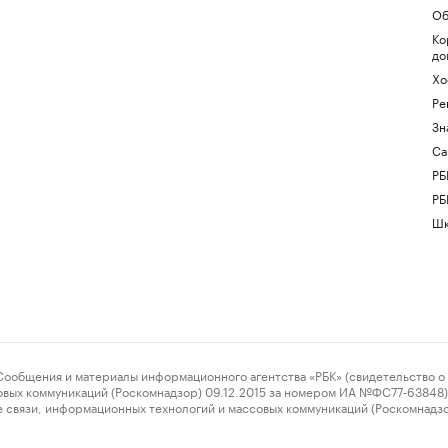
Об
Ко
до
Хо
Ре
Зн
Са
РБ
РБ
Шк
ения и материалы информационного агентства «РБК» (свидетельство о 
овых коммуникаций (Роскомнадзор) 09.12.2015 за номером ИА №ФС77-63848) 
 связи, информационных технологий и массовых коммуникаций (Роскомнадз