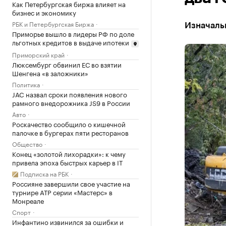
Как Петербургская биржа влияет на
бизнес и экономику
РБК и Петербургская Биржа
Изначальн
Приморье вышло в лидеры РФ по доле
льготных кредитов в выдаче ипотеки
Приморский край
Люксембург обвинил ЕС во взятии
Шенгена «в заложники»
Политика
JAC назвал сроки появления нового
рамного внедорожника JS9 в России
Авто
Роскачество сообщило о кишечной
палочке в бургерах пяти ресторанов
Общество
Конец «золотой лихорадки»: к чему
привела эпоха быстрых карьер в IT
Подписка на РБК
Россияне завершили свое участие на
турнире ATP серии «Мастерс» в
Монреале
Спорт
Инфантино извинился за ошибки и