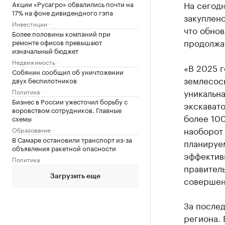
На сегод
Акции «Русагро» обвалились почти на
17% на фоне дивидендного гэпа
закуплено
Инвестиции
что обнов
Более половины компаний при
продолжа
ремонте офисов превышают
изначальный бюджет
Недвижимость
«В 2025 
Собянин сообщил об уничтожении
землесос
двух беспилотников
уникальна
Политика
Бизнес в России ужесточил борьбу с
экскавато
воровством сотрудников. Главные
более 100
схемы
наоборот 
Образование
В Самаре остановили транспорт из-за
планируе
объявления ракетной опасности
эффективн
Политика
правитель
Загрузить еще
совершен
За послед
региона.