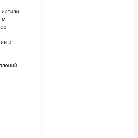
чистили
. м
вое
ии и
,
плений