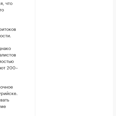
я, что
то
ритоков
ости.
днако
алистов
мостью
ают 200–
рочное
урийске.
вать
еме