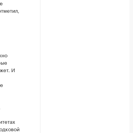
е
отметил,
жно
рые
жет. И
ее
.
итетах
водковой