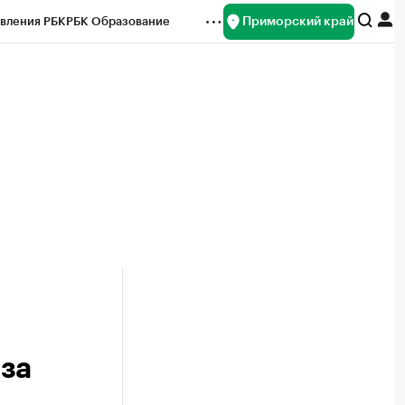
Приморский край
вления РБК
РБК Образование
редитные рейтинги
Франшизы
нсы
Рынок наличной валюты
за