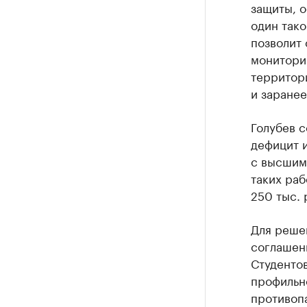
защиты, о
один тако
позволит 
монитори
территори
и заране
Голубев с
дефицит 
с высшим
таких ра
250 тыс. 
Для реше
соглашен
Студентов
профильно
противоп