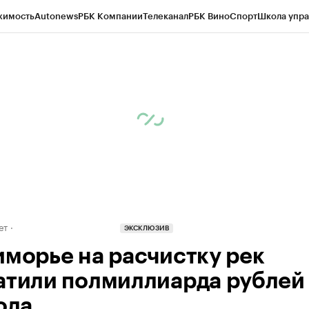
жимость
Autonews
РБК Компании
Телеканал
РБК Вино
Спорт
Школа упра
д
Стиль
Крипто
РБК Бизнес-среда
Дискуссионный клуб
Исследования
К
а контрагентов
Политика
Экономика
Бизнес
Технологии и медиа
Фина
ет
ЭКСКЛЮЗИВ
иморье на расчистку рек
атили полмиллиарда рублей 
ода