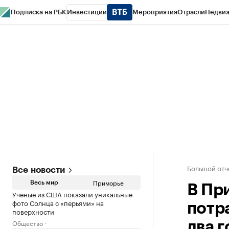
Подписка на РБК
Инвестиции
Мероприятия
Отрасли
Недви
РБК Курсы
РБК Life
Тренды
Визионеры
Национальные проекты
Горо
Газета
Спецпроекты СПб
Конференции СПб
Спецпроекты
Проверк
Большой отч
Все новости
Приморье
Весь мир
В Пр
Ученые из США показали уникальные
фото Солнца с «перьями» на
потр
поверхности
Общество
два г