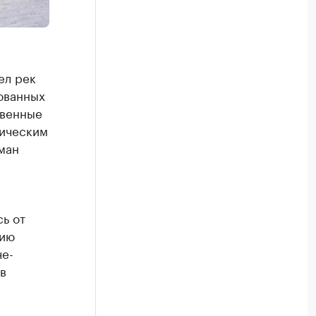
ел рек
ованных
твенные
ническим
ман
ь от
нию
че-
в