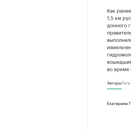
Как ране
1,5 км ру
донного г
правитель
выполнил
измельче
гидромол
вошедшим
во время 
Авторы
Теги
Екатерина 