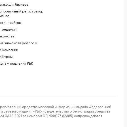
лако для бизнеса
рпоративный регистратор
менов
стинг сайтов
г.решения
акомства
йт знакомств podbor.ru
К Компании
К Курсы
ола управления РБК
регистрации средства массовой информации выдано Федеральной
и сетевого издания «РБК» (свидетельство о регистрации средства
ор) 03.12.2021 за номером ЭЛ №ФС77-82385) сопровождаются