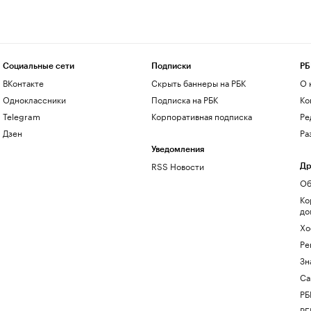
Социальные сети
Подписки
РБ
ВКонтакте
Скрыть баннеры на РБК
О 
Одноклассники
Подписка на РБК
Ко
Telegram
Корпоративная подписка
Ре
Дзен
Ра
Уведомления
RSS Новости
Др
Об
Ко
до
Хо
Ре
Зн
Са
РБ
РБ