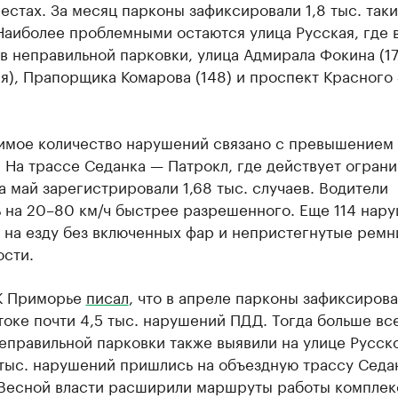
естах. За месяц парконы зафиксировали 1,8 тыс. таки
Наиболее проблемными остаются улица Русская, где 
в неправильной парковки, улица Адмирала Фокина (1
я), Прапорщика Комарова (148) и проспект Красного
имое количество нарушений связано с превышением
 На трассе Седанка — Патрокл, где действует ограни
за май зарегистрировали 1,68 тыс. случаев. Водители
ь на 20–80 км/ч быстрее разрешенного. Еще 114 нар
 на езду без включенных фар и непристегнутые ремн
ости.
К Приморье
писал
, что в апреле парконы зафиксирова
оке почти 4,5 тыс. нарушений ПДД. Тогда больше вс
еправильной парковки также выявили на улице Русско
 тыс. нарушений пришлись на объездную трассу Седа
 Весной власти расширили маршруты работы комплек