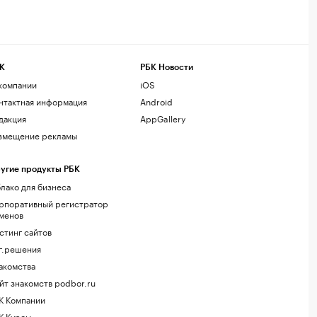
К
РБК Новости
компании
iOS
нтактная информация
Android
дакция
AppGallery
змещение рекламы
угие продукты РБК
лако для бизнеса
рпоративный регистратор
менов
стинг сайтов
г.решения
акомства
йт знакомств podbor.ru
К Компании
К Курсы