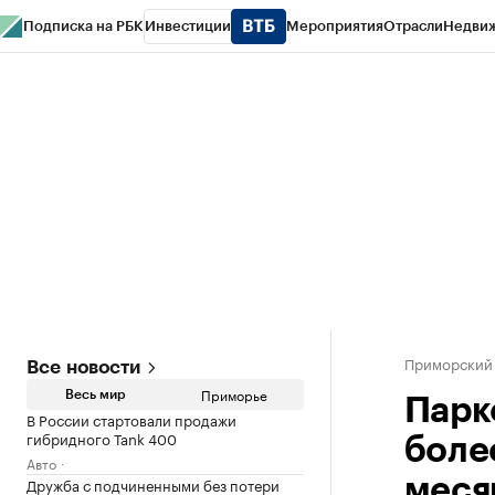
Подписка на РБК
Инвестиции
Мероприятия
Отрасли
Недви
РБК Курсы
РБК Life
Тренды
Визионеры
Национальные проекты
Горо
Газета
Спецпроекты СПб
Конференции СПб
Спецпроекты
Проверк
Приморский
Все новости
Приморье
Весь мир
Парк
В России стартовали продажи
гибридного Tank 400
боле
Авто
Дружба с подчиненными без потери
меся