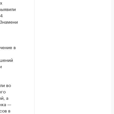
х
выявили
74
 Знамени
чение в
ушений
и
ли во
его
й, а
нка —
сов в