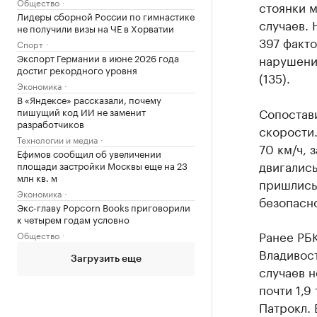
Общество
стоянки м
Лидеры сборной России по гимнастике
случаев. 
не получили визы на ЧЕ в Хорватии
397 факто
Спорт
Экспорт Германии в июне 2026 года
нарушени
достиг рекордного уровня
(135).
Экономика
В «Яндексе» рассказали, почему
Сопостав
пишущий код ИИ не заменит
разработчиков
скорости.
Технологии и медиа
70 км/ч, 
Ефимов сообщил об увеличении
двигалис
площади застройки Москвы еще на 23
млн кв. м
пришлись
Экономика
безопасн
Экс-главу Popcorn Books приговорили
к четырем годам условно
Ранее РБ
Общество
Владивост
Загрузить еще
случаев н
почти 1,9
Патрокл.