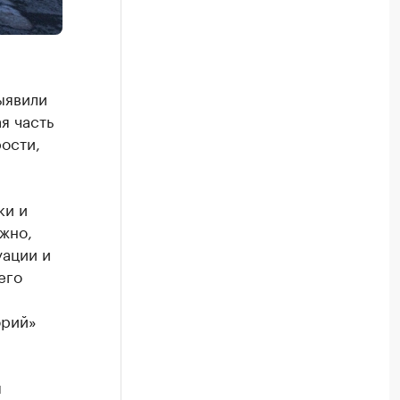
ыявили
я часть
ости,
ки и
ожно,
уации и
его
орий»
я