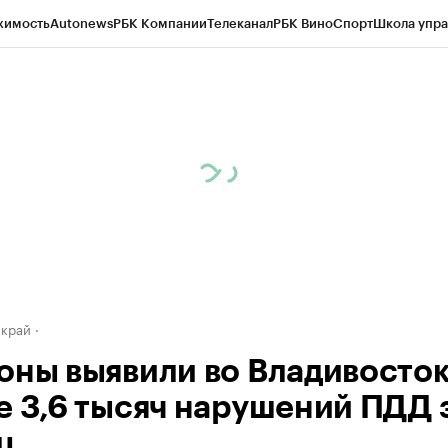
жимость
Autonews
РБК Компании
Телеканал
РБК Вино
Спорт
Школа упра
д
Стиль
Крипто
РБК Бизнес-среда
Дискуссионный клуб
Исследования
К
а контрагентов
Политика
Экономика
Бизнес
Технологии и медиа
Фина
 край
оны выявили во Владивосто
е 3,6 тысяч нарушений ПДД 
ц