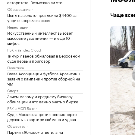
авторитета. Возможно ли это
Образование
Цены на золото превысили $4400 за
Чаще все
унцию впервые с июня
Инвестиции
Искусственный интеллект вызовет
массовые увольнения — и еще 10
мифов
РБК и Yandex Cloud
Тимур Иванов обжаловал в Верховном
суде первый приговор
Политика
Глава Ассоциации футбола Аргентины
заявил о кампании против сборной на
ЧМ
Спорт
Зачем малому и среднему бизнесу
облигации и что важно знать о бирже
РБК и МСП Банк
Суд в Москве запретил пенсионерке
держать в квартире каймана и удава
Общество
Партия «Яблоко» ответила на