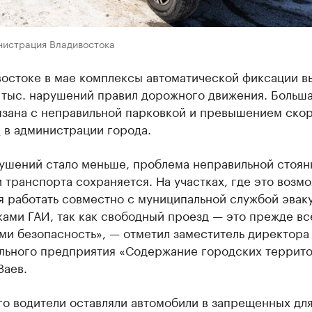
нистрация Владивостока
востоке в мае комплексы автоматической фиксации в
 тыс. нарушений правил дорожного движения. Больша
язана с неправильной парковкой и превышением скор
и
в администрации города.
рушений стало меньше, проблема неправильной стоян
 транспорта сохраняется. На участках, где это возм
я работать совместно с муниципальной службой эвак
ами ГАИ, так как свободный проезд — это прежде вс
ми безопасность», — отметил заместитель директора
льного предприятия «Содержание городских террит
Заев.
го водители оставляли автомобили в запрещенных дл