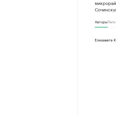
микрорайо
Сочинску
Авторы
Теги
Елизавета 