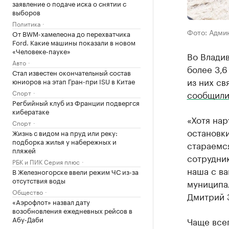
заявление о подаче иска о снятии с
выборов
Политика
Фото: Адми
От BWM-хамелеона до перехватчика
Ford. Какие машины показали в новом
«Человеке-пауке»
Во Влади
Авто
более 3,6
Стал известен окончательный состав
из них св
юниоров на этап Гран-при ISU в Китае
Спорт
сообщил
Регбийный клуб из Франции подвергся
кибератаке
«Хотя на
Спорт
остановки
Жизнь с видом на пруд или реку:
подборка жилья у набережных и
стараемс
пляжей
сотрудник
РБК и ПИК Серия плюс
наша с ва
В Железногорске ввели режим ЧС из-за
отсутствия воды
муниципа
Общество
Дмитрий 
«Аэрофлот» назвал дату
возобновления ежедневных рейсов в
Абу-Даби
Чаще все