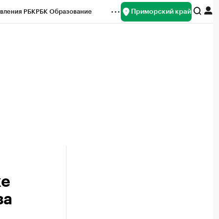
Приморский край
вления РБК
РБК Образование
редитные рейтинги
Франшизы
нсы
Рынок наличной валюты
ке
за