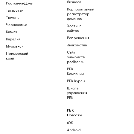
бизнеса
Ростов-на-Дону
Корпоративный
Татарстан
регистратор
Тюмень
доменов
Черноземье
Хостинг
сайтов
Кавказ
Рег.решения
Карелия
Знакомства
Мурманск
Сайт
Приморский
знакомств
край
podbor.ru
РБК
Компании
РБК Курсы
Школа
управления
РБК
РБК
Новости
iOS
Android