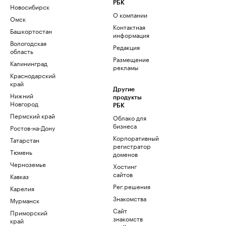
РБК
Новосибирск
О компании
Омск
Контактная
Башкортостан
информация
Вологодская
Редакция
область
Размещение
Калининград
рекламы
Краснодарский
край
Другие
Нижний
продукты
Новгород
РБК
Пермский край
Облако для
бизнеса
Ростов-на-Дону
Корпоративный
Татарстан
регистратор
Тюмень
доменов
Черноземье
Хостинг
сайтов
Кавказ
Рег.решения
Карелия
Знакомства
Мурманск
Сайт
Приморский
знакомств
край