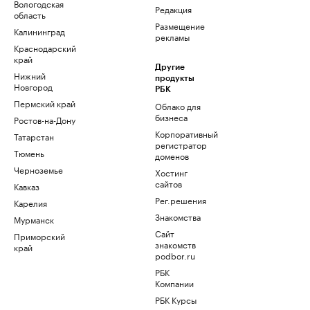
Вологодская
Редакция
область
Размещение
Калининград
рекламы
Краснодарский
край
Другие
Нижний
продукты
Новгород
РБК
Пермский край
Облако для
бизнеса
Ростов-на-Дону
Корпоративный
Татарстан
регистратор
Тюмень
доменов
Черноземье
Хостинг
сайтов
Кавказ
Рег.решения
Карелия
Знакомства
Мурманск
Сайт
Приморский
знакомств
край
podbor.ru
РБК
Компании
РБК Курсы