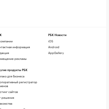
К
РБК Новости
компании
iOS
нтактная информация
Android
дакция
AppGallery
змещение рекламы
угие продукты РБК
лако для бизнеса
рпоративный регистратор
менов
стинг сайтов
г.решения
акомства
йт знакомств podbor.ru