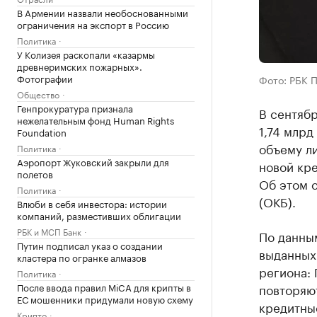
В Армении назвали необоснованными
ограничения на экспорт в Россию
Политика
У Колизея раскопали «казармы
древнеримских пожарных».
Фотографии
Фото: РБК 
Общество
Генпрокуратура признала
В сентябр
нежелательным фонд Human Rights
1,74 млрд
Foundation
объему л
Политика
Аэропорт Жуковский закрыли для
новой кре
полетов
Об этом 
Политика
(ОКБ).
Влюби в себя инвестора: истории
компаний, разместивших облигации
РБК и МСП Банк
По данным
Путин подписал указ о создании
выданных
кластера по огранке алмазов
региона: 
Политика
После ввода правил MiCA для крипты в
повторяю
ЕС мошенники придумали новую схему
кредитны
Крипто