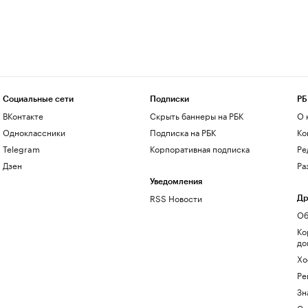
Социальные сети
Подписки
РБ
ВКонтакте
Скрыть баннеры на РБК
О 
Одноклассники
Подписка на РБК
Ко
Telegram
Корпоративная подписка
Ре
Дзен
Ра
Уведомления
RSS Новости
Др
Об
Ко
до
Хо
Ре
Зн
Са