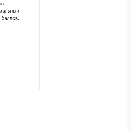
в.
имальный
 баллов,