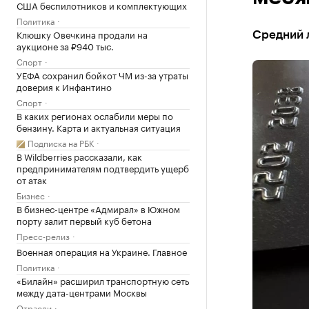
США беспилотников и комплектующих
Политика
Клюшку Овечкина продали на
Средний л
аукционе за ₽940 тыс.
Спорт
УЕФА сохранил бойкот ЧМ из-за утраты
доверия к Инфантино
Спорт
В каких регионах ослабили меры по
бензину. Карта и актуальная ситуация
Подписка на РБК
В Wildberries рассказали, как
предпринимателям подтвердить ущерб
от атак
Бизнес
В бизнес-центре «Адмирал» в Южном
порту залит первый куб бетона
Пресс-релиз
Военная операция на Украине. Главное
Политика
«Билайн» расширил транспортную сеть
между дата-центрами Москвы
Отрасли