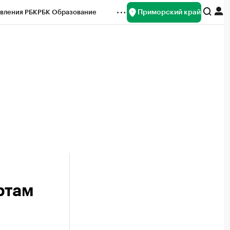
Приморский край
вления РБК
РБК Образование
редитные рейтинги
Франшизы
нсы
Рынок наличной валюты
ртам
а