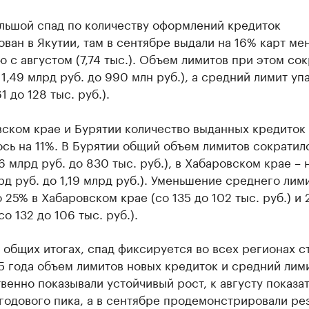
льшой спад по количеству оформлений кредиток
ван в Якутии, там в сентябре выдали на 16% карт ме
 с августом (7,74 тыс.). Объем лимитов при этом со
 1,49 млрд руб. до 990 млн руб.), а средний лимит уп
1 до 128 тыс. руб.).
вском крае и Бурятии количество выданных кредиток
сь на 11%. В Бурятии общий объем лимитов сократил
16 млрд руб. до 830 тыс. руб.), в Хабаровском крае – 
лрд руб. до 1,19 млрд руб.). Уменьшение среднего лим
 25% в Хабаровском крае (со 135 до 102 тыс. руб.) и 
со 132 до 106 тыс. руб.).
 общих итогах, спад фиксируется во всех регионах с
5 года объем лимитов новых кредиток и средний лим
венно показывали устойчивый рост, к августу показа
годового пика, а в сентябре продемонстрировали ре