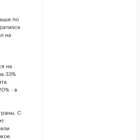
ньше по
кратился
ал на
ся на
на 33%
ита
20% - в
траны. С
ит
тели
зкое