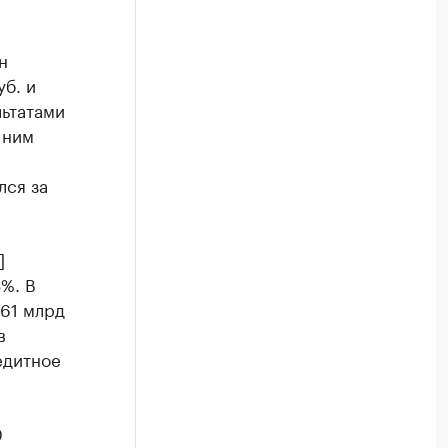
н
б. и
льтатами
 ним
лся за
]
%. В
,61 млрд
в
едитное
0