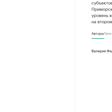
субъекто
Приморск
уровень в
на втором
Авторы
Теги
Валерия Фа