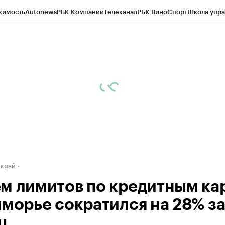
жимость
Autonews
РБК Компании
Телеканал
РБК Вино
Спорт
Школа упра
д
Стиль
Крипто
РБК Бизнес-среда
Дискуссионный клуб
Исследования
К
а контрагентов
Политика
Экономика
Бизнес
Технологии и медиа
Фина
 край
м лимитов по кредитным ка
иморье сократился на 28% з
ц