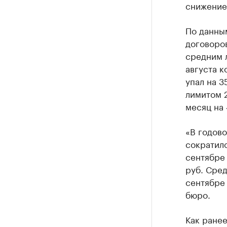
снижение
По данным
договоров
средним л
августа к
упал на 3
лимитом 2
месяц на 
«В годово
сократило
сентябре 
руб. Сред
сентябре 
бюро.
Как ране