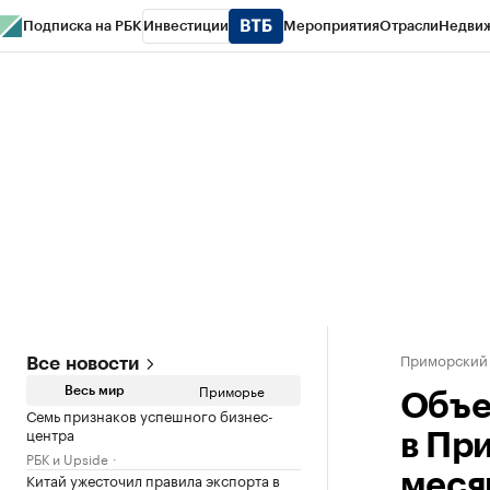
Подписка на РБК
Инвестиции
Мероприятия
Отрасли
Недви
РБК Курсы
РБК Life
Тренды
Визионеры
Национальные проекты
Горо
Газета
Спецпроекты СПб
Конференции СПб
Спецпроекты
Проверк
Приморский
Все новости
Приморье
Весь мир
Объе
Семь признаков успешного бизнес-
центра
в Пр
РБК и Upside
Китай ужесточил правила экспорта в
меся