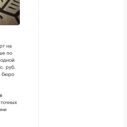
рт на
ше по
 одной
с. руб.
о бюро
в
сточных
они