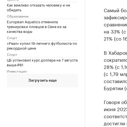
Как вежливо отказать человеку и не
Самый бо
обидеть
Образование
зафиксиро
European Aquatics отменила
сравнению
тренировки пловцов в Сене из-за
на 33% (с
качества воды
21% (со 16
Спорт
«Реал» купил 19-летнего футболиста по
рекордной цене
В Хабаро
Спорт
сократило
ЦБ установил курс доллара на 7 августа
выше ₽81
28% (с 1,
Инвестиции
(с 1,79 м
составило
Загрузить еще
Бурятии (
Говоря об
июня 202
соответст
достигли 