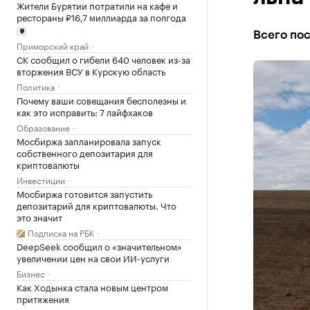
Жители Бурятии потратили на кафе и
рестораны ₽16,7 миллиарда за полгода
Всего пос
Приморский край
СК сообщил о гибели 640 человек из-за
вторжения ВСУ в Курскую область
Политика
Почему ваши совещания бесполезны и
как это исправить: 7 лайфхаков
Образование
Мосбиржа запланировала запуск
собственного депозитария для
криптовалюты
Инвестиции
Мосбиржа готовится запустить
депозитарий для криптовалюты. Что
это значит
Подписка на РБК
DeepSeek сообщил о «значительном»
увеличении цен на свои ИИ-услуги
Бизнес
Как Ходынка стала новым центром
притяжения