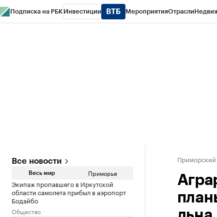
Подписка на РБК
Инвестиции
Мероприятия
Отрасли
Недви
РБК Курсы
РБК Life
Тренды
Визионеры
Национальные проекты
Горо
Газета
Спецпроекты СПб
Конференции СПб
Спецпроекты
Проверк
Приморский
Все новости
Приморье
Весь мир
Агра
Экипаж пропавшего в Иркутской
области самолета прибыл в аэропорт
план
Бодайбо
Общество
льна