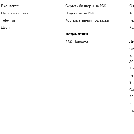
ВКонтакте
Скрыть баннеры на РБК
О 
Одноклассники
Подписка на РБК
Ко
Telegram
Корпоративная подписка
Ре
Дзен
Ра
Уведомления
RSS Новости
Др
Об
Ко
до
Хо
Ре
Зн
Са
РБ
РБ
Шк