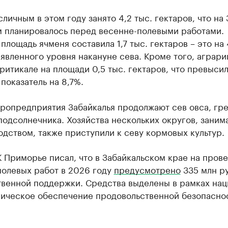
личным в этом году занято 4,2 тыс. гектаров, что на
м планировалось перед весенне-полевыми работами.
площадь ячменя составила 1,7 тыс. гектаров – это на
явленного уровня накануне сева. Кроме того, аграри
ритикале на площади 0,5 тыс. гектаров, что превыси
показатель на 8,7%.
ропредприятия Забайкалья продолжают сев овса, гре
подсолнечника. Хозяйства нескольких округов, зани
дством, также приступили к севу кормовых культур.
 Приморье писал, что в Забайкальском крае на пров
полевых работ в 2026 году
предусмотрено
335 млн ру
твенной поддержки. Средства выделены в рамках нац
гическое обеспечение продовольственной безопасно