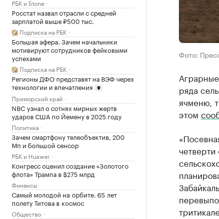
РБК и Stone
Росстат назвал отрасли с средней
зарплатой выше ₽500 тыс.
Подписка на РБК
Большая афера. Зачем начальники
мотивируют сотрудников фейковыми
Фото: Прес
успехами
Подписка на РБК
Аграрные 
Регионы ДФО представят на ВЭФ через
технологии и впечатления
ряда сель
Приморский край
ячменю, т
NBC узнал о сотнях мирных жертв
этом
соо
ударов США по Йемену в 2025 году
Политика
«Посевна
Зачем смартфону телеобъектив, 200
Мп и большой сенсор
четверти 
РБК и Huawei
сельскохо
Конгресс оценил создание «Золотого
планирова
флота» Трампа в $275 млрд
Финансы
Забайкал
Самый молодой на орбите. 65 лет
перевыпо
полету Титова в космос
тритикале
Общество