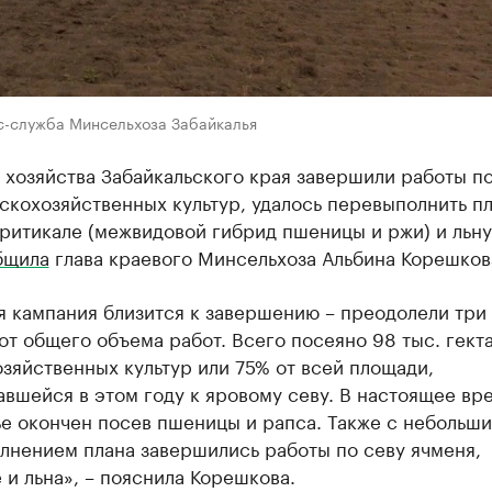
с-служба Минсельхоза Забайкалья
хозяйства Забайкальского края завершили работы по
скохозяйственных культур, удалось перевыполнить пл
ритикале (межвидовой гибрид пшеницы и ржи) и льну
бщила
глава краевого Минсельхоза Альбина Корешков
я кампания близится к завершению – преодолели три
от общего объема работ. Всего посеяно 98 тыс. гект
зяйственных культур или 75% от всей площади,
вшейся в этом году к яровому севу. В настоящее вр
ье окончен посев пшеницы и рапса. Также с небольш
лнением плана завершились работы по севу ячменя,
 и льна», – пояснила Корешкова.