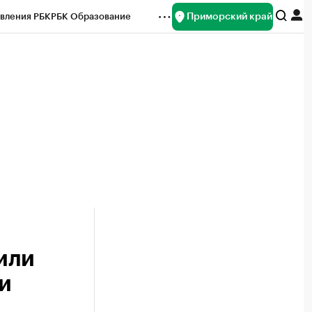
Приморский край
вления РБК
РБК Образование
редитные рейтинги
Франшизы
нсы
Рынок наличной валюты
или
 и