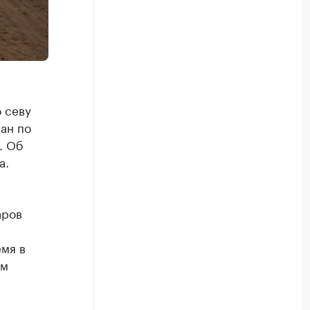
 севу
ан по
. Об
а.
аров
емя в
им