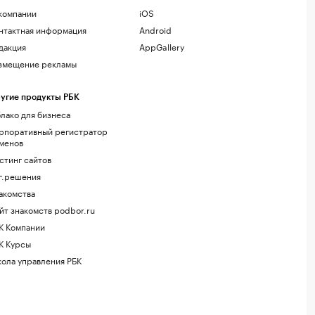
компании
iOS
нтактная информация
Android
дакция
AppGallery
змещение рекламы
угие продукты РБК
лако для бизнеса
рпоративный регистратор
менов
стинг сайтов
г.решения
акомства
йт знакомств podbor.ru
К Компании
К Курсы
ола управления РБК