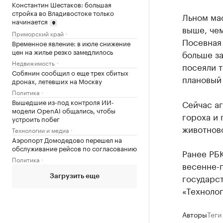
Константин Шестаков: большая
стройка во Владивостоке только
Льном мас
начинается
выше, че
Приморский край
Посевная 
Временное явление: в июле снижение
цен на жилье резко замедлилось
больше за
Недвижимость
посеяли т
Собянин сообщил о еще трех сбитых
плановый 
дронах, летевших на Москву
Политика
Вышедшие из-под контроля ИИ-
Сейчас аг
модели OpenAI общались, чтобы
гороха и 
устроить побег
животново
Технологии и медиа
Аэропорт Домодедово перешел на
обслуживание рейсов по согласованию
Ранее РБК
Политика
весенне-
государс
Загрузить еще
«Техноло
Авторы
Теги