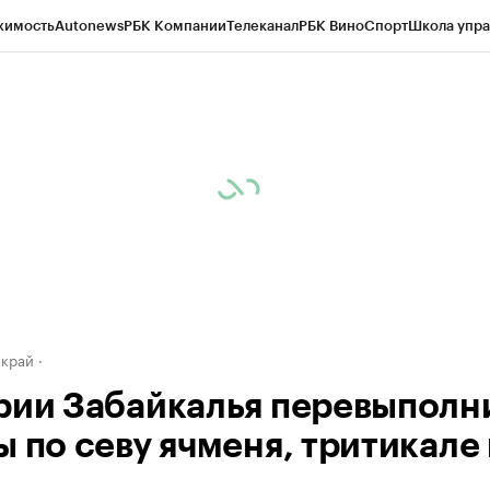
жимость
Autonews
РБК Компании
Телеканал
РБК Вино
Спорт
Школа упра
д
Стиль
Крипто
РБК Бизнес-среда
Дискуссионный клуб
Исследования
К
а контрагентов
Политика
Экономика
Бизнес
Технологии и медиа
Фина
 край
рии Забайкалья перевыполн
ы по севу ячменя, тритикале