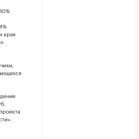
 30%
 4%
и края
ло
чихи,
мающихся
едение
б.
проекта
сти».