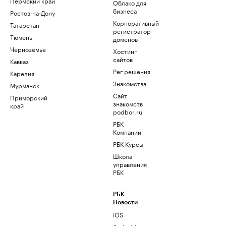
Пермский край
Облако для
бизнеса
Ростов-на-Дону
Корпоративный
Татарстан
регистратор
Тюмень
доменов
Черноземье
Хостинг
сайтов
Кавказ
Рег.решения
Карелия
Знакомства
Мурманск
Сайт
Приморский
знакомств
край
podbor.ru
РБК
Компании
РБК Курсы
Школа
управления
РБК
РБК
Новости
iOS