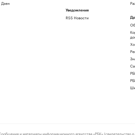
Дзен
Ра
Уведомления
RSS Новости
Др
Об
Ко
до
Хо
Ре
Зн
Са
РБ
РБ
Шк
ения и материалы информационного агентства «РБК» (свидетельство о 