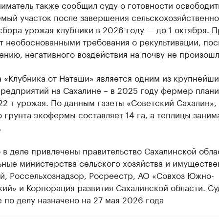
иматель также сообщил суду о готовности освободит
емый участок после завершения сельскохозяйственно
сбора урожая клубники в 2026 году — до 1 октября. 
т необоснованными требования о рекультивации, пос
ению, негативного воздействия на почву не произошл
 «Клубника от Наташи» является одним из крупнейши
предприятий на Сахалине – в 2025 году фермер план
22 т урожая. По данным газеты «Советский Сахалин»,
о грунта экофермы
составляет
14 га, а теплицы заним
.
 в деле привлечены правительство Сахалинской обла
ьные министерства сельского хозяйства и имуществ
й, Россельхознадзор, Росреестр, АО «Совхоз Южно-
кий» и Корпорация развития Сахалинской области. С
 по делу назначено на 27 мая 2026 года