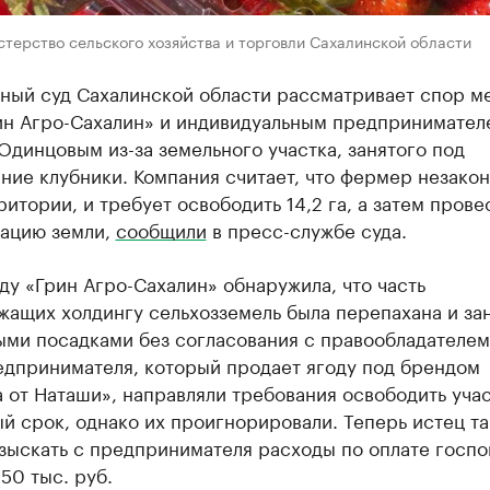
терство сельского хозяйства и торговли Сахалинской области
ный суд Сахалинской области рассматривает спор м
н Агро-Сахалин» и индивидуальным предпринимател
динцовым из-за земельного участка, занятого под
ие клубники. Компания считает, что фермер незакон
ритории, и требует освободить 14,2 га, а затем прове
вацию земли,
сообщили
в пресс-службе суда.
ду «Грин Агро-Сахалин» обнаружила, что часть
ащих холдингу сельхозземель была перепахана и за
ыми посадками без согласования с правообладателем
едпринимателя, который продает ягоду под брендом
 от Наташи», направляли требования освободить учас
й срок, однако их проигнорировали. Теперь истец т
взыскать с предпринимателя расходы по оплате госп
50 тыс. руб.