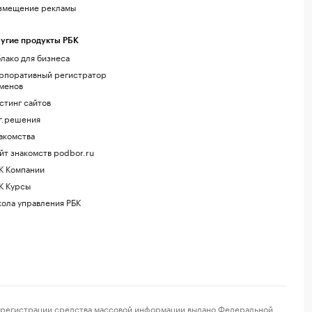
змещение рекламы
угие продукты РБК
лако для бизнеса
рпоративный регистратор
менов
стинг сайтов
г.решения
акомства
йт знакомств podbor.ru
К Компании
К Курсы
ола управления РБК
регистрации средства массовой информации выдано Федеральной