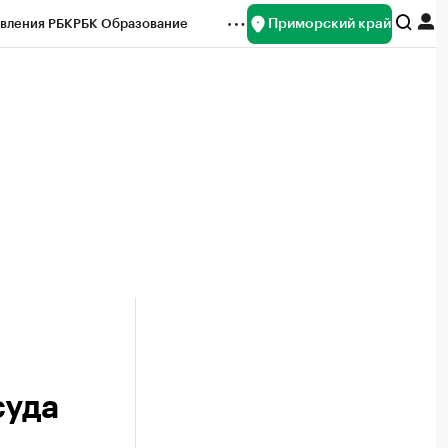
Приморский край
вления РБК
РБК Образование
редитные рейтинги
Франшизы
нсы
Рынок наличной валюты
суда