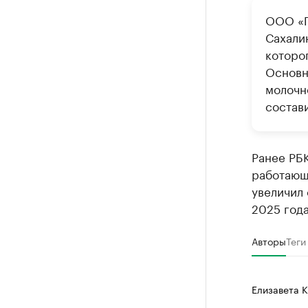
ООО «Г
Сахали
которо
Основн
молочн
состави
Ранее РБ
работающи
увеличил 
2025 года
Авторы
Теги
Елизавета 