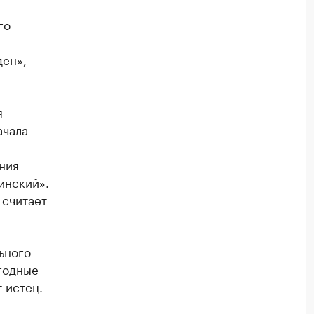
го
ден», —
я
ачала
ния
инский».
 считает
ьного
ягодные
т истец.