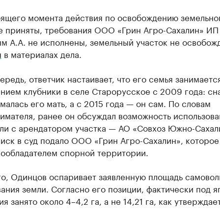
оящего момента действия по освобождению земельно
не приняты, требования ООО «Грин Агро-Сахалин» ИП
м А.А. не исполнены, земельный участок не освобож
я
в материалах дела.
ередь, ответчик настаивает, что его семья занимаетс
нием клубники в селе Старорусское с 2009 года: сн
малась его мать, а с 2015 года — он сам. По словам
имателя, ранее он обсуждал возможность использова
мли с арендатором участка — АО «Совхоз Южно-Сахал
иск в суд подало ООО «Грин Агро-Сахалин», которое
вообладателем спорной территории.
го, Одинцов оспаривает заявленную площадь самовол
ания земли. Согласно его позиции, фактически под 
я занято около 4–4,2 га, а не 14,21 га, как утверждае