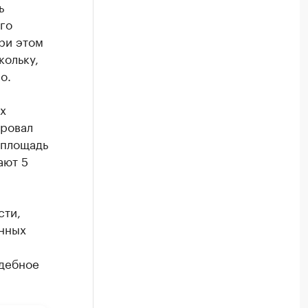
ь
го
При этом
кольку,
о.
х
ировал
 площадь
ают 5
сти,
енных
удебное