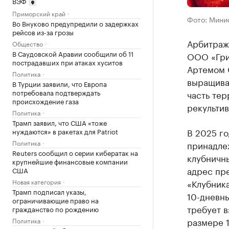
ВЭФ
Приморский край
Фото: Минис
Во Внуково предупредили о задержках
рейсов из-за грозы
Арбитраж
Общество
В Саудовской Аравии сообщили об 11
ООО «Гри
пострадавших при атаках хуситов
Артемом О
Политика
выращиван
В Турции заявили, что Европа
потребовала подтверждать
часть тер
происхождение газа
рекульти
Политика
Трамп заявил, что США «тоже
В 2025 го
нуждаются» в ракетах для Patriot
Политика
принадлеж
Reuters сообщил о серии кибератак на
клубничн
крупнейшие финансовые компании
адрес пр
США
Новая категория
«Клубника
Трамп подписал указы,
10-дневны
ограничивающие право на
требует 
гражданство по рождению
размере 1
Политика