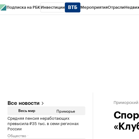
Подписка на РБК
Инвестиции
Мероприятия
Отрасли
Недви
РБК Курсы
РБК Life
Тренды
Визионеры
Национальные проекты
Горо
Газета
Спецпроекты СПб
Конференции СПб
Спецпроекты
Проверк
Приморский
Все новости
Приморье
Весь мир
Спор
Средняя пенсия неработающих
превысила ₽35 тыс. в семи регионах
«Клу
России
Общество