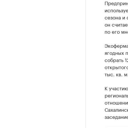
Предприн
использу
сезона и 
он считае
по его мн
Экоферма
ягодных 
собрать 1
открытог
тыс. кв. м
К участию
регионал
отношени
Сахалинс
заседание