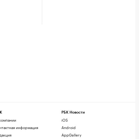
К
РБК Новости
компании
iOS
нтактная информация
Android
дакция
AppGallery