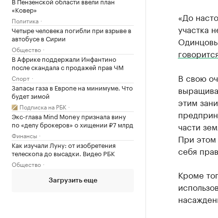
В Пензенской области ввели план
«Ковер»
«До наст
Политика
участка 
Четыре человека погибли при взрыве в
автобусе в Сирии
Одинцовы
Общество
говоритс
В Африке поддержали Инфантино
после скандала с продажей прав ЧМ
В свою оч
Спорт
Запасы газа в Европе на минимуме. Что
выращива
будет зимой
этим зани
Подписка на РБК
предприн
Экс-глава Mind Money признала вину
по «делу брокеров» о хищении ₽7 млрд
части зе
Финансы
При этом 
Как изучали Луну: от изобретения
себя пра
телескопа до высадки. Видео РБК
Общество
Кроме то
Загрузить еще
использов
насаждени