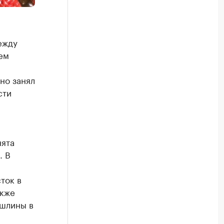
ежду
ем
но занял
сти
нята
. В
ток в
акже
ошлины в