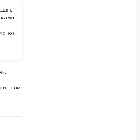
ода в
астью
.
дство
н»,
о итогам