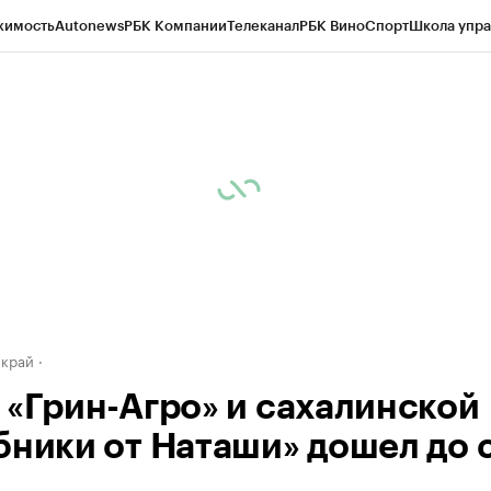
жимость
Autonews
РБК Компании
Телеканал
РБК Вино
Спорт
Школа упра
д
Стиль
Крипто
РБК Бизнес-среда
Дискуссионный клуб
Исследования
К
а контрагентов
Политика
Экономика
Бизнес
Технологии и медиа
Фина
 край
 «Грин-Агро» и сахалинской
бники от Наташи» дошел до 