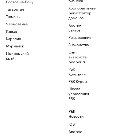
бизнеса
Ростов-на-Дону
Корпоративный
Татарстан
регистратор
Тюмень
доменов
Черноземье
Хостинг
сайтов
Кавказ
Рег.решения
Карелия
Знакомства
Мурманск
Сайт
Приморский
знакомств
край
podbor.ru
РБК
Компании
РБК Курсы
Школа
управления
РБК
РБК
Новости
iOS
Android