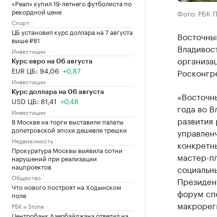
«Реал» купил 19-летнего футболиста по
рекордной цене
Фото: РБК 
Спорт
ЦБ установил курс доллара на 7 августа
Восточны
выше ₽81
Владивост
Инвестиции
организа
Курс евро на 06 августа
EUR ЦБ: 94,06
+0,87
Росконгр
Инвестиции
Курс доллара на 06 августа
«Восточн
USD ЦБ: 81,41
+0,48
года во В
Инвестиции
развития
В Москве на торги выставили палаты
допетровской эпохи дешевле трешки
управлен
Недвижимость
конкретн
Прокуратура Москвы выявила сотни
мастер-п
нарушений при реализации
нацпроектов
социальны
Общество
Президен
Что нового построят на Ходынском
форум сп
поле
макрорег
РБК и Stone
Центробанк Азербайджана ответил на