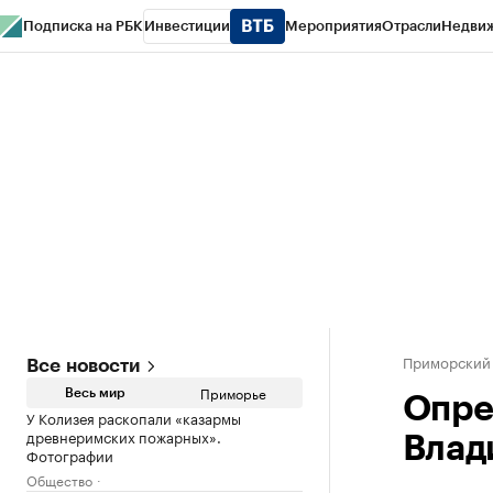
Подписка на РБК
Инвестиции
Мероприятия
Отрасли
Недви
РБК Курсы
РБК Life
Тренды
Визионеры
Национальные проекты
Горо
Газета
Спецпроекты СПб
Конференции СПб
Спецпроекты
Проверк
Приморский
Все новости
Приморье
Весь мир
Опре
У Колизея раскопали «казармы
древнеримских пожарных».
Влад
Фотографии
Общество