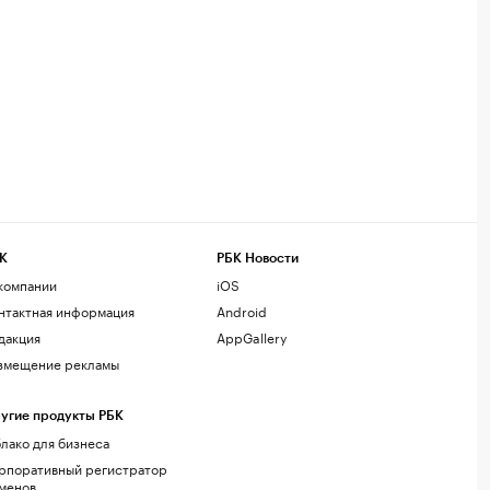
К
РБК Новости
компании
iOS
нтактная информация
Android
дакция
AppGallery
змещение рекламы
угие продукты РБК
лако для бизнеса
рпоративный регистратор
менов