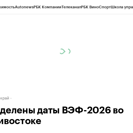
жимость
Autonews
РБК Компании
Телеканал
РБК Вино
Спорт
Школа упра
д
Стиль
Крипто
РБК Бизнес-среда
Дискуссионный клуб
Исследования
К
а контрагентов
Политика
Экономика
Бизнес
Технологии и медиа
Фина
 край
делены даты ВЭФ-2026 во
ивостоке