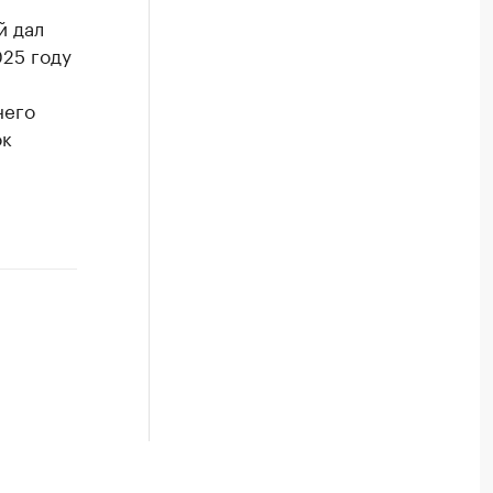
й дал
25 году
него
ок