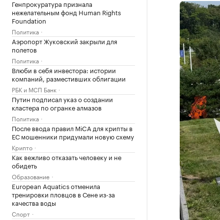
Генпрокуратура признала
нежелательным фонд Human Rights
Foundation
Политика
Аэропорт Жуковский закрыли для
полетов
Политика
Влюби в себя инвестора: истории
компаний, разместивших облигации
РБК и МСП Банк
Путин подписал указ о создании
кластера по огранке алмазов
Политика
После ввода правил MiCA для крипты в
ЕС мошенники придумали новую схему
Крипто
Как вежливо отказать человеку и не
обидеть
Образование
European Aquatics отменила
тренировки пловцов в Сене из-за
качества воды
Спорт