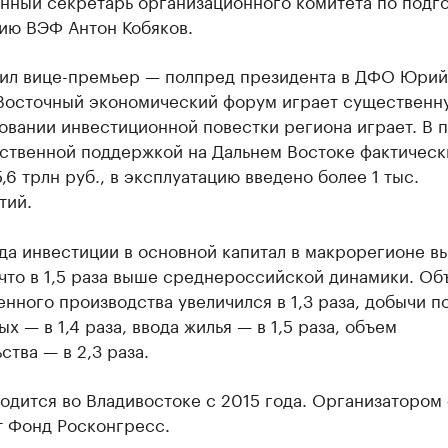
нный секретарь организационного комитета по подго
ию ВЭФ Антон Кобяков.
тил вице-премьер — полпред президента в ДФО Юрий
 Восточный экономический форум играет существенн
овании инвестиционной повестки региона играет. В 
рственной поддержкой на Дальнем Востоке фактическ
,6 трлн руб., в эксплуатацию введено более 1 тыс.
тий.
да инвестиции в основной капитал в макрорегионе в
 что в 1,5 раза выше среднероссийской динамики. Об
ного производства увеличился в 1,3 раза, добычи п
х — в 1,4 раза, ввода жилья — в 1,5 раза, объем
ства — в 2,3 раза.
одится во Владивостоке с 2015 года. Организатором
т Фонд Росконгресс.