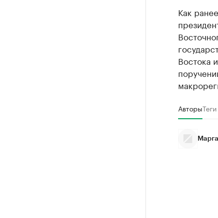
Как ране
президен
Восточно
государс
Востока и
поручени
макрорег
Авторы
Теги
Марга