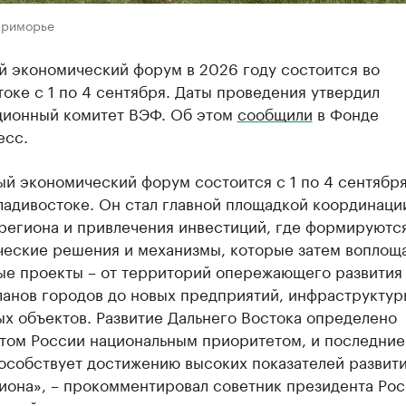
Приморье
й экономический форум в 2026 году состоится во
оке с 1 по 4 сентября. Даты проведения утвердил
ционный комитет ВЭФ. Об этом
сообщили
в Фонде
есс.
ый экономический форум состоится с 1 по 4 сентябр
ладивостоке. Он стал главной площадкой координаци
 региона и привлечения инвестиций, где формируютс
ческие решения и механизмы, которые затем воплощ
ые проекты – от территорий опережающего развития
ланов городов до новых предприятий, инфраструктур
х объектов. Развитие Дальнего Востока определено
том России национальным приоритетом, и последние 
особствует достижению высоких показателей развит
иона», – прокомментировал советник президента Рос