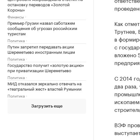
ответстве
остановку переводов «Золотой
проведен
Короны»
Финансы
Как отме
Премьер Грузии назвал саботажем
сообщения об угрозах российским
Трутнев,
туристам
в формир
Политика
с госуда
Путин запретил передавать акции
Шереметьево иностранным лицам
вложено 5
Политика
предприя
Государство получит «золотую акцию»
при приватизации Шереметьево
С 2014 го
Политика
МИД отказался зеркально отвечать на
два раза,
«театральный жест» властей Румынии
промышлен
Политика
ископаемы
Загрузить еще
строитель
ВЭФ пров
выступае