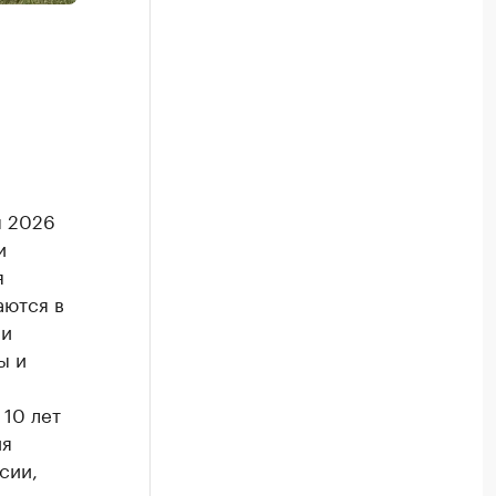
я 2026
и
я
аются в
 и
ы и
10 лет
ия
сии,