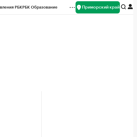
Приморский край
вления РБК
РБК Образование
редитные рейтинги
Франшизы
нсы
Рынок наличной валюты