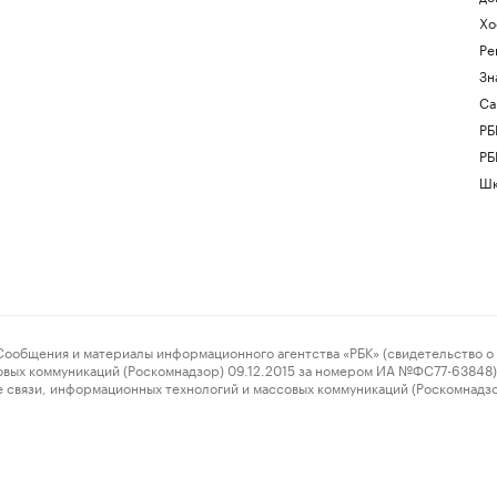
Хо
Ре
Зн
Са
РБ
РБ
Шк
ения и материалы информационного агентства «РБК» (свидетельство о 
овых коммуникаций (Роскомнадзор) 09.12.2015 за номером ИА №ФС77-63848) 
 связи, информационных технологий и массовых коммуникаций (Роскомнадз