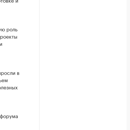
товке и
ую роль
проекты
и
ыросли в
ъем
олезных
 форума