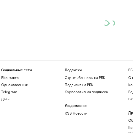
Социальные сети
Подписки
РБ
ВКонтакте
Скрыть баннеры на РБК
О 
Одноклассники
Подписка на РБК
Ко
Telegram
Корпоративная подписка
Ре
Дзен
Ра
Уведомления
RSS Новости
Др
Об
Ко
до