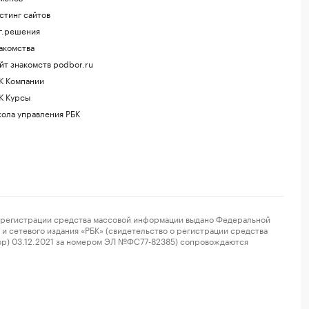
стинг сайтов
г.решения
акомства
йт знакомств podbor.ru
К Компании
К Курсы
ола управления РБК
регистрации средства массовой информации выдано Федеральной
и сетевого издания «РБК» (свидетельство о регистрации средства
ор) 03.12.2021 за номером ЭЛ №ФС77-82385) сопровождаются