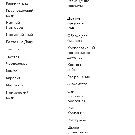
Размещение
Калининград
рекламы
Краснодарский
край
Другие
Нижний
продукты
Новгород
РБК
Пермский край
Облако для
бизнеса
Ростов-на-Дону
Корпоративный
Татарстан
регистратор
Тюмень
доменов
Черноземье
Хостинг
сайтов
Кавказ
Рег.решения
Карелия
Знакомства
Мурманск
Сайт
Приморский
знакомств
край
podbor.ru
РБК
Компании
РБК Курсы
Школа
управления