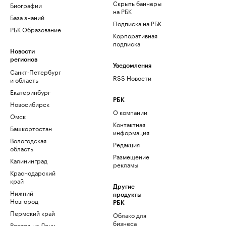
Скрыть баннеры
Биографии
на РБК
База знаний
Подписка на РБК
РБК Образование
Корпоративная
подписка
Новости
регионов
Уведомления
Санкт-Петербург
RSS Новости
и область
Екатеринбург
РБК
Новосибирск
О компании
Омск
Контактная
Башкортостан
информация
Вологодская
Редакция
область
Размещение
Калининград
рекламы
Краснодарский
край
Другие
Нижний
продукты
Новгород
РБК
Пермский край
Облако для
бизнеса
Ростов-на-Дону