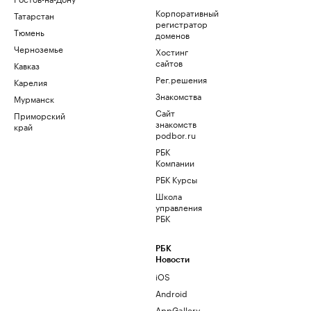
Корпоративный
Татарстан
регистратор
Тюмень
доменов
Черноземье
Хостинг
сайтов
Кавказ
Рег.решения
Карелия
Знакомства
Мурманск
Сайт
Приморский
знакомств
край
podbor.ru
РБК
Компании
РБК Курсы
Школа
управления
РБК
РБК
Новости
iOS
Android
AppGallery