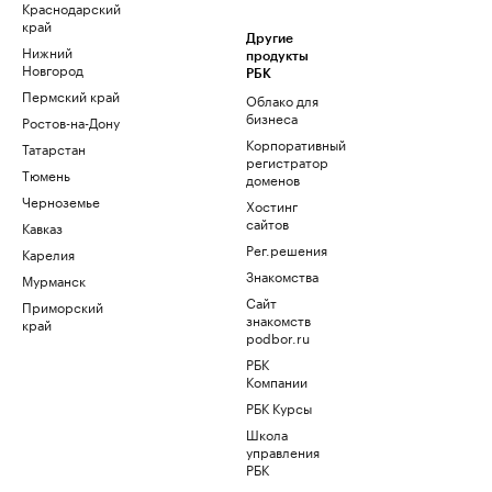
Краснодарский
край
Другие
Нижний
продукты
Новгород
РБК
Пермский край
Облако для
бизнеса
Ростов-на-Дону
Корпоративный
Татарстан
регистратор
Тюмень
доменов
Черноземье
Хостинг
сайтов
Кавказ
Рег.решения
Карелия
Знакомства
Мурманск
Сайт
Приморский
знакомств
край
podbor.ru
РБК
Компании
РБК Курсы
Школа
управления
РБК