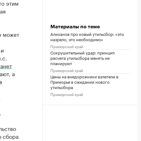
то этим
ая
Материалы по теме
р может
Алиханов про новый утильсбор: «это
назрело, это необходимо»
Приморский край
 и
Сокрушительный удар: принцип
.с.
расчета утильсбора менять не
планируют
танет
Приморский край
ют, а
Цены на внедорожники взлетели в
в
Приморье в ожидании нового
утильсбора
Приморский край
.
.
льство
о сбора