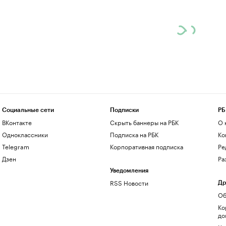
Социальные сети
Подписки
РБ
ВКонтакте
Скрыть баннеры на РБК
О 
Одноклассники
Подписка на РБК
Ко
Telegram
Корпоративная подписка
Ре
Дзен
Ра
Уведомления
RSS Новости
Др
Об
Ко
до