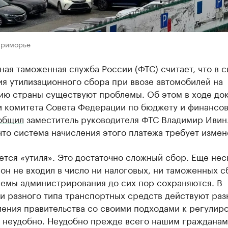
Приморье
ая таможенная служба России (ФТС) считает, что в 
я утилизационного сбора при ввозе автомобилей на
ию страны существуют проблемы. Об этом в ходе док
и комитета Совета Федерации по бюджету и финансо
общил
заместитель руководителя ФТС Владимир Ивин
что система начисления этого платежа требует измен
ется «утиля». Это достаточно сложный сбор. Еще нес
 он не входил в число ни налоговых, ни таможенных с
лемы администрирования до сих пор сохраняются. В
и разного типа транспортных средств действуют раз
ления правительства со своими подходами к регулир
ь неудобно. Неудобно прежде всего нашим гражданам