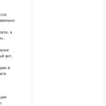
ссе
авильно
ате, а
е».
орые
й акт,
щик в
ате
ции
о