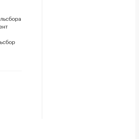
ильсбора
ент
льсбор