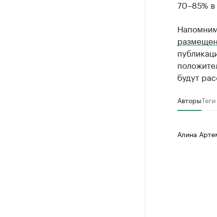
70–85% в 
Напомним
размеще
публикаци
положител
будут рас
Авторы
Теги
Алина Арте