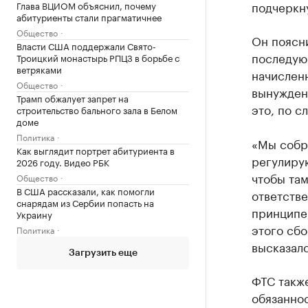
подчеркн
Глава ВЦИОМ объяснил, почему
абитуриенты стали прагматичнее
Общество
Он поясни
Власти США поддержали Свято-
последую
Троицкий монастырь РПЦЗ в борьбе с
ветряками
начислен
Общество
вынуждена
Трамп обжалует запрет на
это, по с
строительство бального зала в Белом
доме
Политика
«Мы собр
Как выглядит портрет абитуриента в
регулирую
2026 году. Видео РБК
чтобы там
Общество
В США рассказали, как помогли
ответстве
снарядам из Сербии попасть на
принципе,
Украину
этого сбо
Политика
высказал
Загрузить еще
ФТС такж
обязаннос