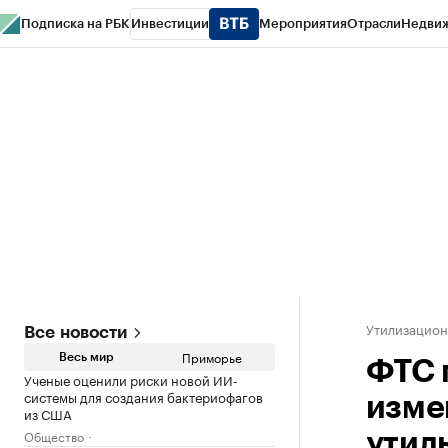
Подписка на РБК
Инвестиции
Мероприятия
Отрасли
Недви
РБК Курсы
РБК Life
Тренды
Визионеры
Национальные проекты
Горо
Газета
Спецпроекты СПб
Конференции СПб
Спецпроекты
Проверк
Утилизацион
Все новости
Приморье
Весь мир
ФТС 
Ученые оценили риски новой ИИ-
системы для создания бактериофагов
изме
из США
Общество
утил