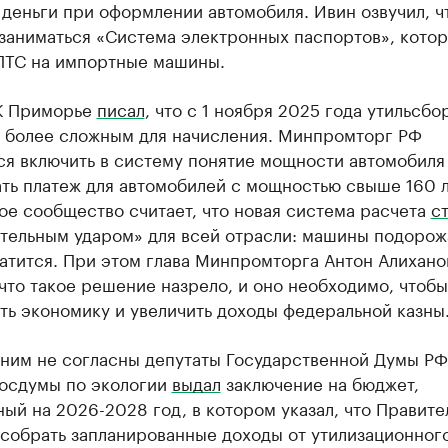
деньги при оформлении автомобиля. Ивин озвучил, ч
заниматься «Система электронных паспортов», котор
ПТС на импортные машины.
К Приморье
писал
, что с 1 ноября 2025 года утильсбо
е более сложным для начисления. Минпромторг РФ
ся включить в систему понятие мощности автомобиля
ть платеж для автомобилей с мощностью свыше 160 л
е сообщество считает, что новая система расчета
с
тельным ударом» для всей отрасли: машины подорожа
атится. При этом глава Минпромторга Антон Алихано
 что такое решение назрело, и оно необходимо, чтобы
ть экономику и увеличить доходы федеральной казны
 ним не согласны депутаты Государственной Думы РФ
Госдумы по экологии
выдал
заключение на бюджет,
ый на 2026-2028 год, в котором указал, что Правите
 собрать запланированные доходы от утилизационног