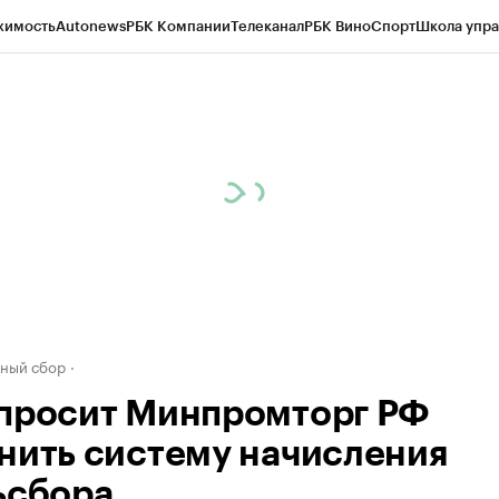
жимость
Autonews
РБК Компании
Телеканал
РБК Вино
Спорт
Школа упра
д
Стиль
Крипто
РБК Бизнес-среда
Дискуссионный клуб
Исследования
К
а контрагентов
Политика
Экономика
Бизнес
Технологии и медиа
Фина
ный сбор
просит Минпромторг РФ
нить систему начисления
ьсбора