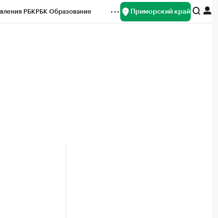
Приморский край
вления РБК
РБК Образование
редитные рейтинги
Франшизы
нсы
Рынок наличной валюты