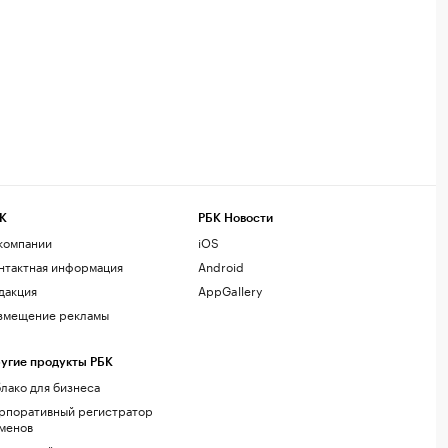
К
РБК Новости
компании
iOS
нтактная информация
Android
дакция
AppGallery
змещение рекламы
угие продукты РБК
лако для бизнеса
рпоративный регистратор
менов