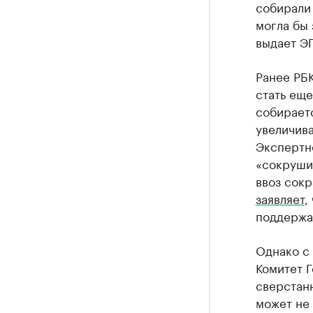
собирали 
могла бы 
выдает Э
Ранее РБ
стать ещ
собирает
увеличива
Экспертно
«сокруши
ввоз сокр
заявляет
,
поддержа
Однако с
Комитет 
сверстанн
может не