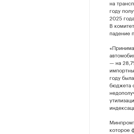
на трансп
году полу
2025 года
В комитет
падение 
«Принимая
автомобил
— на 28,7
импортны
году была
бюджета с
недополу
утилизац
индексаци
Минпромт
которое ф