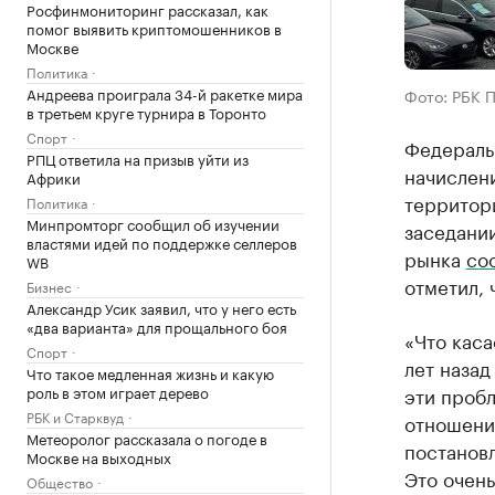
Росфинмониторинг рассказал, как
помог выявить криптомошенников в
Москве
Политика
Андреева проиграла 34-й ракетке мира
Фото: РБК 
в третьем круге турнира в Торонто
Спорт
Федеральн
РПЦ ответила на призыв уйти из
начислени
Африки
территор
Политика
Минпромторг сообщил об изучении
заседани
властями идей по поддержке селлеров
рынка
со
WB
отметил, 
Бизнес
Александр Усик заявил, что у него есть
«два варианта» для прощального боя
«Что каса
Спорт
лет назад
Что такое медленная жизнь и какую
роль в этом играет дерево
эти проб
РБК и Старквуд
отношени
Метеоролог рассказала о погоде в
постанов
Москве на выходных
Это очен
Общество