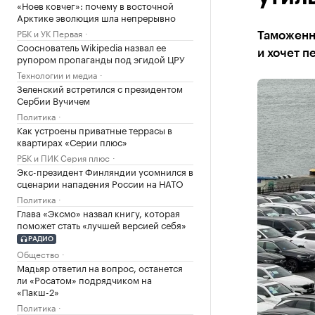
«Ноев ковчег»: почему в восточной
Арктике эволюция шла непрерывно
РБК и УК Первая
Таможенн
Сооснователь Wikipedia назвал ее
и хочет п
рупором пропаганды под эгидой ЦРУ
Технологии и медиа
Зеленский встретился с президентом
Сербии Вучичем
Политика
Как устроены приватные террасы в
квартирах «Серии плюс»
РБК и ПИК Серия плюс
Экс-президент Финляндии усомнился в
сценарии нападения России на НАТО
Политика
Глава «Эксмо» назвал книгу, которая
поможет стать «лучшей версией себя»
РАДИО
Общество
Мадьяр ответил на вопрос, останется
ли «Росатом» подрядчиком на
«Пакш-2»
Политика