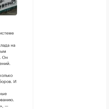
системе
лада на
вым
. Он
ений.
колько
боров. И
ные
ованию.
», —