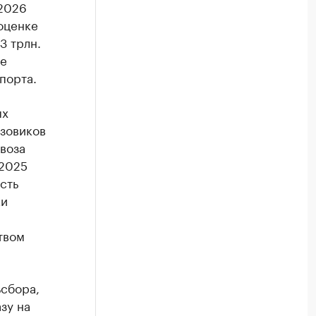
 2026
 оценке
3 трлн.
ее
порта.
ых
узовиков
ввоза
 2025
сть
ки
твом
сбора,
зу на