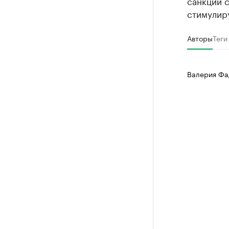
санкции 
стимулир
Авторы
Теги
Валерия Фа