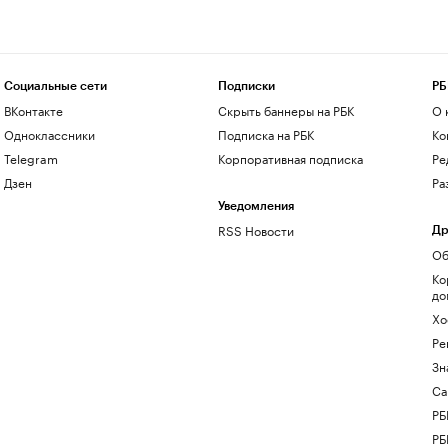
Социальные сети
Подписки
РБ
ВКонтакте
Скрыть баннеры на РБК
О 
Одноклассники
Подписка на РБК
Ко
Telegram
Корпоративная подписка
Ре
Дзен
Ра
Уведомления
RSS Новости
Др
Об
Ко
до
Хо
Ре
Зн
Са
РБ
РБ