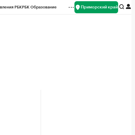
Приморский край
вления РБК
РБК Образование
редитные рейтинги
Франшизы
нсы
Рынок наличной валюты