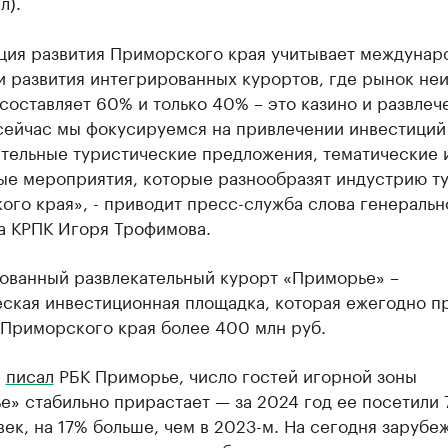
л).
ция развития Приморского края учитывает междунар
и развития интегрированных курортов, где рынок не
составляет 60% и только 40% – это казино и развлеч
сейчас мы фокусируемся на привлечении инвестиций
ительные туристические предложения, тематические 
ые мероприятия, которые разнообразят индустрию т
го края», - приводит пресс-служба слова генеральн
а КРПК Игоря Трофимова.
ованный развлекательный курорт «Приморье» –
еская инвестиционная площадка, которая ежегодно п
 Приморского края более 400 млн руб.
е
писал
РБК Приморье, число гостей игорной зоны
» стабильно прирастает — за 2024 год ее посетили 
век, на 17% больше, чем в 2023-м. На сегодня зарубе