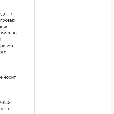
одные
игровых
ения.
 именно
и
уризма
ого
риносит
763,2
жные