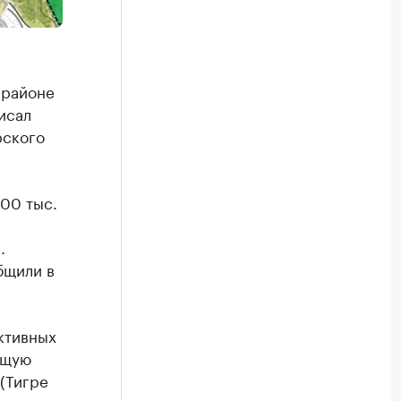
 районе
исал
рского
800 тыс.
.
бщили в
ктивных
бщую
 (Тигре