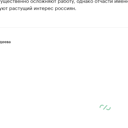
существенно осложняют работу, однако отчасти имен
уют растущий интерес россиян.
деева