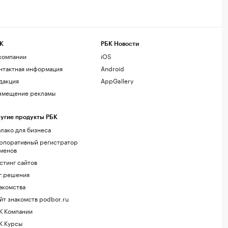
К
РБК Новости
компании
iOS
нтактная информация
Android
дакция
AppGallery
змещение рекламы
угие продукты РБК
лако для бизнеса
рпоративный регистратор
менов
стинг сайтов
г.решения
акомства
йт знакомств podbor.ru
К Компании
К Курсы