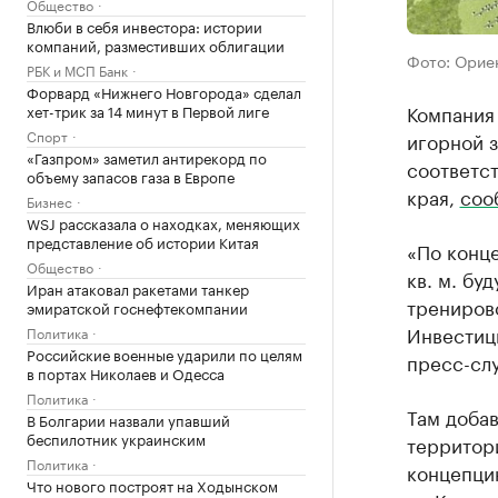
Общество
Влюби в себя инвестора: истории
компаний, разместивших облигации
Фото: Орие
РБК и МСП Банк
Форвард «Нижнего Новгорода» сделал
Компания
хет-трик за 14 минут в Первой лиге
Спорт
игорной 
«Газпром» заметил антирекорд по
соответс
объему запасов газа в Европе
края,
соо
Бизнес
WSJ рассказала о находках, меняющих
представление об истории Китая
«По конце
Общество
кв. м. бу
Иран атаковал ракетами танкер
трениров
эмиратской госнефтекомпании
Инвестици
Политика
Российские военные ударили по целям
пресс-сл
в портах Николаев и Одесса
Политика
Там добав
В Болгарии назвали упавший
беспилотник украинским
территор
Политика
концепцию
Что нового построят на Ходынском