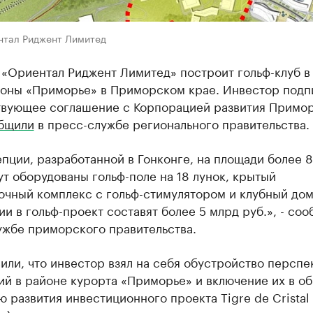
нтал Риджент Лимитед
 «Ориентал Риджент Лимитед» построит гольф-клуб в
зоны «Приморье» в Приморском крае. Инвестор подп
твующее соглашение с Корпорацией развития Примо
бщили
в пресс-службе регионального правительства.
пции, разработанной в Гонконге, на площади более 
дут оборудованы гольф-поле на 18 лунок, крытый
очный комплекс с гольф-стимулятором и клубный дом
и в гольф-проект составят более 5 млрд руб.», - соо
ужбе приморского правительства.
или, что инвестор взял на себя обустройство перспе
ий в районе курорта «Приморье» и включение их в о
 развития инвестиционного проекта Tigre de Cristal