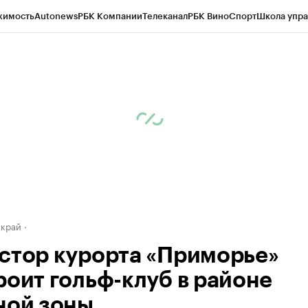
жимость
Autonews
РБК Компании
Телеканал
РБК Вино
Спорт
Школа упра
д
Стиль
Крипто
РБК Бизнес-среда
Дискуссионный клуб
Исследования
К
а контрагентов
Политика
Экономика
Бизнес
Технологии и медиа
Фина
 край
стор курорта «Приморье»
роит гольф-клуб в районе
ной зоны