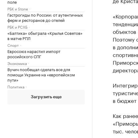
де Криста
поле
РБК и Stone
Гастрогиды по России: от аутентичных
«Корпора
ферм и ресторанов до отелей
тенденци
РБК и РСХБ
объектов 
«Балтика» обыграла «Крылья Советов»
в матче РПЛ
Поэтому 
Спорт
в дополн
Евросоюз нарастил импорт
спортивн
российского СПГ
Приморско
Экономика
директор
Вучич пообещал сделать все для
помощи Украине на «европейском
пути»
Интегрир
Политика
туристич
Загрузить еще
в бюджет
Как ране
«Приморье
тыс. чело