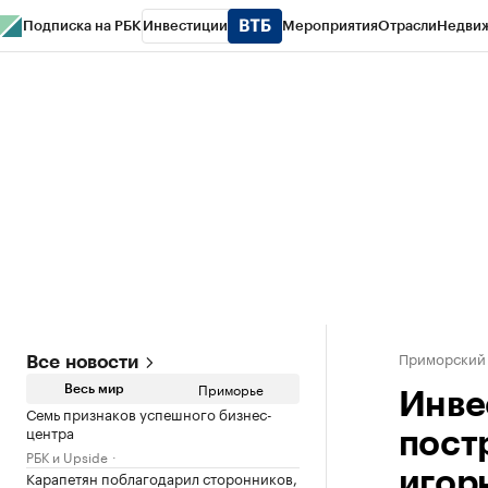
Подписка на РБК
Инвестиции
Мероприятия
Отрасли
Недви
РБК Курсы
РБК Life
Тренды
Визионеры
Национальные проекты
Горо
Газета
Спецпроекты СПб
Конференции СПб
Спецпроекты
Проверк
Приморский
Все новости
Приморье
Весь мир
Инве
Семь признаков успешного бизнес-
центра
пост
РБК и Upside
Карапетян поблагодарил сторонников,
игор