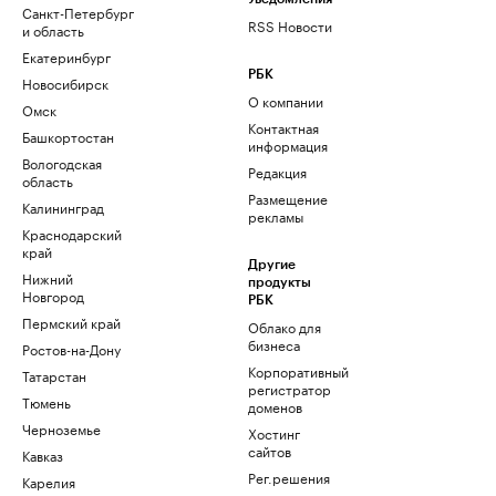
Санкт-Петербург
RSS Новости
и область
Екатеринбург
РБК
Новосибирск
О компании
Омск
Контактная
Башкортостан
информация
Вологодская
Редакция
область
Размещение
Калининград
рекламы
Краснодарский
край
Другие
Нижний
продукты
Новгород
РБК
Пермский край
Облако для
бизнеса
Ростов-на-Дону
Корпоративный
Татарстан
регистратор
Тюмень
доменов
Черноземье
Хостинг
сайтов
Кавказ
Рег.решения
Карелия