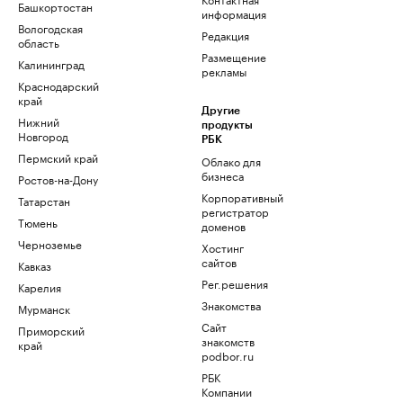
Башкортостан
информация
Вологодская
Редакция
область
Размещение
Калининград
рекламы
Краснодарский
край
Другие
Нижний
продукты
Новгород
РБК
Пермский край
Облако для
бизнеса
Ростов-на-Дону
Корпоративный
Татарстан
регистратор
Тюмень
доменов
Черноземье
Хостинг
сайтов
Кавказ
Рег.решения
Карелия
Знакомства
Мурманск
Сайт
Приморский
знакомств
край
podbor.ru
РБК
Компании