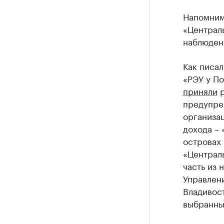
Напомним
«Централ
наблюден
Как писа
«РЭУ у По
приняли
р
предупреж
организац
дохода – 
островах 
«Централ
часть из 
Управлен
Владивост
выбранны