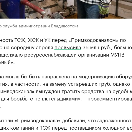
с-служба администрации Владивостока
ность ТСЖ, ЖСК и УК перед «Примводоканалом» по
ю на середину апреля
превысила
36 млн руб., больше
задолжало ресурсоснабжающей организации МУПВ
ьный».
ма могла бы быть направлена на модернизацию обору
ия, в частности, на замену устаревших труб, однако
римводоканал» вынужден тратить средства на судебн
 для борьбы с неплательщиками», – прокомментирова
.
ители «Примводоканала» добавили, что задолженност
щих компаний и ТСЖ перед поставщиком холодной в