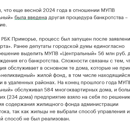
, что еще весной 2024 года в отношении МУПВ
ьный»
была введена
другая процедура банкротства –
ие.
л РБК Приморье, процесс был запущен после заявле
рта». Ранее депутаты городской думы единогласно
ешение выделить МУПВ «Центральный» 56 млн руб. 
дения его банкротства. Сложности связаны с тем, ч
ия обслуживает в основном те дома, которые не при
«неликвидный» жилой фонд, в том числе находящийся
и в удаленных районах. На конец прошлого года МУП
ьный» обслуживал 584 многоквартирных дома, и бол
них (234 дома) предприятие взяло на себя по решени
ия содержания жилищного фонда администрации
ока, так как жильцы не выбрали способ управления и
й способ не был реализован.