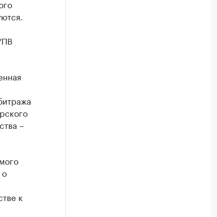
ого
уются.
УПВ
енная
битража
орского
ства –
имого
 о
стве к