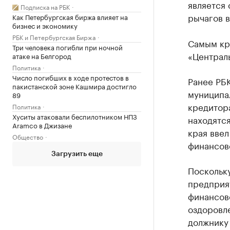
является 
Подписка на РБК
рычагов в
Как Петербургская биржа влияет на
бизнес и экономику
РБК и Петербургская Биржа
Самым кр
Три человека погибли при ночной
«Централь
атаке на Белгород
Политика
Число погибших в ходе протестов в
Ранее РБ
пакистанской зоне Кашмира достигло
муниципал
89
кредитора
Политика
Хуситы атаковали беспилотником НПЗ
находятс
Aramco в Джизане
края ввел
Общество
финансов
Загрузить еще
Поскольк
предприя
финансов
оздоровле
должнику 