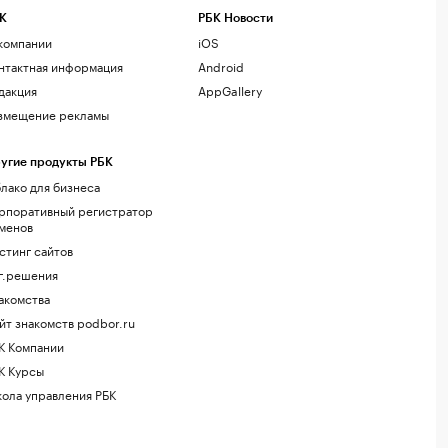
К
РБК Новости
компании
iOS
нтактная информация
Android
дакция
AppGallery
змещение рекламы
угие продукты РБК
лако для бизнеса
рпоративный регистратор
менов
стинг сайтов
г.решения
акомства
йт знакомств podbor.ru
К Компании
К Курсы
ола управления РБК