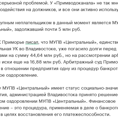
серьезной проблемой. У «Примводоканала» не так мн
оздействия на должников, и все они активно использ
упным неплательщиком в данный момент является М
ный», задолжавший почти 5 млн руб.
К Приморье
писал
, что МУПВ «Центральный», единств
ьная УК во Владивостоке, уже погасило долги перед
ми на сумму 44,64 млн руб., но на рассмотрении ар
я иски еще на 16,88 млн руб. Арбитражный суд Прим
 в отношении предприятия одну из процедур банкрот
ое оздоровление.
у МУПВ «Центральный» имеет статус социально-знач
тия, администрацией Владивостока принято решение
ом оздоровлении МУПВ «Центральный». Финансовое
ние – это процедура, применяемая в деле о банкрот
в целях восстановления его платежеспособности.