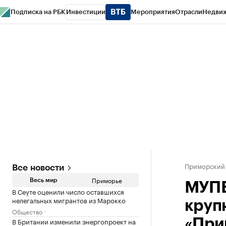
Подписка на РБК
Инвестиции
Мероприятия
Отрасли
Недви
РБК Курсы
РБК Life
Тренды
Визионеры
Национальные проекты
Горо
Газета
Спецпроекты СПб
Конференции СПб
Спецпроекты
Проверк
Приморский
Все новости
Приморье
Весь мир
МУПВ
В Сеуте оценили число оставшихся
нелегальных мигрантов из Марокко
круп
Общество
В Британии изменили энергопроект на
«При