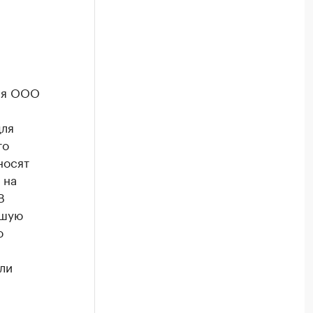
ния ООО
для
то
носят
 на
В
ьшую
ю
ли