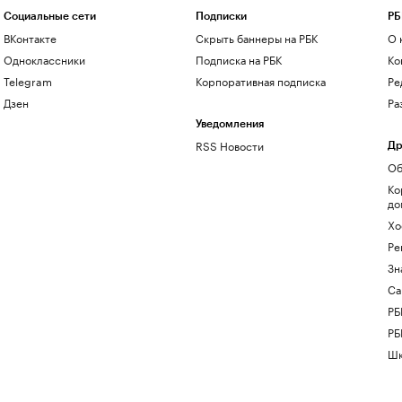
Социальные сети
Подписки
РБ
ВКонтакте
Скрыть баннеры на РБК
О 
Одноклассники
Подписка на РБК
Ко
Telegram
Корпоративная подписка
Ре
Дзен
Ра
Уведомления
RSS Новости
Др
Об
Ко
до
Хо
Ре
Зн
Са
РБ
РБ
Шк