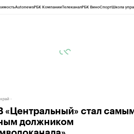
жимость
Autonews
РБК Компании
Телеканал
РБК Вино
Спорт
Школа упра
д
Стиль
Крипто
РБК Бизнес-среда
Дискуссионный клуб
Исследования
К
а контрагентов
Политика
Экономика
Бизнес
Технологии и медиа
Фина
 край
 «Центральный» стал самы
ным должником
мводоканала»