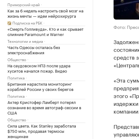
Приморский край
Как за 6 недель настроить свой мозг на
жизнь мечты — идеи нейрохирурга
Подписка на РБК
Фото: Прес
«Смерть Голливуда». Кто и как срывает
слияние Paramount и Warner
Задолжен
Технологии и медиа
Часть Одессы осталась без
состояни
электроснабжения
средств 
Общество
«Централ
На саудовском НПЗ после удара
хуситов начался пожар. Видео
Политика
«Эта сум
Британия нарастила мониторинг
предприят
кораблей России у своих берегов
этого «П
Политика
Актер Кристофер Ламберт потерял
издержки
сознание во время автограф-сессии в
компании
США
Общество
Представ
Сила цвета. Как Stanley заработала
$750 млн, продавая термосы
управляю
женщинам