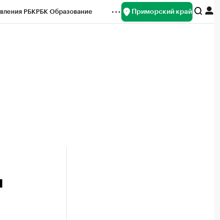
Приморский край
вления РБК
РБК Образование
редитные рейтинги
Франшизы
нсы
Рынок наличной валюты
м