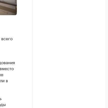
 всего
дования
 вместо
ые
ли в
ь
оды