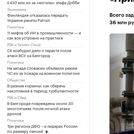
£430 млн из-за «могилы» эльфа Добби
Экономика
Финляндия отказалась передать
Всего за
Украине ракеты Patriot
36 млн ру
Политика
11 мифов об ИИ в промышленности — и
как все устроено на практике
РБК и Yandex Cloud
СК возбудил дело о теракте после
атаки ВСУ на Белгород
Политика
На западе Словакии объявили режим
ЧС из-за пожара на военном полигоне
Общество
В разные корзины: как сберечь
накопления в период турбулентности
РБК и Сбер
В Белгороде повреждены около 30
многоэтажек после ночной атаки
дронов
Политика
Три региона ДФО – в лидерах России
по размеру пенсий