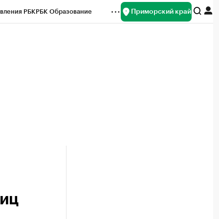
Приморский край
вления РБК
РБК Образование
редитные рейтинги
Франшизы
нсы
Рынок наличной валюты
ниц