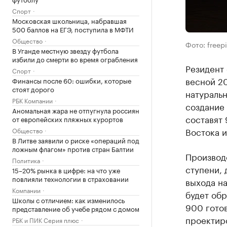
Спорт
Московская школьница, набравшая
500 баллов на ЕГЭ, поступила в МФТИ
Общество
Фото: freep
В Уганде местную звезду футбола
избили до смерти во время ограбления
Резидент 
Спорт
весной 20
Финансы после 60: ошибки, которые
стоят дорого
натуральн
РБК Компании
создание
Аномальная жара не отпугнула россиян
составят 
от европейских пляжных курортов
Востока и
Общество
В Литве заявили о риске «операций под
ложным флагом» против стран Балтии
Производ
Политика
ступени, 
15–20% рынка в цифре: на что уже
повлияли технологии в страховании
выхода на
Компании
будет обр
Школы с отличием: как изменилось
900 готов
представление об учебе рядом с домом
проектиро
РБК и ПИК Серия плюс