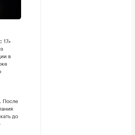
 17»
из
ии в
оке
о
. После
пания
кать до
-