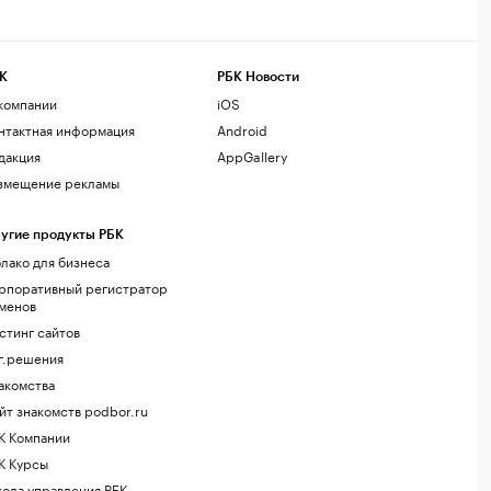
К
РБК Новости
компании
iOS
нтактная информация
Android
дакция
AppGallery
змещение рекламы
угие продукты РБК
лако для бизнеса
рпоративный регистратор
менов
стинг сайтов
г.решения
акомства
йт знакомств podbor.ru
К Компании
К Курсы
ола управления РБК