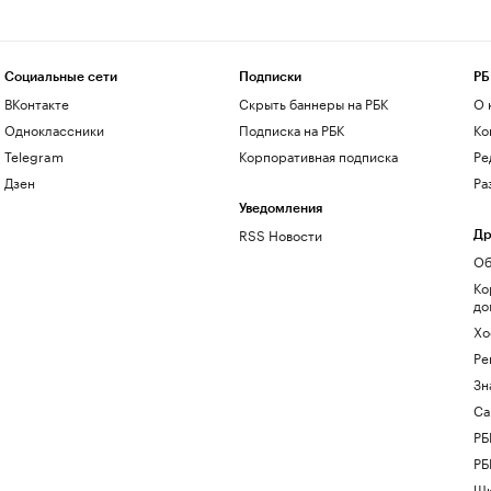
Социальные сети
Подписки
РБ
ВКонтакте
Скрыть баннеры на РБК
О 
Одноклассники
Подписка на РБК
Ко
Telegram
Корпоративная подписка
Ре
Дзен
Ра
Уведомления
RSS Новости
Др
Об
Ко
до
Хо
Ре
Зн
Са
РБ
РБ
Шк