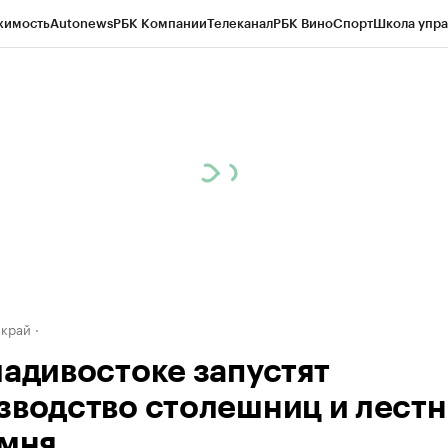
жимость
Autonews
РБК Компании
Телеканал
РБК Вино
Спорт
Школа упра
д
Стиль
Крипто
РБК Бизнес-среда
Дискуссионный клуб
Исследования
К
а контрагентов
Политика
Экономика
Бизнес
Технологии и медиа
Фина
 край
ладивостоке запустят
зводство столешниц и лест
амня