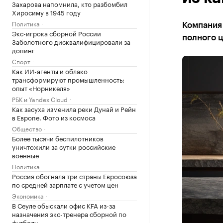
Захарова напомнила, кто разбомбил
Хиросиму в 1945 году
Политика
Компания 
Экс-игрока сборной России
полного ц
Заболотного дисквалифицировали за
допинг
Спорт
Как ИИ-агенты и облако
трансформируют промышленность:
опыт «Норникеля»
РБК и Yandex Cloud
Как засуха изменила реки Дунай и Рейн
в Европе. Фото из космоса
Общество
Более тысячи беспилотников
уничтожили за сутки российские
военные
Политика
Россия обогнала три страны Евросоюза
по средней зарплате с учетом цен
Экономика
В Сеуле обыскали офис KFA из-за
назначения экс-тренера сборной по
футболу