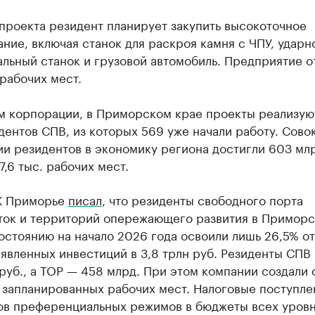
проекта резидент планирует закупить высокоточное
ние, включая станок для раскроя камня с ЧПУ, ударн
льный станок и грузовой автомобиль. Предприятие о
рабочих мест.
м корпорации, в Приморском крае проекты реализуют
дентов СПВ, из которых 569 уже начали работу. Сово
и резидентов в экономику региона достигли 603 млр
7,6 тыс. рабочих мест.
К Приморье
писал
, что резиденты свободного порта
ток и территорий опережающего развития в Примор
остоянию на начало 2026 года освоили лишь 26,5% о
явленных инвестиций в 3,8 трлн руб. Резиденты СПВ
руб., а ТОР — 458 млрд. При этом компании создали 
 запланированных рабочих мест. Налоговые поступле
ов преференциальных режимов в бюджеты всех уровн