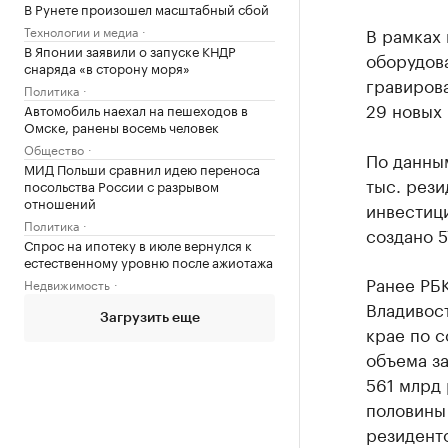
В Рунете произошел масштабный сбой
Технологии и медиа
В рамках 
В Японии заявили о запуске КНДР
оборудова
снаряда «в сторону моря»
гравирова
Политика
29 новых 
Автомобиль наехал на пешеходов в
Омске, ранены восемь человек
Общество
По данны
МИД Польши сравнил идею переноса
тыс. рези
посольства России с разрывом
отношений
инвестици
Политика
создано 5
Спрос на ипотеку в июле вернулся к
естественному уровню после ажиотажа
Ранее РБ
Недвижимость
Владивос
Загрузить еще
крае по с
объема за
561 млрд 
половины
резидент