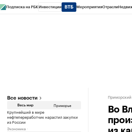
Подписка на РБК
Инвестиции
Мероприятия
Отрасли
Недви
РБК Курсы
РБК Life
Тренды
Визионеры
Национальные проекты
Горо
Газета
Спецпроекты СПб
Конференции СПб
Спецпроекты
Проверк
Приморский
Все новости
Приморье
Весь мир
Во В
Крупнейший в мире
нефтепереработчик нарастил закупки
прои
из России
Экономика
из к