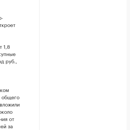
о-
ткроет
 1,8
купные
д руб.,
ском
т общего
 вложили
около
ния от
ей за