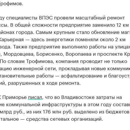
Трофимов.
оду специалисты ВПЭС провели масштабный ремонт
сы. В общей сложности предприятие заменило 12 км 
айонах города. Самым крупным стало обновление маг
Карьерная — здесь энергетики поменяли около 2 км
вода. Также предприятие выполнило работы на улица
я, Мордовцева, Борисенко, Воропаева и проспекте К
По словам Трофимова, компания проводит не только
ацию инженерной сети, прокладывая новые коммуник
становительные работы — асфальтирование и благоус
ий, разрушенных в ходе ремонта.
К Приморье
писал
, что во Владивостоке затраты на
ие коммунальной инфраструктуры в этом году состав
 млрд руб., из них 176 млн руб. выделено из бюджетов
стальное — средства сетевых организаций.