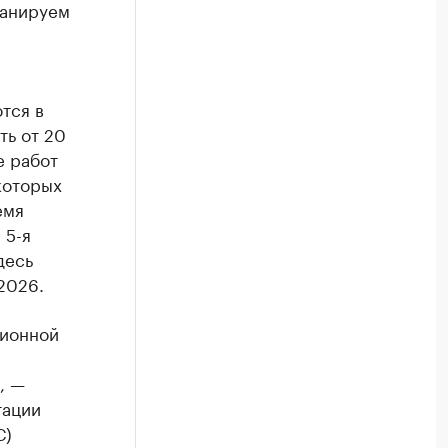
ланируем
тся в
ть от 20
е работ
которых
емя
 5-я
десь
2026.
ционной
, —
тации
С)