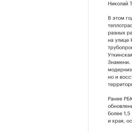
Николай 
В этом г
теплотрас
разных р
на улице 
трубопро
Уткинска
Знамени. 
модерниз
но и вос
территор
Ранее РБ
обновлен
более 1,5
и края, о