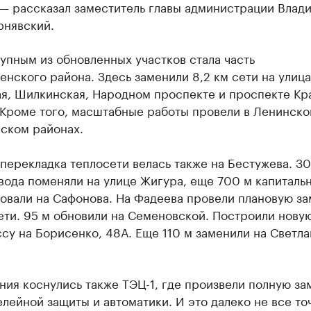
 — рассказал заместитель главы администрации Влад
рнявский.
пным из обновленных участков стала часть
нского района. Здесь заменили 8,2 км сети на улица
ая, Шилкинская, Народном проспекте и проспекте Кр
 Кроме того, масштабные работы провели в Ленинско
ском районах.
перекладка теплосети велась также на Бестужева. 3
вода поменяли на улице Жигура, еще 700 м капиталь
овали на Сафонова. На Фадеева провели плановую за
ети. 95 м обновили на Семеновской. Построили нову
су на Борисенко, 48А. Еще 110 м заменили на Светла
ия коснулись также ТЭЦ-1, где произвели полную за
лейной защиты и автоматики. И это далеко не все точ