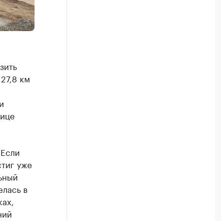
зить
27,8 км
и
лице
 Если
стиг уже
льный
елась в
ках,
ний