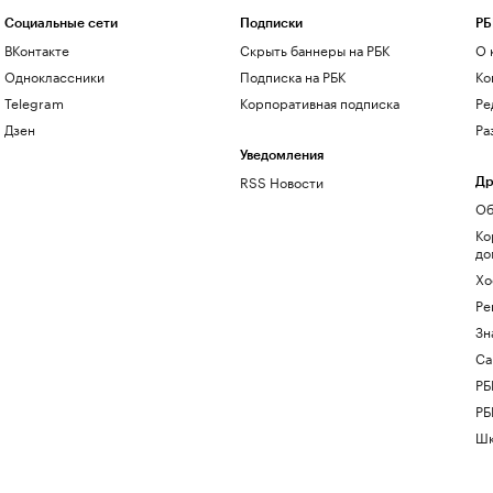
Социальные сети
Подписки
РБ
ВКонтакте
Скрыть баннеры на РБК
О 
Одноклассники
Подписка на РБК
Ко
Telegram
Корпоративная подписка
Ре
Дзен
Ра
Уведомления
RSS Новости
Др
Об
Ко
до
Хо
Ре
Зн
Са
РБ
РБ
Шк