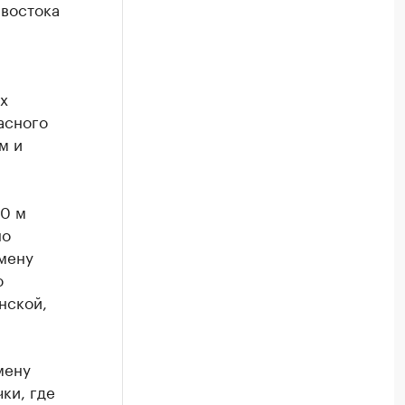
ивостока
х
асного
м и
00 м
но
мену
ю
нской,
мену
ки, где