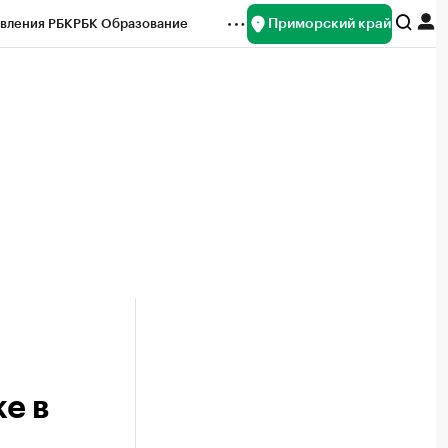
Приморский край
вления РБК
РБК Образование
редитные рейтинги
Франшизы
нсы
Рынок наличной валюты
е в