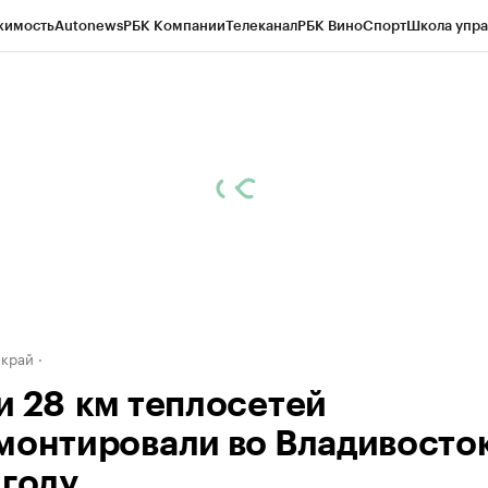
жимость
Autonews
РБК Компании
Телеканал
РБК Вино
Спорт
Школа упра
д
Стиль
Крипто
РБК Бизнес-среда
Дискуссионный клуб
Исследования
К
а контрагентов
Политика
Экономика
Бизнес
Технологии и медиа
Фина
 край
и 28 км теплосетей
монтировали во Владивосток
 году