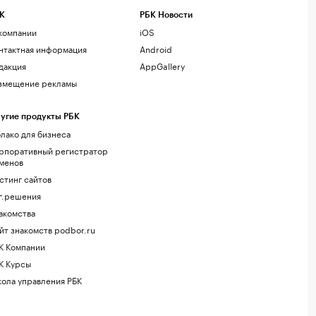
К
РБК Новости
компании
iOS
нтактная информация
Android
дакция
AppGallery
змещение рекламы
угие продукты РБК
лако для бизнеса
рпоративный регистратор
менов
стинг сайтов
г.решения
акомства
йт знакомств podbor.ru
К Компании
К Курсы
ола управления РБК