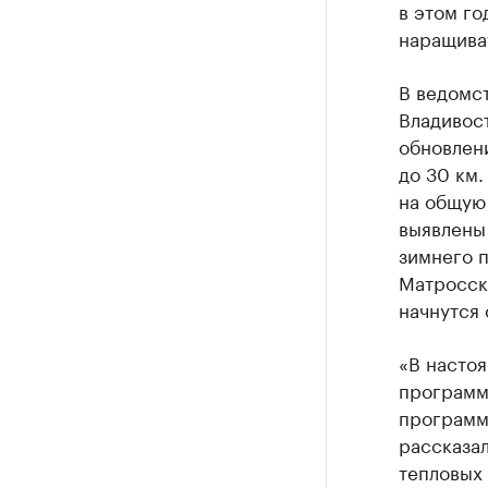
в этом го
наращиват
В ведомст
Владивост
обновлен
до 30 км.
на общую 
выявлены
зимнего п
Матросска
начнутся 
«В насто
программ
программу
рассказа
тепловых