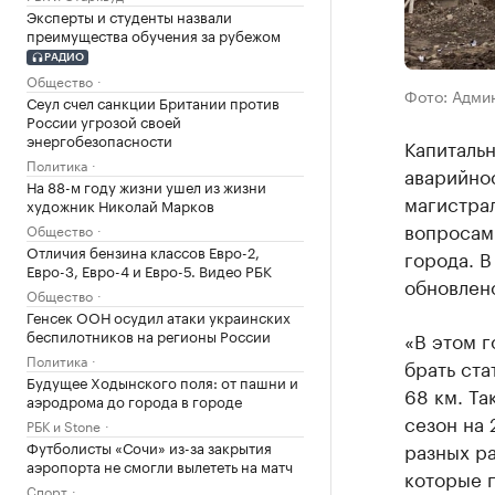
Эксперты и студенты назвали
преимущества обучения за рубежом
РАДИО
Общество
Фото: Адми
Сеул счел санкции Британии против
России угрозой своей
энергобезопасности
Капитальн
Политика
аварийнос
На 88-м году жизни ушел из жизни
магистра
художник Николай Марков
вопросам
Общество
Отличия бензина классов Евро-2,
города. В
Евро-3, Евро-4 и Евро-5. Видео РБК
обновлен
Общество
Генсек ООН осудил атаки украинских
беспилотников на регионы России
«В этом г
Политика
брать ста
Будущее Ходынского поля: от пашни и
68 км. Та
аэродрома до города в городе
сезон на 
РБК и Stone
Футболисты «Сочи» из-за закрытия
разных ра
аэропорта не смогли вылететь на матч
которые 
Спорт