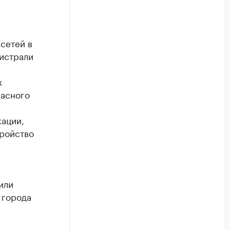
сетей в
истрали
х
расного
ации,
тройство
или
 города