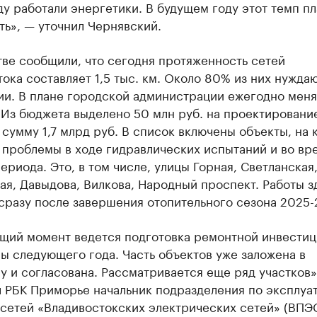
ду работали энергетики. В будущем году этот темп п
ь», — уточнил Чернявский.
ве сообщили, что сегодня протяженность сетей
ока составляет 1,5 тыс. км. Около 80% из них нуждаю
ии. В плане городской администрации ежегодно меня
 Из бюджета выделено 50 млн руб. на проектировани
сумму 1,7 млрд руб. В список включены объекты, на 
 проблемы в ходе гидравлических испытаний и во вр
ериода. Это, в том числе, улицы Горная, Светланская,
я, Давыдова, Вилкова, Народный проспект. Работы з
сразу после завершения отопительного сезона 2025-
ящий момент ведется подготовка ремонтной инвести
ы следующего года. Часть объектов уже заложена в
 и согласована. Рассматривается еще ряд участков»
л РБК Приморье начальник подразделения по эксплуа
 сетей «Владивостокских электрических сетей» (ВПЭ