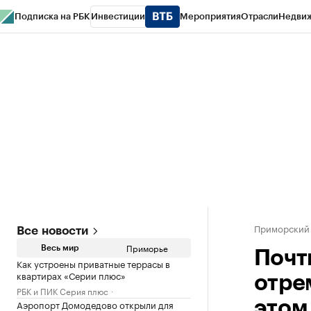
Подписка на РБК
Инвестиции
Мероприятия
Отрасли
Недви
РБК Курсы
РБК Life
Тренды
Визионеры
Национальные проекты
Горо
Газета
Спецпроекты СПб
Конференции СПб
Спецпроекты
Проверк
Приморский
Все новости
Приморье
Весь мир
Почт
Как устроены приватные террасы в
квартирах «Серии плюс»
отре
РБК и ПИК Серия плюс
Аэропорт Домодедово открыли для
этом