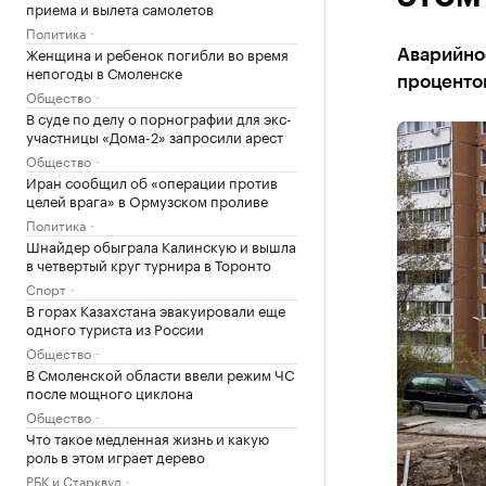
приема и вылета самолетов
Политика
Женщина и ребенок погибли во время
Аварийнос
непогоды в Смоленске
проценто
Общество
В суде по делу о порнографии для экс-
участницы «Дома-2» запросили арест
Общество
Иран сообщил об «операции против
целей врага» в Ормузском проливе
Политика
Шнайдер обыграла Калинскую и вышла
в четвертый круг турнира в Торонто
Спорт
В горах Казахстана эвакуировали еще
одного туриста из России
Общество
В Смоленской области ввели режим ЧС
после мощного циклона
Общество
Что такое медленная жизнь и какую
роль в этом играет дерево
РБК и Старквуд