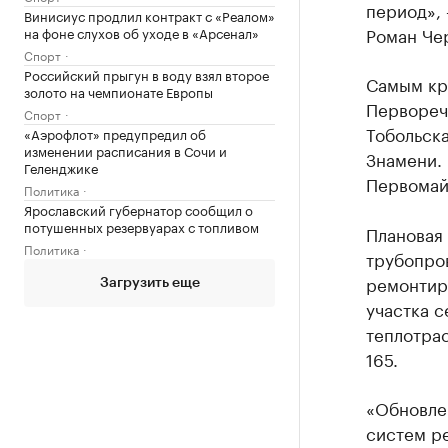
период»,
Винисиус продлил контракт с «Реалом»
Роман Че
на фоне слухов об уходе в «Арсенал»
Спорт
Российский прыгун в воду взял второе
Самым кру
золото на чемпионате Европы
Перворече
Спорт
Тобольск
«Аэрофлот» предупредил об
изменении расписания в Сочи и
Знамени.
Геленджике
Первомай
Политика
Ярославский губернатор сообщил о
потушенных резервуарах с топливом
Плановая 
Политика
трубопро
ремонтир
Загрузить еще
участка с
теплотрас
165.
«Обновлен
систем ре