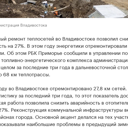
нистрация Владивостока
ый ремонт теплосетей во Владивостоке позволил сни
ть на 27%. В этом году энергетики отремонтировали 
ли. Об этом РБК Приморье сообщили в управлении по
 топливно-энергетического комплекса администраци
 целом за последние три года в дальневосточной сто
о 68 км теплотрассы.
оду во Владивостоке отремонтировано 27,8 км сетей.
тистику за последний три года, то этот показатель до
кая работа позволила снизить аварийность в отопите
27%. Реконструкция коммунальной инфраструктуры в
йонах города. Основной акцент делался на тех участ
показывали наибольшие проблемы в предыдущий зим