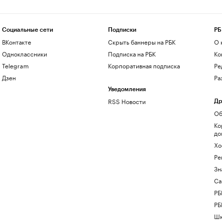
Социальные сети
Подписки
РБ
ВКонтакте
Скрыть баннеры на РБК
О 
Одноклассники
Подписка на РБК
Ко
Telegram
Корпоративная подписка
Ре
Дзен
Ра
Уведомления
RSS Новости
Др
Об
Ко
до
Хо
Ре
Зн
Са
РБ
РБ
Шк