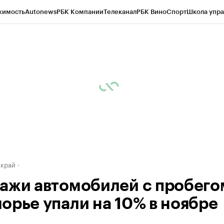
жимость
Autonews
РБК Компании
Телеканал
РБК Вино
Спорт
Школа упра
д
Стиль
Крипто
РБК Бизнес-среда
Дискуссионный клуб
Исследования
К
а контрагентов
Политика
Экономика
Бизнес
Технологии и медиа
Фина
 край
ажи автомобилей с пробего
орье упали на 10% в ноябре