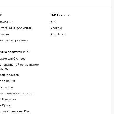
К
РБК Новости
компании
iOS
нтактная информация
Android
дакция
AppGallery
змещение рекламы
угие продукты РБК
лако для бизнеса
рпоративный регистратор
менов
стинг сайтов
г.решения
акомства
йт знакомств podbor.ru
К Компании
К Курсы
ола управления РБК