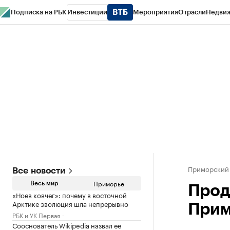
Подписка на РБК
Инвестиции
Мероприятия
Отрасли
Недви
РБК Курсы
РБК Life
Тренды
Визионеры
Национальные проекты
Горо
Газета
Спецпроекты СПб
Конференции СПб
Спецпроекты
Проверк
Приморский
Все новости
Приморье
Весь мир
Прод
«Ноев ковчег»: почему в восточной
Арктике эволюция шла непрерывно
Прим
РБК и УК Первая
Сооснователь Wikipedia назвал ее