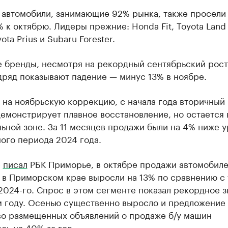
 автомобили, занимающие 92% рынка, также просели
 к октябрю. Лидеры прежние: Honda Fit, Toyota Land 
ota Prius и Subaru Forester.
е бренды, несмотря на рекордный сентябрьский рост
дряд показывают падение — минус 13% в ноябре.
 на ноябрьскую коррекцию, с начала года вторичный
емонстрирует плавное восстановление, но остается 
ьной зоне. За 11 месяцев продажи были на 4% ниже 
ого периода 2024 года.
е
писал
РБК Приморье, в октябре продажи автомобиле
 в Приморском крае выросли на 13% по сравнению с 
024-го. Спрос в этом сегменте показал рекордное 
м году. Осенью существенно выросло и предложение
во размещенных объявлений о продаже б/у машин
сь на 40% за год.