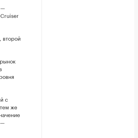
 —
Cruiser
, второй
 рынок
в
уровня
й с
тем же
значение
 —