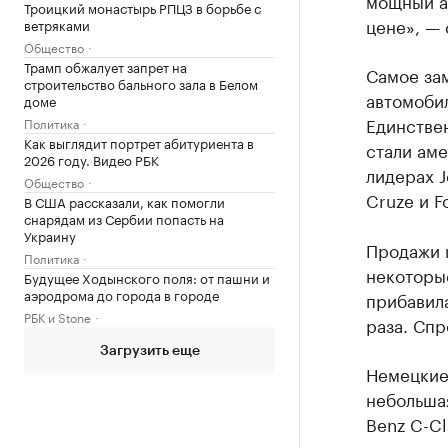
мощный а
Троицкий монастырь РПЦЗ в борьбе с
цене», — 
ветряками
Общество
Трамп обжалует запрет на
Самое за
строительство бального зала в Белом
автомобил
доме
Единстве
Политика
Как выглядит портрет абитуриента в
стали ам
2026 году. Видео РБК
лидерах J
Общество
Cruze и F
В США рассказали, как помогли
снарядам из Сербии попасть на
Украину
Продажи 
Политика
некоторые
Будущее Ходынского поля: от пашни и
аэродрома до города в городе
прибавила
РБК и Stone
раза. Спр
Загрузить еще
Немецкие 
небольша
Benz C-Cl