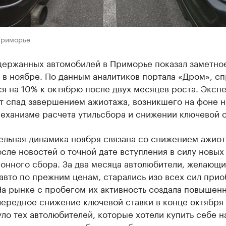
Приморье
держанных автомобилей в Приморье показал заметно
в ноябре. По данным аналитиков портала «Дром», с
я на 10% к октябрю после двух месяцев роста. Эксп
т спад завершением ажиотажа, возникшего на фоне 
еханизме расчета утильсбора и снижении ключевой с
ельная динамика ноября связана со снижением ажио
сле новостей о точной дате вступления в силу новых
онного сбора. За два месяца автолюбители, желающ
авто по прежним ценам, старались изо всех сил при
На рынке с пробегом их активность создала повышен
чередное снижение ключевой ставки в конце октября
ло тех автолюбителей, которые хотели купить себе на