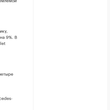
иемлемой
ику,
на 9%. В
let
четыре
cedes-