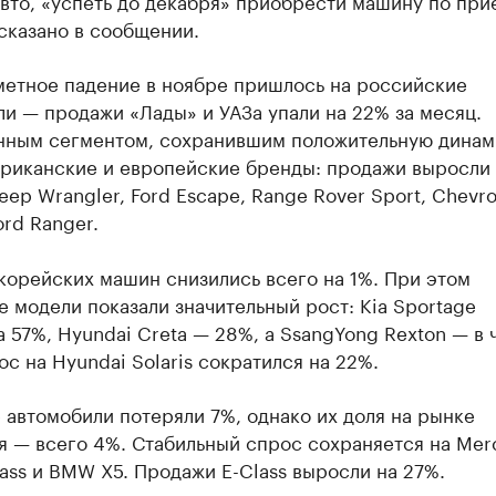
вто, «успеть до декабря» приобрести машину по пр
сказано в сообщении.
метное падение в ноябре пришлось на российские
и — продажи «Лады» и УАЗа упали на 22% за месяц.
нным сегментом, сохранившим положительную динам
ериканские и европейские бренды: продажи выросли 
eep Wrangler, Ford Escape, Range Rover Sport, Chevro
ord Ranger.
корейских машин снизились всего на 1%. При этом
 модели показали значительный рост: Kia Sportage
 57%, Hyundai Creta — 28%, а SsangYong Rexton — в 
ос на Hyundai Solaris сократился на 22%.
автомобили потеряли 7%, однако их доля на рынке
я — всего 4%. Стабильный спрос сохраняется на Mer
ass и BMW X5. Продажи E-Class выросли на 27%.