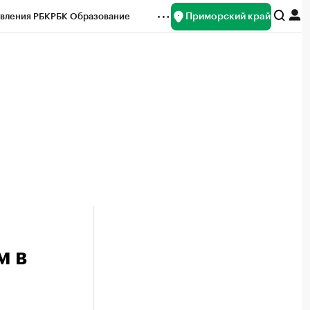
Приморский край
вления РБК
РБК Образование
редитные рейтинги
Франшизы
нсы
Рынок наличной валюты
м в