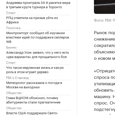
Андреева проиграла 34-й ракетке мира
в третьем круге турнира в Торонто
Спорт
РПЦ ответила на призыв уйти из
Фото: РБК 
Африки
Политика
Рынок по
Минпромторг сообщил об изучении
властями идей по поддержке селлеров
снижение 
WB
сократилс
Бизнес
объясняю
Александр Усик заявил, что у него есть
«два варианта» для прощального боя
о новом м
Спорт
Что такое медленная жизнь и какую
«Отрицат
роль в этом играет дерево
спроса по
РБК и Старквуд
Метеоролог рассказала о погоде в
утилизаци
Москве на выходных
обновить 
Общество
машину. 
Глава ВЦИОМ объяснил, почему
спрос. О
абитуриенты стали прагматичнее
Общество
подстегну
Власти США поддержали Свято-