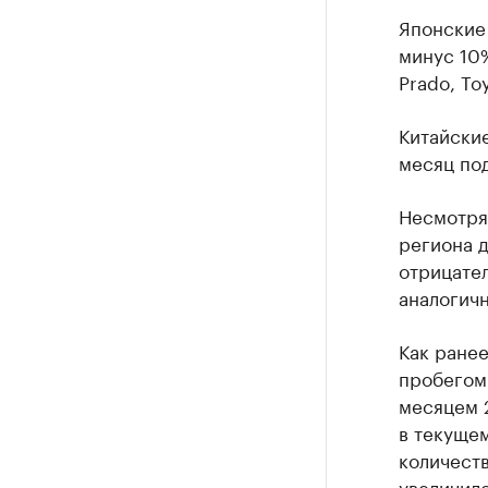
Японские
минус 10%
Prado, Toy
Китайски
месяц по
Несмотря
региона д
отрицател
аналогичн
Как ране
пробегом
месяцем 2
в текуще
количест
увеличило