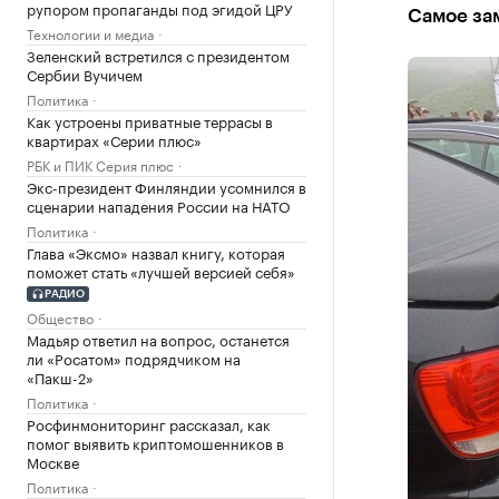
рупором пропаганды под эгидой ЦРУ
Самое за
Технологии и медиа
Зеленский встретился с президентом
Сербии Вучичем
Политика
Как устроены приватные террасы в
квартирах «Серии плюс»
РБК и ПИК Серия плюс
Экс-президент Финляндии усомнился в
сценарии нападения России на НАТО
Политика
Глава «Эксмо» назвал книгу, которая
поможет стать «лучшей версией себя»
РАДИО
Общество
Мадьяр ответил на вопрос, останется
ли «Росатом» подрядчиком на
«Пакш-2»
Политика
Росфинмониторинг рассказал, как
помог выявить криптомошенников в
Москве
Политика