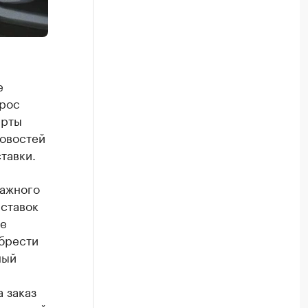
е
прос
ерты
новостей
тавки.
тажного
 ставок
ие
обрести
ный
 заказ