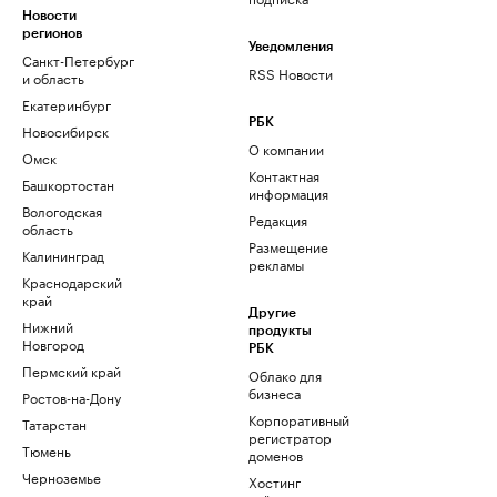
Новости
регионов
Уведомления
Санкт-Петербург
RSS Новости
и область
Екатеринбург
РБК
Новосибирск
О компании
Омск
Контактная
Башкортостан
информация
Вологодская
Редакция
область
Размещение
Калининград
рекламы
Краснодарский
край
Другие
Нижний
продукты
Новгород
РБК
Пермский край
Облако для
бизнеса
Ростов-на-Дону
Корпоративный
Татарстан
регистратор
Тюмень
доменов
Черноземье
Хостинг