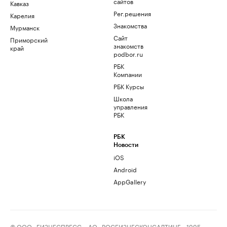
сайтов
Кавказ
Рег.решения
Карелия
Знакомства
Мурманск
Сайт
Приморский
знакомств
край
podbor.ru
РБК
Компании
РБК Курсы
Школа
управления
РБК
РБК
Новости
iOS
Android
AppGallery
© ООО «БИЗНЕСПРЕСС», АО «РОСБИЗНЕСКОНСАЛТИНГ», 1995–