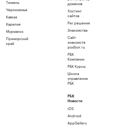
Тюмень
доменов
Черноземье
Хостинг
сайтов
Кавказ
Рег.решения
Карелия
Знакомства
Мурманск
Сайт
Приморский
знакомств
край
podbor.ru
РБК
Компании
РБК Курсы
Школа
управления
РБК
РБК
Новости
iOS
Android
AppGallery