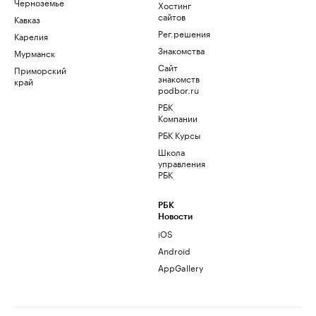
Черноземье
Хостинг
сайтов
Кавказ
Рег.решения
Карелия
Знакомства
Мурманск
Сайт
Приморский
знакомств
край
podbor.ru
РБК
Компании
РБК Курсы
Школа
управления
РБК
РБК
Новости
iOS
Android
AppGallery