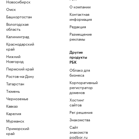
Новосибирск
О компании
Омск
Контактная
Башкортостан
информация
Вологодская
Редакция
область
Размещение
Калининград
рекламы
Краснодарский
край
Другие
Нижний
продукты
Новгород
РБК
Пермский край
Облако для
бизнеса
Ростов-на-Дону
Корпоративный
Татарстан
регистратор
Тюмень
доменов
Черноземье
Хостинг
сайтов
Кавказ
Рег.решения
Карелия
Знакомства
Мурманск
Сайт
Приморский
знакомств
край
podbor.ru