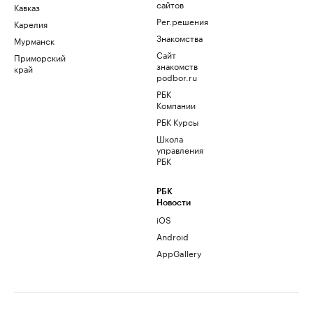
сайтов
Кавказ
Рег.решения
Карелия
Знакомства
Мурманск
Сайт
Приморский
знакомств
край
podbor.ru
РБК
Компании
РБК Курсы
Школа
управления
РБК
РБК
Новости
iOS
Android
AppGallery