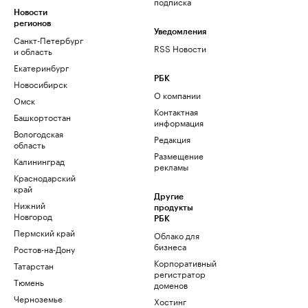
подписка
Новости
регионов
Уведомления
Санкт-Петербург
RSS Новости
и область
Екатеринбург
РБК
Новосибирск
О компании
Омск
Контактная
Башкортостан
информация
Вологодская
Редакция
область
Размещение
Калининград
рекламы
Краснодарский
край
Другие
Нижний
продукты
Новгород
РБК
Пермский край
Облако для
бизнеса
Ростов-на-Дону
Корпоративный
Татарстан
регистратор
Тюмень
доменов
Черноземье
Хостинг