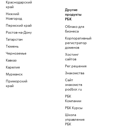
Краснодарский
край
Другие
Нижний
продукты
Новгород
РБК
Пермский край
Облако для
бизнеса
Ростов-на-Дону
Корпоративный
Татарстан
регистратор
Тюмень
доменов
Черноземье
Хостинг
сайтов
Кавказ
Рег.решения
Карелия
Знакомства
Мурманск
Сайт
Приморский
знакомств
край
podbor.ru
РБК
Компании
РБК Курсы
Школа
управления
РБК