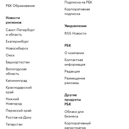
Подписка на РБК
РБК Образование
Корпоративная
подписка
Новости
регионов
Уведомления
Санкт-Петербург
RSS Новости
и область
Екатеринбург
РБК
Новосибирск
О компании
Омск
Контактная
Башкортостан
информация
Вологодская
Редакция
область
Размещение
Калининград
рекламы
Краснодарский
край
Другие
Нижний
продукты
Новгород
РБК
Пермский край
Облако для
бизнеса
Ростов-на-Дону
Корпоративный
Татарстан
регистратор