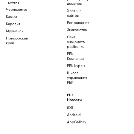
Тюмень
доменов
Черноземье
Хостинг
сайтов
Кавказ
Рег.решения
Карелия
Знакомства
Мурманск
Сайт
Приморский
знакомств
край
podbor.ru
РБК
Компании
РБК Курсы
Школа
управления
РБК
РБК
Новости
iOS
Android
AppGallery