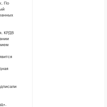
к. По
ый
транных
я. КРДВ
ании
нием
явится
дная
одписали
а
зд».