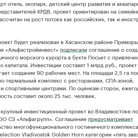
арт-отель, экопарк, детский центр развития и аквапар
редставителей КРДВ, проект ориентирован на семейн
ассчитан на рост потока как российских, так и инос
роект будет реализован в Хасанском районе Приморь
ия «Альфастройинвест»
подписали
соглашение о созд
ичного морского курорта в бухте Посьет с привлече
о капитала. Инвестиции составят 1 млрд руб., проект
ает создание 90 рабочих мест. На площади 2,5 га по
но-термальный комплекс с ресторанами, СПА-зоной,
 и спортивными центрами. По оценкам сторон, ежего
сть составит около 25 тыс. человек.
 крупный инвестиционный проект во Владивостоке п
ОО СЗ «Альфагрупп». Соглашение
предусматривает
ьство многофункционального гостиничного комплекс
lection Vladivostok Golden Horn категории «пять зве