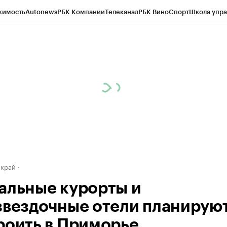
жимость
Autonews
РБК Компании
Телеканал
РБК Вино
Спорт
Школа упра
д
Стиль
Крипто
РБК Бизнес-среда
Дискуссионный клуб
Исследования
К
а контрагентов
Политика
Экономика
Бизнес
Технологии и медиа
Фина
 край
альные курорты и
звездочные отели планирую
роить в Приморье