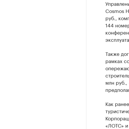
Управлен
Cosmos Ho
руб., ком
144 номер
конферен
эксплуата
Также до
рамках с
опережаю
строител
млн руб.,
предполаг
Как ране
туристиче
Корпораци
«ЛОТС» и 