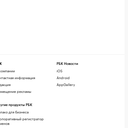
К
РБК Новости
компании
iOS
нтактная информация
Android
дакция
AppGallery
змещение рекламы
угие продукты РБК
лако для бизнеса
рпоративный регистратор
менов