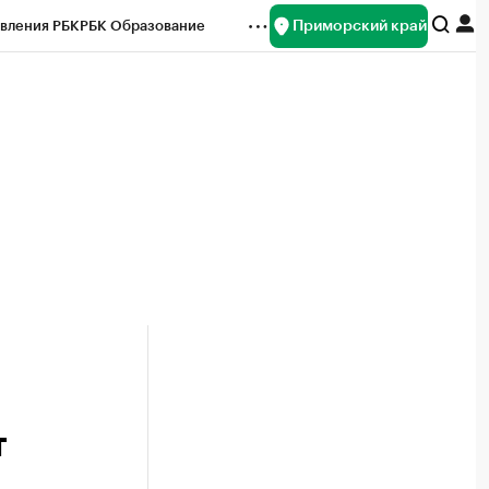
Приморский край
вления РБК
РБК Образование
редитные рейтинги
Франшизы
нсы
Рынок наличной валюты
т