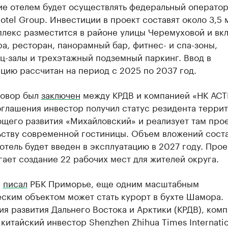
ие отелем будет осуществлять федеральный операто
tel Group. Инвестиции в проект составят около 3,5 
плекс разместится в районе улицы Черемуховой и вк
а, ресторан, панорамный бар, фитнес- и спа-зоны,
ц-залы и трехэтажный подземный паркинг. Ввод в
цию рассчитан на период с 2025 по 2037 год.
говор был
заключен
между КРДВ и компанией «НК АСТ
оглашения инвестор получил статус резидента терри
щего развития «Михайловский» и реализует там прое
ьству современной гостиницы. Объем вложений сост
 отель будет введен в эксплуатацию в 2027 году. Прое
ает создание 22 рабочих мест для жителей округа.
е
писал
РБК Приморье, еще одним масштабным
ским объектом может стать курорт в бухте Шамора.
я развития Дальнего Востока и Арктики (КРДВ), ком
китайский инвестор Shenzhen Zhihua Times Internatio