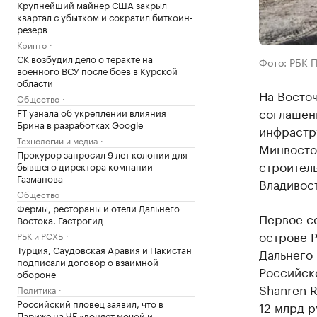
Крупнейший майнер США закрыл
квартал с убытком и сократил биткоин-
резерв
Крипто
СК возбудил дело о теракте на
Фото: РБК 
военного ВСУ после боев в Курской
области
На Восто
Общество
соглашен
FT узнала об укреплении влияния
Брина в разработках Google
инфрастр
Технологии и медиа
Минвосто
Прокурор запросил 9 лет колонии для
строитель
бывшего директора компании
Газманова
Владивос
Общество
Фермы, рестораны и отели Дальнего
Первое с
Востока. Гастрогид
острове Р
РБК и РСХБ
Турция, Саудовская Аравия и Пакистан
Дальнего 
подписали договор о взаимной
Российск
обороне
Shanren R
Политика
Российский пловец заявил, что в
12 млрд р
Париже на ЧЕ «воняет мочой и