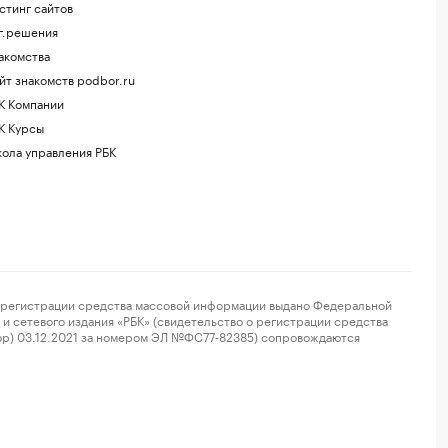
стинг сайтов
г.решения
акомства
йт знакомств podbor.ru
К Компании
К Курсы
ола управления РБК
регистрации средства массовой информации выдано Федеральной
и сетевого издания «РБК» (свидетельство о регистрации средства
ор) 03.12.2021 за номером ЭЛ №ФС77-82385) сопровождаются