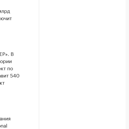
р
млрд
лючит
ЕР». В
тории
кт по
авит 540
кт
пания
nal