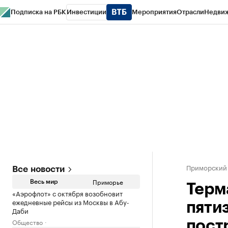
Подписка на РБК
Инвестиции
Мероприятия
Отрасли
Недви
РБК Курсы
РБК Life
Тренды
Визионеры
Национальные проекты
Горо
Газета
Спецпроекты СПб
Конференции СПб
Спецпроекты
Проверк
Приморский
Все новости
Приморье
Весь мир
Терм
«Аэрофлот» с октября возобновит
ежедневные рейсы из Москвы в Абу-
пяти
Даби
Общество
пост