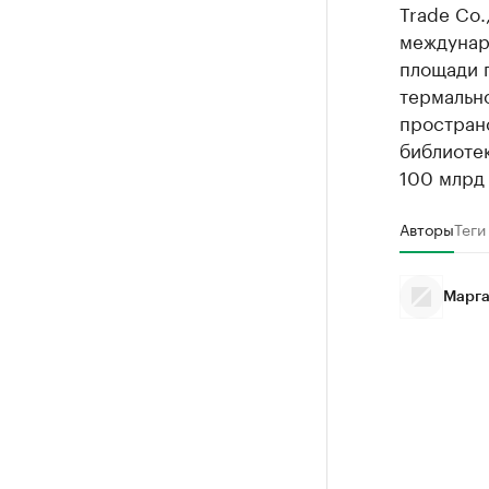
Trade Co.
междунар
площади п
термально
пространс
библиоте
100 млрд 
Авторы
Теги
Марга