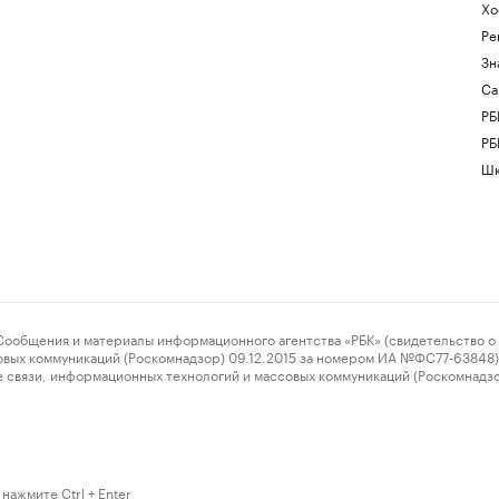
Хо
Ре
Зн
Са
РБ
РБ
Шк
ения и материалы информационного агентства «РБК» (свидетельство о 
овых коммуникаций (Роскомнадзор) 09.12.2015 за номером ИА №ФС77-63848) 
 связи, информационных технологий и массовых коммуникаций (Роскомнадз
нажмите Ctrl + Enter