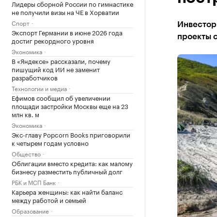
Лидеры сборной России по гимнастике
не получили визы на ЧЕ в Хорватии
Спорт
Инвестор
Экспорт Германии в июне 2026 года
проекты с
достиг рекордного уровня
Экономика
В «Яндексе» рассказали, почему
пишущий код ИИ не заменит
разработчиков
Технологии и медиа
Ефимов сообщил об увеличении
площади застройки Москвы еще на 23
млн кв. м
Экономика
Экс-главу Popcorn Books приговорили
к четырем годам условно
Общество
Облигации вместо кредита: как малому
бизнесу разместить публичный долг
РБК и МСП Банк
Карьера женщины: как найти баланс
между работой и семьей
Образование