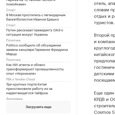
отель, ап
помойками»
словам п
Спорт
В Москве простились с легендарным
отдых и р
баскетболистом Иваном Едешко
туристов.
Спорт
Путин рассказал президенту ОАЭ о
Второй п
ситуации вокруг Украины
Политика
и компан
Politico сообщило об обсуждении
круглогод
замены канцлера Германии Фридриха
китайског
Мерца
предполаг
Политика
Как ИИ-агенты и облако
гостинич
трансформируют промышленность:
детскими
опыт «Норникеля»
посещаемо
РБК и Yandex Cloud
Три крупных порта Китая
приостановили работу из-за
Еще один
надвигающегося тайфуна
КРДВ и О
Экономика
строител
Загрузить еще
Cosmos Se