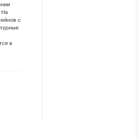
ании
 На
сейнов с
ьтурные
тся в