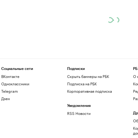
Социальные сети
Подписки
РБ
ВКонтакте
Скрыть баннеры на РБК
О 
Одноклассники
Подписка на РБК
Ко
Telegram
Корпоративная подписка
Ре
Дзен
Ра
Уведомления
RSS Новости
Др
Об
Ко
до