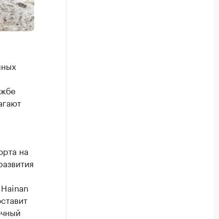
пных
ужбе
агают
орта на
развития
 Hainan
оставит
очный