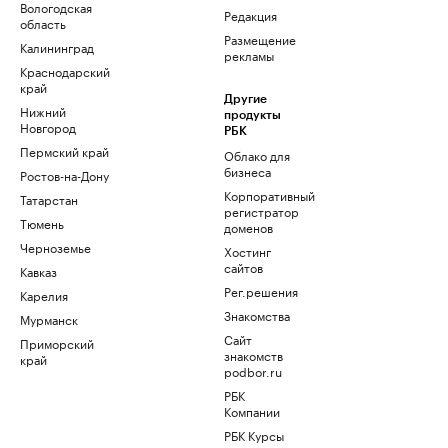
Вологодская
Редакция
область
Размещение
Калининград
рекламы
Краснодарский
край
Другие
Нижний
продукты
Новгород
РБК
Пермский край
Облако для
бизнеса
Ростов-на-Дону
Корпоративный
Татарстан
регистратор
Тюмень
доменов
Черноземье
Хостинг
сайтов
Кавказ
Рег.решения
Карелия
Знакомства
Мурманск
Сайт
Приморский
знакомств
край
podbor.ru
РБК
Компании
РБК Курсы