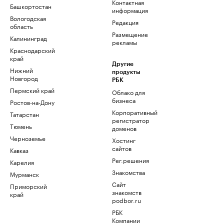
Контактная
Башкортостан
информация
Вологодская
Редакция
область
Размещение
Калининград
рекламы
Краснодарский
край
Другие
Нижний
продукты
Новгород
РБК
Пермский край
Облако для
бизнеса
Ростов-на-Дону
Корпоративный
Татарстан
регистратор
Тюмень
доменов
Черноземье
Хостинг
сайтов
Кавказ
Рег.решения
Карелия
Знакомства
Мурманск
Сайт
Приморский
знакомств
край
podbor.ru
РБК
Компании