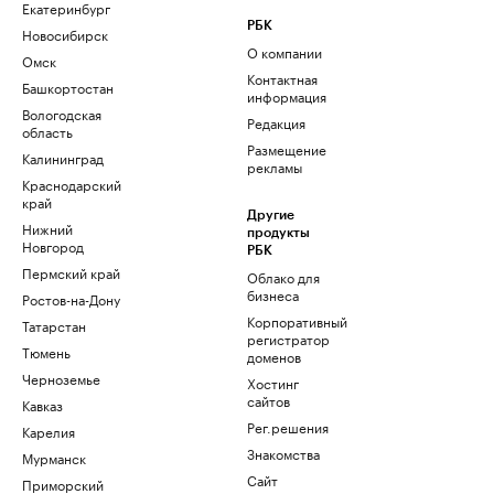
Екатеринбург
РБК
Новосибирск
О компании
Омск
Контактная
Башкортостан
информация
Вологодская
Редакция
область
Размещение
Калининград
рекламы
Краснодарский
край
Другие
Нижний
продукты
Новгород
РБК
Пермский край
Облако для
бизнеса
Ростов-на-Дону
Корпоративный
Татарстан
регистратор
Тюмень
доменов
Черноземье
Хостинг
сайтов
Кавказ
Рег.решения
Карелия
Знакомства
Мурманск
Сайт
Приморский