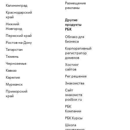
Размещение
Калининград
рекламы
Краснодарский
край
Другие
Нижний
продукты
Новгород
РБК
Пермский край
Облако для
бизнеса
Ростов-на-Дону
Корпоративный
Татарстан
регистратор
Тюмень
доменов
Черноземье
Хостинг
сайтов
Кавказ
Рег.решения
Карелия
Знакомства
Мурманск
Сайт
Приморский
знакомств
край
podbor.ru
РБК
Компании
РБК Курсы
Школа
управления