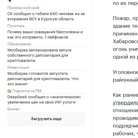
по их пе
Приморский край
СК сообщил о гибели 640 человек из-за
Пожар, п
вторжения ВСУ в Курскую область
здание те
Политика
Почему ваши совещания бесполезны и
причинен 
как это исправить: 7 лайфхаков
Хабаровск
Образование
огонь уни
Мосбиржа запланировала запуск
собственного депозитария для
одной из 
криптовалюты
Инвестиции
Уголовно
Мосбиржа готовится запустить
районный
депозитарий для криптовалюты. Что
это значит
Подписка на РБК
Как ранее
DeepSeek сообщил о «значительном»
утвердил
увеличении цен на свои ИИ-услуги
отношени
Бизнес
проводив
Загрузить еще
подрядчи
рабочих, 