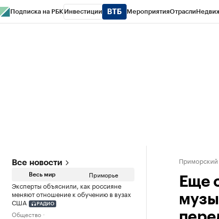
Подписка на РБК
Инвестиции
Мероприятия
Отрасли
Недви
РБК Курсы
РБК Life
Тренды
Визионеры
Национальные проекты
Горо
Газета
Спецпроекты СПб
Конференции СПб
Спецпроекты
Проверк
Приморский
Все новости
Приморье
Весь мир
Еще 
Эксперты объяснили, как россияне
меняют отношение к обучению в вузах
музы
США
РАДИО
Общество
пере