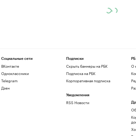
Социальные сети
Подписки
РБ
ВКонтакте
Скрыть баннеры на РБК
О 
Одноклассники
Подписка на РБК
Ко
Telegram
Корпоративная подписка
Ре
Дзен
Ра
Уведомления
RSS Новости
Др
Об
Ко
до
Хо