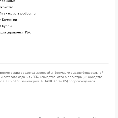
г.решения
акомства
йт знакомств podbor.ru
К Компании
К Курсы
ола управления РБК
регистрации средства массовой информации выдано Федеральной
и сетевого издания «РБК» (свидетельство о регистрации средства
ор) 03.12.2021 за номером ЭЛ №ФС77-82385) сопровождаются