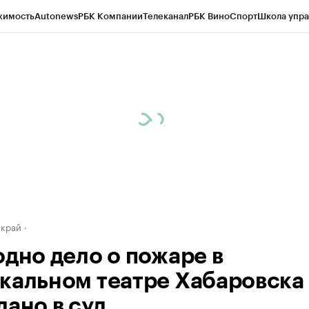
жимость
Autonews
РБК Компании
Телеканал
РБК Вино
Спорт
Школа упра
д
Стиль
Крипто
РБК Бизнес-среда
Дискуссионный клуб
Исследования
К
а контрагентов
Политика
Экономика
Бизнес
Технологии и медиа
Фина
 край
одно дело о пожаре в
кальном театре Хабаровска
дано в суд