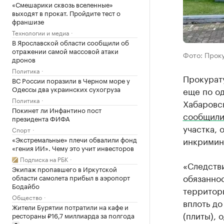
«Смешарики сквозь вселенные»
выходят в прокат. Пройдите тест о
франшизе
Технологии и медиа
В Ярославской области сообщили об
отражении самой массовой атаки
Фото: Прок
дронов
Политика
Прокурат
ВС России поразили в Черном море у
Одессы два украинских сухогруза
еще по о
Политика
Хабаровск
Покинет ли Инфантино пост
сообщили
президента ФИФА
участка, 
Спорт
«Экстремальные» плечи обвалили фонд
инкримини
«гения ИИ». Чему это учит инвесторов
Подписка на РБК
«Следств
Экипаж пропавшего в Иркутской
обязанно
области самолета прибыл в аэропорт
Бодайбо
территори
Общество
вплоть д
Жители Бурятии потратили на кафе и
(плиты), 
рестораны ₽16,7 миллиарда за полгода