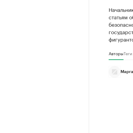
Начальник
статьям 
безопасн
государс
фигуранто
Авторы
Теги
Марга