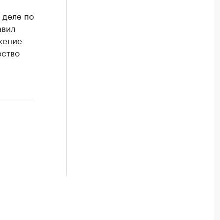
 деле по
авил
жение
ество