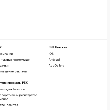
К
РБК Новости
компании
iOS
нтактная информация
Android
дакция
AppGallery
змещение рекламы
угие продукты РБК
лако для бизнеса
рпоративный регистратор
менов
стинг сайтов