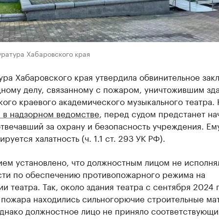
уратура Хабаровского края
ура Хабаровского края утвердила обвинительное зак
дному делу, связанному с пожаром, уничтожившим зд
ого краевого академического музыкального театра. 
 в надзорном ведомстве
, перед судом предстанет на
отвечавший за охрану и безопасность учреждения. Ем
руется халатность (ч. 1.1 ст. 293 УК РФ).
ием установлено, что должностным лицом не исполня
сти по обеспечению противопожарного режима на
и театра. Так, около здания театра с сентября 2024 
о пожара находились сильногорючие строительные ма
однако должностное лицо не приняло соответствующи