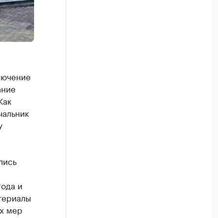
лючение
ание
Как
чальник
у
лись
года и
териалы
х мер