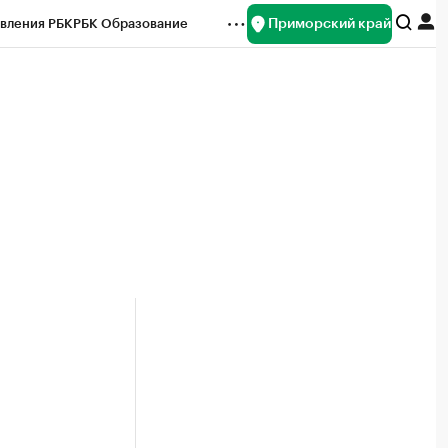
Приморский край
вления РБК
РБК Образование
редитные рейтинги
Франшизы
нсы
Рынок наличной валюты