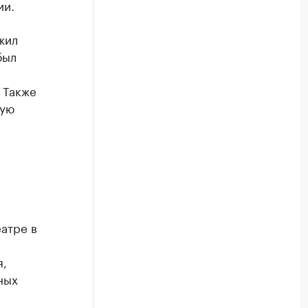
ии.
жил
был
 Также
шую
а
атре в
я,
ных