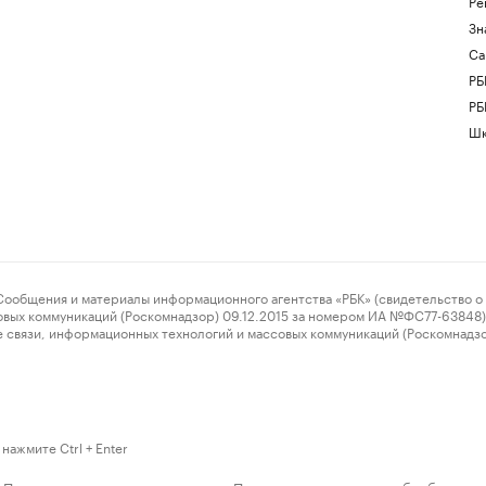
Ре
Зн
Са
РБ
РБ
Шк
ения и материалы информационного агентства «РБК» (свидетельство о 
овых коммуникаций (Роскомнадзор) 09.12.2015 за номером ИА №ФС77-63848) 
 связи, информационных технологий и массовых коммуникаций (Роскомнадз
нажмите Ctrl + Enter