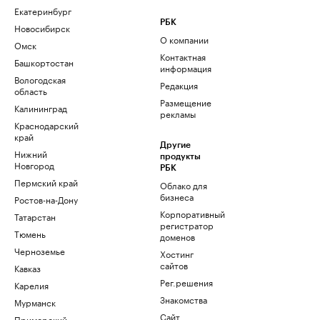
Екатеринбург
РБК
Новосибирск
О компании
Омск
Контактная
Башкортостан
информация
Вологодская
Редакция
область
Размещение
Калининград
рекламы
Краснодарский
край
Другие
Нижний
продукты
Новгород
РБК
Пермский край
Облако для
бизнеса
Ростов-на-Дону
Корпоративный
Татарстан
регистратор
Тюмень
доменов
Черноземье
Хостинг
сайтов
Кавказ
Рег.решения
Карелия
Знакомства
Мурманск
Сайт
Приморский