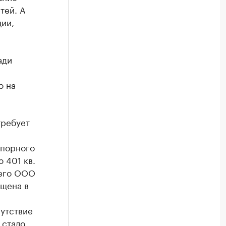
тей. А
ии,
ади
о на
требует
спорного
 401 кв.
щего ООО
ещена в
сутствие
 стало