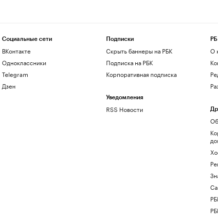
Социальные сети
Подписки
РБ
ВКонтакте
Скрыть баннеры на РБК
О 
Одноклассники
Подписка на РБК
Ко
Telegram
Корпоративная подписка
Ре
Дзен
Ра
Уведомления
RSS Новости
Др
Об
Ко
до
Хо
Ре
Зн
Са
РБ
РБ