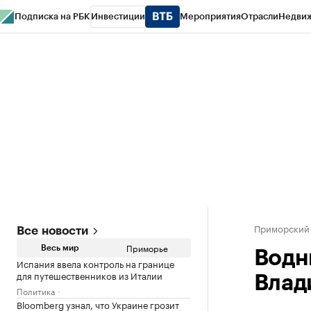
Подписка на РБК
Инвестиции
Мероприятия
Отрасли
Недви
РБК Курсы
РБК Life
Тренды
Визионеры
Национальные проекты
Горо
Газета
Спецпроекты СПб
Конференции СПб
Спецпроекты
Проверк
Приморский
Все новости
Приморье
Весь мир
Водн
Испания ввела контроль на границе
для путешественников из Италии
Влад
Политика
Bloomberg узнал, что Украине грозит