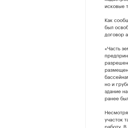
исковые 
Как сооб
был освоб
договор 
«Часть зе
предприн
разрешен
размещени
бассейнам
но и груб
здание на
ранее был
Несмотря 
участок т
работу. В