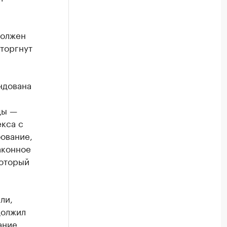
должен
сторгнут
ндована
ды —
кса с
ование,
аконное
который
ли,
должил
ание