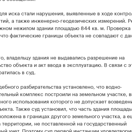
ля иска стали нарушения, выявленные в ходе контро
тий, а также инженерно-геодезических измерений. Р
ажном нежилом здании площадью 844 кв. м. Проверка
 что фактические границы объекта не совпадают с д
о, владельцу здания не выдавались разрешение на
ство объекта и акт ввода в эксплуатацию. В связи с 
атилась в суд.
дебного разбирательства установлено, что водно-
ельный комплекс построили на земельном участке, в
ного использования которого не допускает возведен
ъекта. Также суд установил, что часть здания площад
положена в границах другого земельного участка, а е
а территории, не поставленной на государственный
ый учет. Поэтому суд первой инстанции удовлетвори