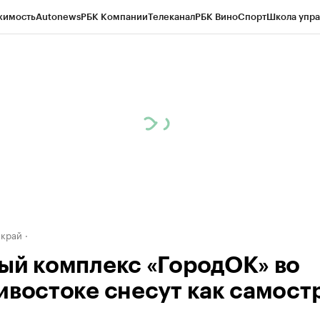
жимость
Autonews
РБК Компании
Телеканал
РБК Вино
Спорт
Школа упра
д
Стиль
Крипто
РБК Бизнес-среда
Дискуссионный клуб
Исследования
К
а контрагентов
Политика
Экономика
Бизнес
Технологии и медиа
Фина
 край
ый комплекс «ГородОК» во
ивостоке снесут как самост