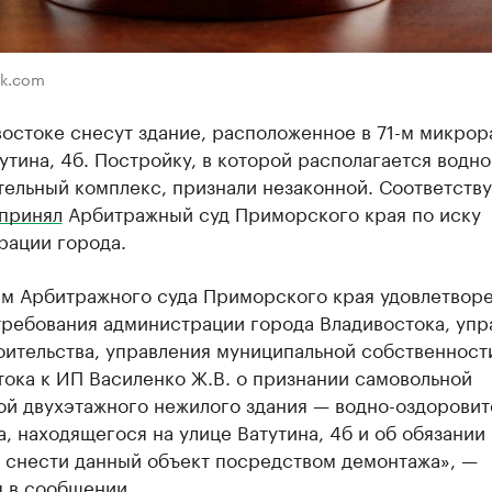
ik.com
остоке снесут здание, расположенное в 71-м микрор
утина, 4б. Постройку, в которой располагается водно
тельный комплекс, признали незаконной. Соответств
принял
Арбитражный суд Приморского края по иску
рации города.
м Арбитражного суда Приморского края удовлетвор
требования администрации города Владивостока, упр
оительства, управления муниципальной собственност
ока к ИП Василенко Ж.В. о признании самовольной
ой двухэтажного нежилого здания — водно-оздоровит
, находящегося на улице Ватутина, 4б и об обязании
а снести данный объект посредством демонтажа», —
я в сообщении.