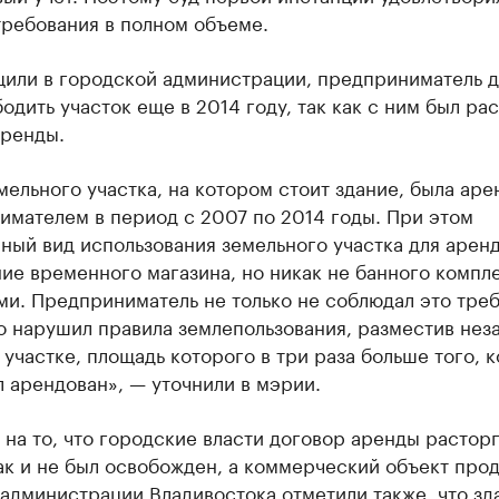
требования в полном объеме.
щили в городской администрации, предприниматель 
одить участок еще в 2014 году, так как с ним был ра
аренды.
мельного участка, на котором стоит здание, была аре
имателем в период с 2007 по 2014 годы. При этом
ный вид использования земельного участка для арен
е временного магазина, но никак не банного компле
и. Предприниматель не только не соблюдал это треб
о нарушил правила землепользования, разместив нез
 участке, площадь которого в три раза больше того, 
 арендован», — уточнили в мэрии.
на то, что городские власти договор аренды расторг
ак и не был освобожден, а коммерческий объект про
 администрации Владивостока отметили также, что зд