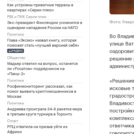
Как устроены приватные террасы в
квартирах «Серии плюс»
РБК и ПИК Серия плюс
Фото: freep
Экс-президент Финляндии усомнился в
сценарии нападения России на НАТО
Политика
Во Владив
Глава «Эксмо» назвал книгу, которая
улице Ват
поможет стать «лучшей версией себя»
оздорови
РАДИО
решение
Общество
Мадьяр ответил на вопрос, останется
админист
ли «Росатом» подрядчиком на
«Пакш-2»
«Решение
Политика
Росфинмониторинг рассказал, как
исковые 
помог выявить криптомошенников в
градостр
Москве
Владивост
Политика
Андреева проиграла 34-й ракетке мира
постройк
в третьем круге турнира в Торонто
комплекса
Спорт
ответчик
РПЦ ответила на призыв уйти из
Африки
говоритс