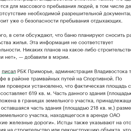
тся для массового пребывания людей, в том числе де
 отсутствие необходимой разрешительной документац
тоит уже о безопасности пребывания отдыхающих.
го, в сети обсуждают, что баню планируют сносить р
ства жилья. Эта информация не соответствует
льности. Никаких планов на какое-либо строительств
и нет», — добавили в мэрии.
е
писал
РБК Приморье, администрация Владивостока 
фе в районе трамвайных путей на Спортивной. По
ам проверки установлено, что фактическая площадь 
составляет 619 кв. м. Часть данного здания (площадью
оложена в границах земельного участка, принадлежа
оставшаяся часть здания (площадью 218 кв. м.) разм
земельного участка, находящегося в аренде ОАО
ие железные дороги». Истцы также указывают на от
я на строительство или реконструкцию объекта, что