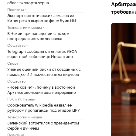
обвал экспорта зерна
Арбитраж
Политика
требован
Экспорт синтетических алмазов из
Китая резко вырос на фоне бума ИИ
Технологии и медиа
В Чехии при нападении с ножом
пострадали четыре человека
Общество
Telegraph сообщил о выплатах УЕФА
вероятной любовнице Инфантино
Спорт
Ученые оценили риски от созданных с
помощью ИИ искусственных вирусов
Общество
«Ноев ковчег»: почему в восточной
Арктике эволюция шла непрерывно
РБК и УК Первая
Сооснователь Wikipedia назвал ее
рупором пропаганды под эгидой ЦРУ
Технологии и медиа
Зеленский встретился с президентом
Сербии Вучичем
Политика