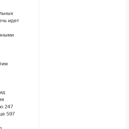
льных
ечь идет
анными
этим
ид
ия
ью 247
ще 597
л