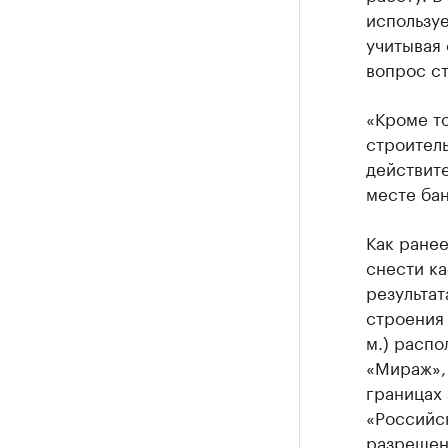
используе
учитывая
вопрос с
«Кроме то
строитель
действите
месте бан
Как ране
снести ка
результат
строения 
м.) расп
«Мираж», 
границах 
«Российск
разрешени