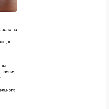
айоне на
-
ующее
ены
авления
и
ельного