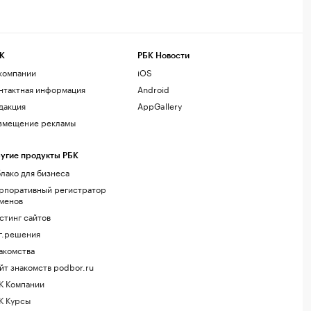
К
РБК Новости
компании
iOS
нтактная информация
Android
дакция
AppGallery
змещение рекламы
угие продукты РБК
лако для бизнеса
рпоративный регистратор
менов
стинг сайтов
г.решения
акомства
йт знакомств podbor.ru
К Компании
К Курсы