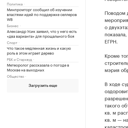
Политика
Минпромторг сообщил об изучении
Поводом д
властями идей по поддержке селлеров
мероприя
WB
Бизнес
о двухэт
Александр Усик заявил, что у него есть
показала,
«два варианта» для прощального боя
ЕГРН.
Спорт
Что такое медленная жизнь и какую
роль в этом играет дерево
Кроме тог
РБК и Старквуд
строитель
Метеоролог рассказала о погоде в
мэрия обр
Москве на выходных
Общество
В ходе су
Загрузить еще
оздоровит
разрешен
такого об
кв. м рас
кв. м — н
кадастров