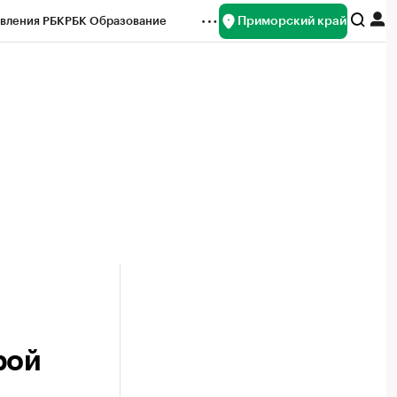
Приморский край
вления РБК
РБК Образование
редитные рейтинги
Франшизы
нсы
Рынок наличной валюты
рой