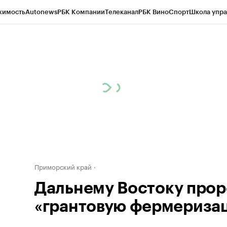
жимость
Autonews
РБК Компании
Телеканал
РБК Вино
Спорт
Школа упра
д
Стиль
Крипто
РБК Бизнес-среда
Дискуссионный клуб
Исследования
К
а контрагентов
Политика
Экономика
Бизнес
Технологии и медиа
Фина
Приморский край
Дальнему Востоку прор
«грантовую фермериза