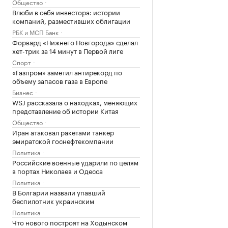
Общество
Влюби в себя инвестора: истории
компаний, разместивших облигации
РБК и МСП Банк
Форвард «Нижнего Новгорода» сделал
хет-трик за 14 минут в Первой лиге
Спорт
«Газпром» заметил антирекорд по
объему запасов газа в Европе
Бизнес
WSJ рассказала о находках, меняющих
представление об истории Китая
Общество
Иран атаковал ракетами танкер
эмиратской госнефтекомпании
Политика
Российские военные ударили по целям
в портах Николаев и Одесса
Политика
В Болгарии назвали упавший
беспилотник украинским
Политика
Что нового построят на Ходынском