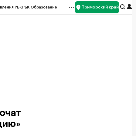
Приморский край
вления РБК
РБК Образование
редитные рейтинги
Франшизы
нсы
Рынок наличной валюты
очат
цию»