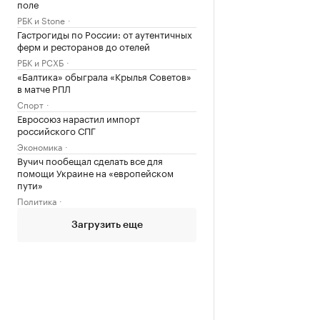
поле
РБК и Stone
Гастрогиды по России: от аутентичных
ферм и ресторанов до отелей
РБК и РСХБ
«Балтика» обыграла «Крылья Советов»
в матче РПЛ
Спорт
Евросоюз нарастил импорт
российского СПГ
Экономика
Вучич пообещал сделать все для
помощи Украине на «европейском
пути»
Политика
Загрузить еще