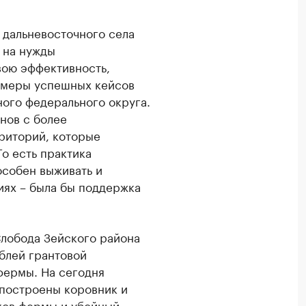
я дальневосточного села
 на нужды
вою эффективность,
имеры успешных кейсов
ого федерального округа.
нов с более
риторий, которые
То есть практика
особен выживать и
иях – была бы поддержка
лобода Зейского района
блей грантовой
фермы. На сегодня
, построены коровник и
ков фермы и убойный