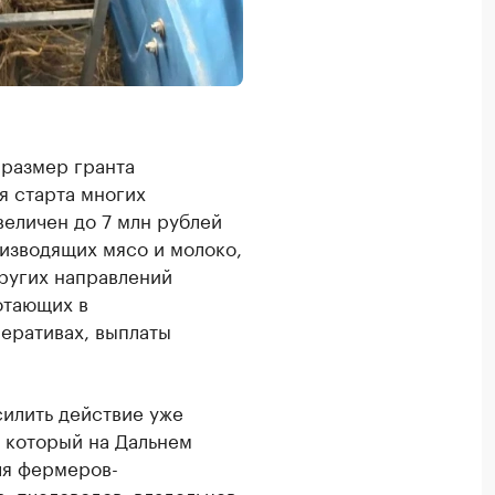
 размер гранта
я старта многих
величен до 7 млн рублей
оизводящих мясо и молоко,
других направлений
отающих в
еративах, выплаты
илить действие уже
 который на Дальнем
ля фермеров-
, пчеловодов, владельцев